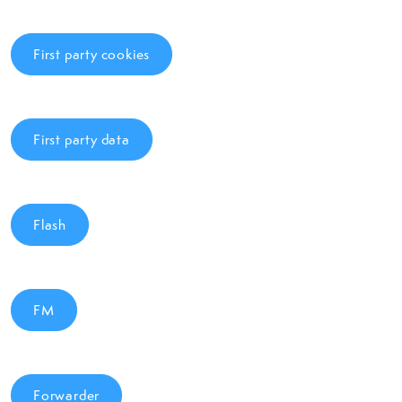
First party cookies
First party data
Flash
FM
Forwarder