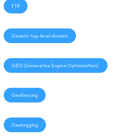
FTP
Generic top-level domain
GEO (Generative Engine Optimization)
Geofencing
Geotagging