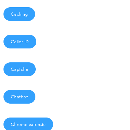
Caching
Caller ID
Captcha
Chatbot
Chrome extensie