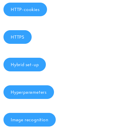
HTTP-cookies
HTTPS
Hybrid set-up
Hyperparameters
Image recognition