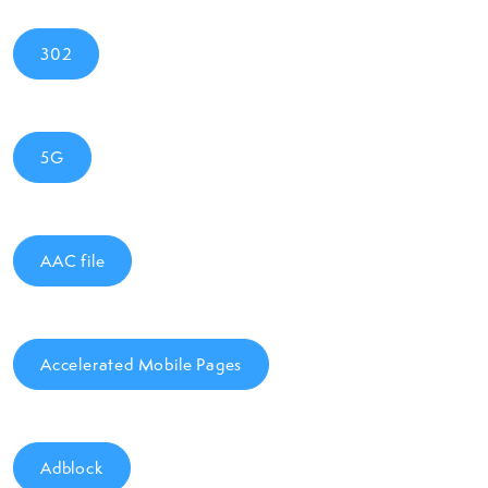
302
5G
AAC file
Accelerated Mobile Pages
Adblock