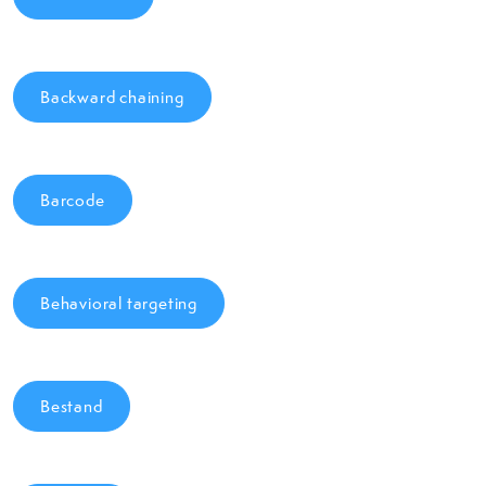
Backward chaining
Barcode
Behavioral targeting
Bestand