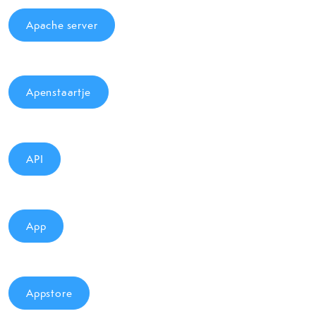
Apache server
Apenstaartje
API
App
Appstore