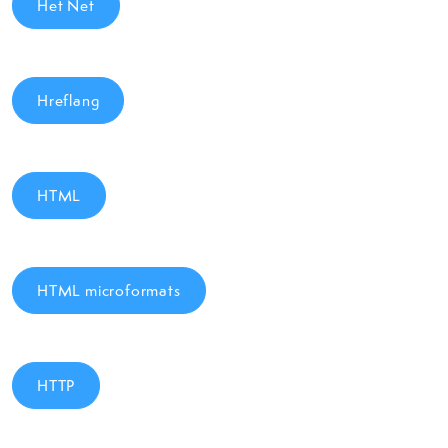
Het Net
Hreflang
HTML
HTML microformats
HTTP