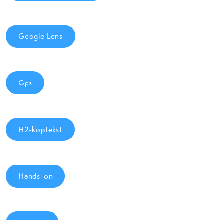
Google Lens
Gps
H2-koptekst
Hands-on