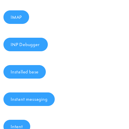
IMAP
INP Debugger
Installed base
Instant messaging
Intent