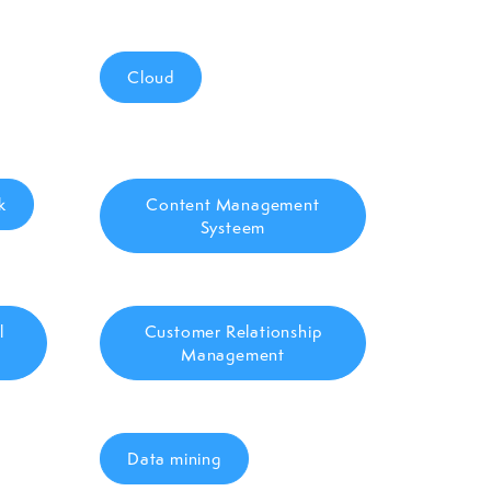
Cloud
k
Content Management
Systeem
l
Customer Relationship
Management
Data mining