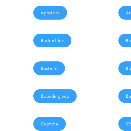
Appstore
Ar
Back office
Ba
Bestand
Bi
Bounding box
Bu
Captcha
Ch