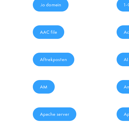
.io domein
1-
AAC file
Ac
Aftrekposten
AI
AM
A
Apache server
Ap