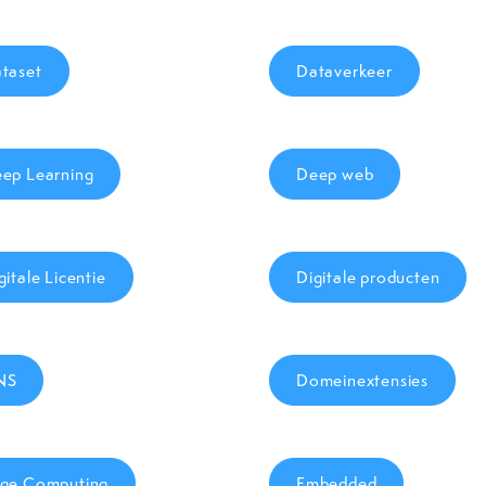
taset
Dataverkeer
ep Learning
Deep web
gitale Licentie
Digitale producten
NS
Domeinextensies
ge Computing
Embedded