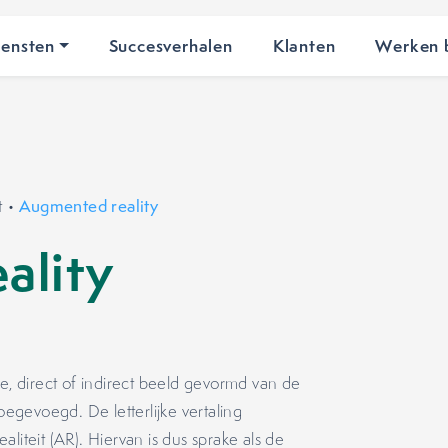
iensten
Succesverhalen
Klanten
Werken b
t
•
Augmented reality
ality
ve, direct of indirect beeld gevormd van de
oegevoegd. De letterlijke vertaling
liteit (AR). Hiervan is dus sprake als de