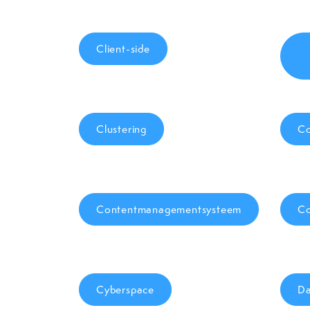
Client-side
Clustering
Co
Contentmanagementsysteem
Co
Cyberspace
Da