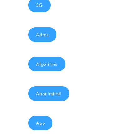
5G
Adres
Algoritme
Anonimiteit
App