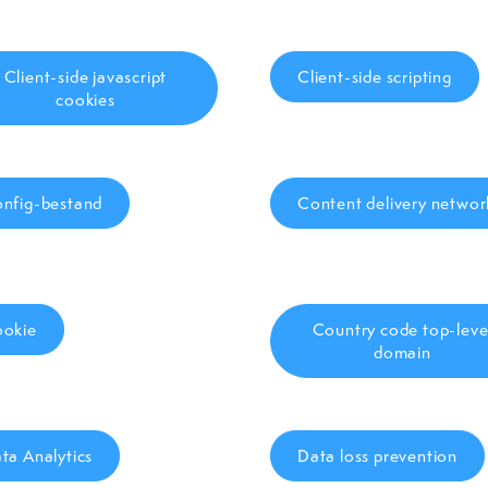
Client-side javascript
Client-side scripting
cookies
nfig-bestand
Content delivery networ
okie
Country code top-leve
domain
ta Analytics
Data loss prevention