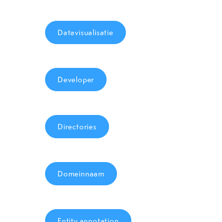
Datavisualisatie
Developer
Directories
Domeinnaam
Entity annotation