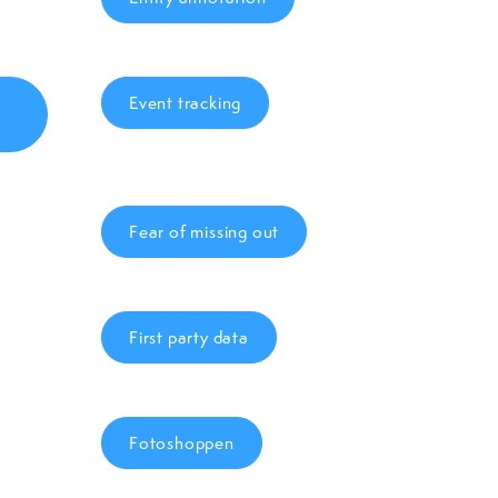
Event tracking
Fear of missing out
First party data
Fotoshoppen