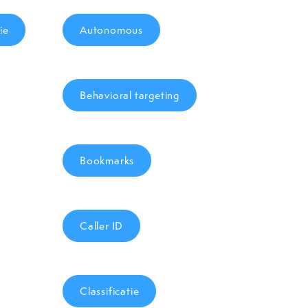
ie
Autonomous
Behavioral targeting
Bookmarks
Caller ID
Classificatie