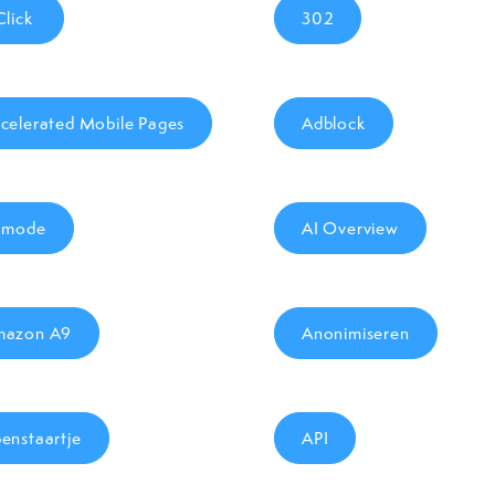
Click
302
celerated Mobile Pages
Adblock
 mode
AI Overview
mazon A9
Anonimiseren
enstaartje
API