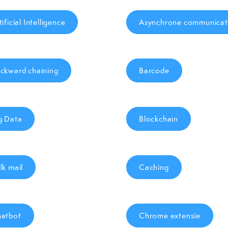
tificial Intelligence
Asynchrone communicat
ckward chaining
Barcode
g Data
Blockchain
lk mail
Caching
atbot
Chrome extensie