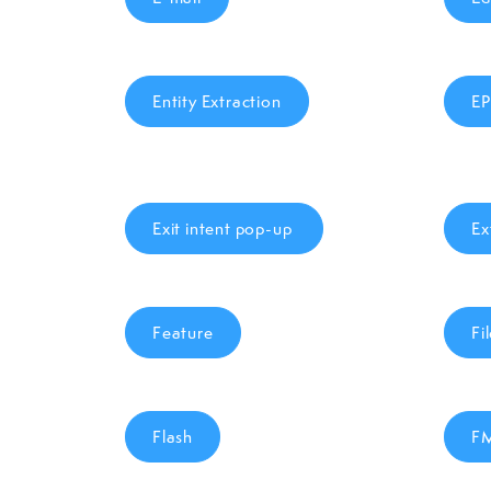
Entity Extraction
EP
Exit intent pop-up
Ex
Feature
Fi
Flash
F