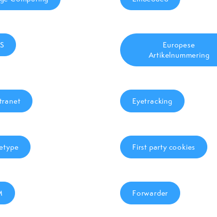
S
Europese
Artikelnummering
tranet
Eyetracking
letype
First party cookies
M
Forwarder