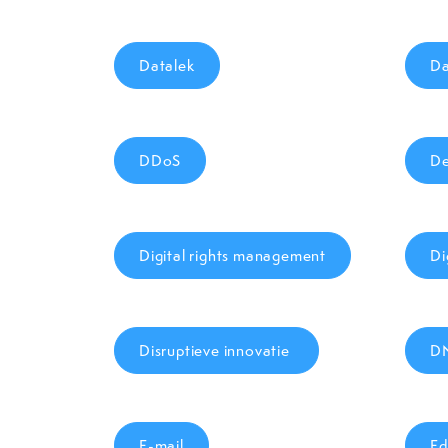
Datalek
Da
DDoS
De
Digital rights management
Di
Disruptieve innovatie
D
E-mail
Ed