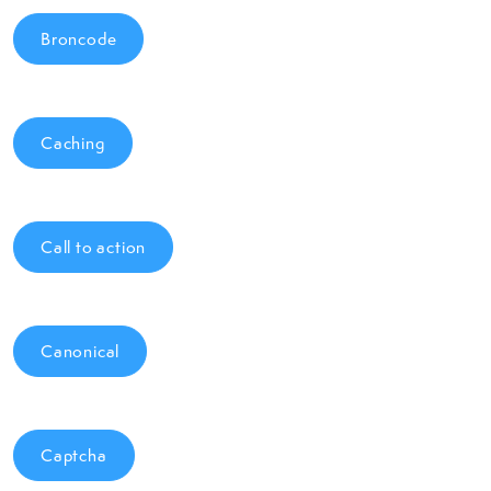
Broncode
Caching
Call to action
Canonical
Captcha