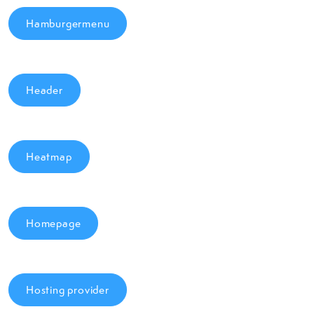
Hamburgermenu
Header
Heatmap
Homepage
Hosting provider