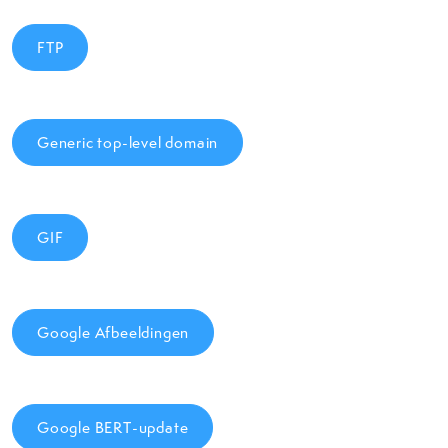
FTP
Generic top-level domain
GIF
Google Afbeeldingen
Google BERT-update