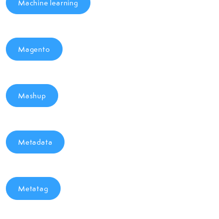
Machine learning
Magento
Mashup
Metadata
Metatag