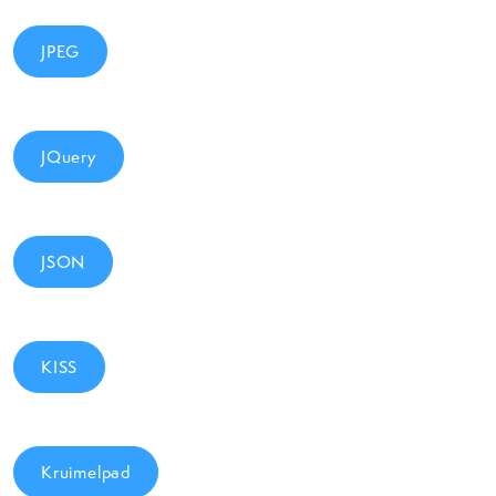
JPEG
JQuery
JSON
KISS
Kruimelpad