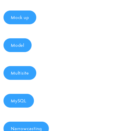
Mock up
Model
Multisite
MySQL
Narrowcasting