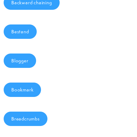
Backward chaining
Bestand
Blogger
Bookmark
Breadcrumbs