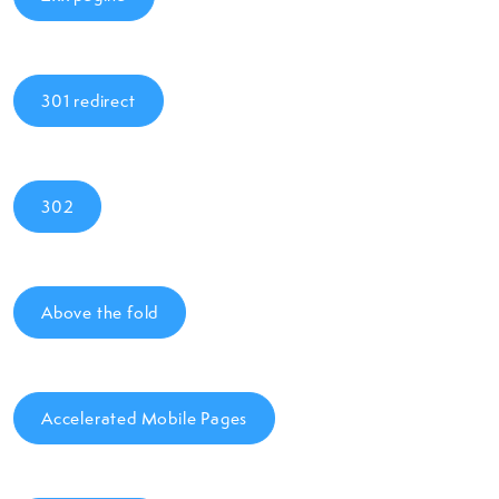
301 redirect
302
Above the fold
Accelerated Mobile Pages