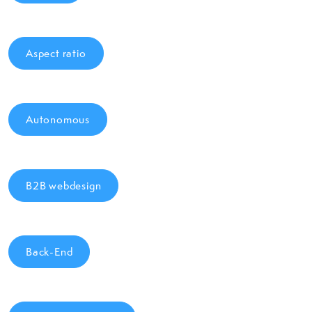
Aspect ratio
Autonomous
B2B webdesign
Back-End