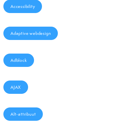
Accessibility
Adaptive webdesign
Adblock
AJAX
Alt-attribuut