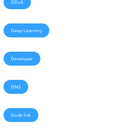
DDoS
Deep Learning
Developer
DNS
Dode link