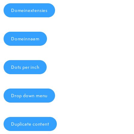
Domeinextensies
Domeinnaam
Dots per inch
Drop down menu
Duplicate content