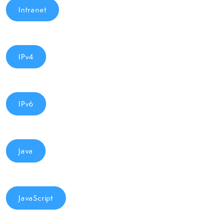
Intranet
IPv4
IPv6
Java
JavaScript