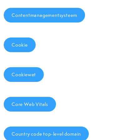
Contentmanagementsysteem
Cookie
Cookiewet
Core Web Vitals
Country code top-level domain