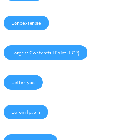
Landextensie
Largest Contentful Paint (LCP)
Lettertype
Lorem Ipsum