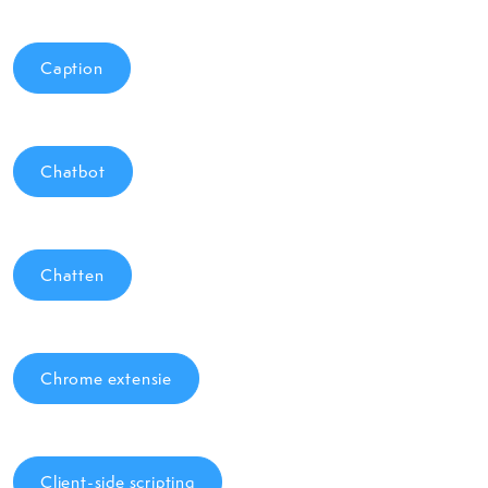
Caption
Chatbot
Chatten
Chrome extensie
Client-side scripting