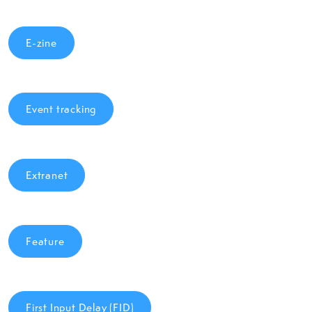
E-zine
Event tracking
Extranet
Feature
First Input Delay (FID)