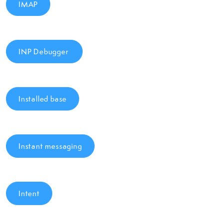
IMAP
INP Debugger
Installed base
Instant messaging
Intent