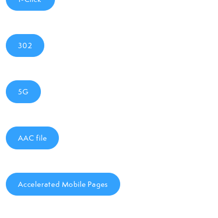
302
5G
AAC file
Accelerated Mobile Pages