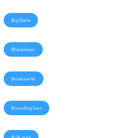
Big Data
Blockchain
Bookmarks
Bounding box
Bulk mail