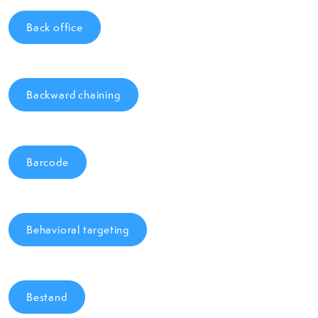
Back office
Backward chaining
Barcode
Behavioral targeting
Bestand