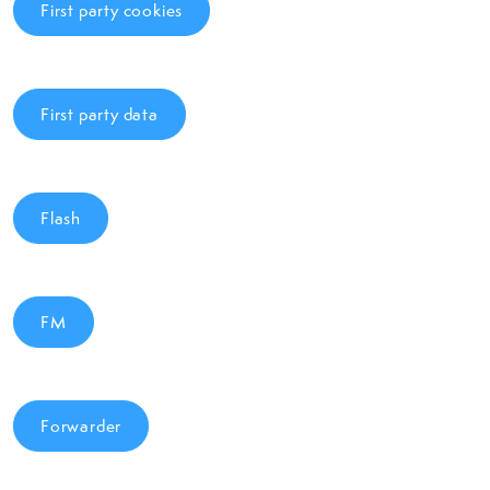
First party cookies
First party data
Flash
FM
Forwarder