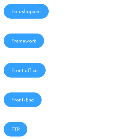
Fotoshoppen
Framework
Front office
Front-End
FTP