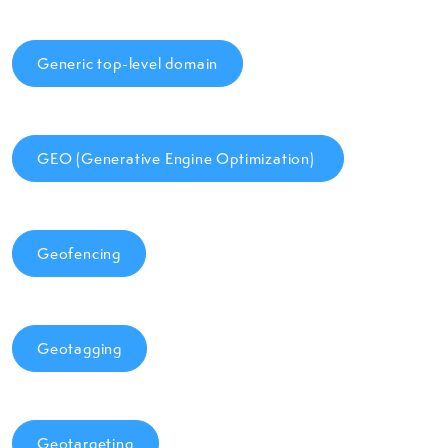
Generic top-level domain
GEO (Generative Engine Optimization)
Geofencing
Geotagging
Geotargeting