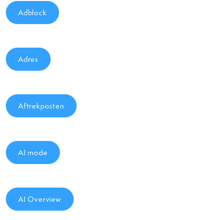
Adblock
Adres
Aftrekposten
AI mode
AI Overview