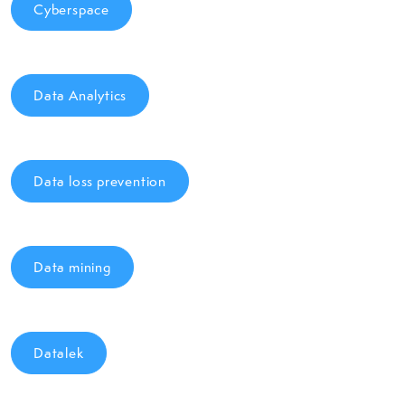
Cyberspace
Data Analytics
Data loss prevention
Data mining
Datalek