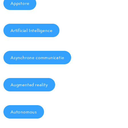
Appstore
Artificial Intelligence
Asynchrone communicatie
Augmented reality
Autonomous