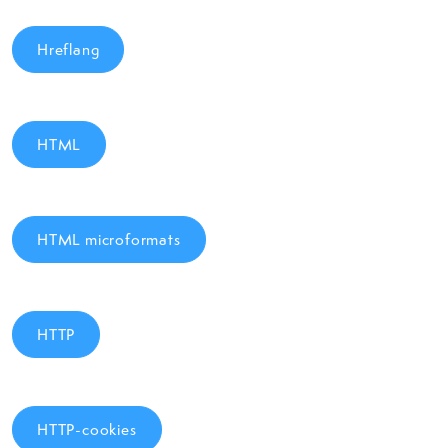
Hreflang
HTML
HTML microformats
HTTP
HTTP-cookies