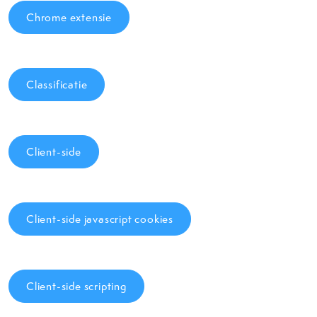
Chrome extensie
Classificatie
Client-side
Client-side javascript cookies
Client-side scripting