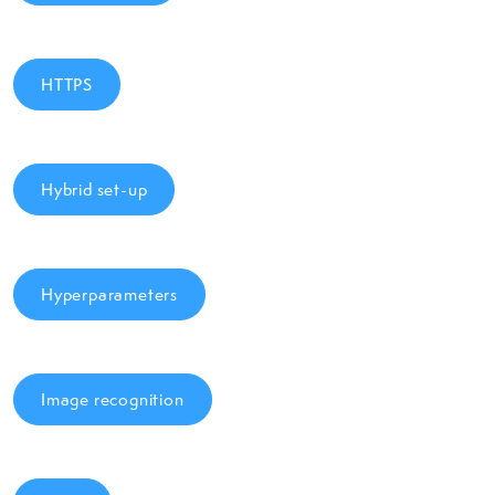
HTTPS
Hybrid set-up
Hyperparameters
Image recognition