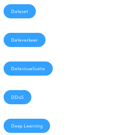
Dataset
Dataverkeer
Datavisualisatie
DDoS
Deep Learning