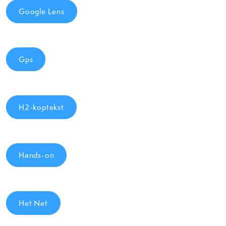
Google Lens
Gps
H2-koptekst
Hands-on
Het Net