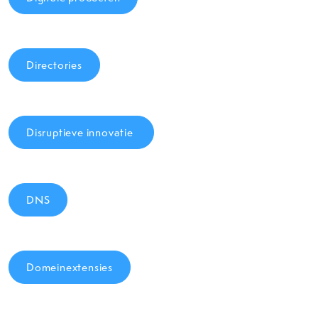
Directories
Disruptieve innovatie
DNS
Domeinextensies