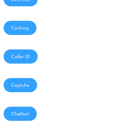
Caching
Caller ID
Captcha
Chatbot