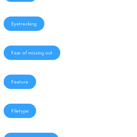
Eyetracking
Fear of missing out
Feature
Filetype