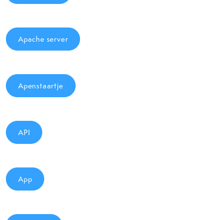
Apache server
Apenstaartje
API
App