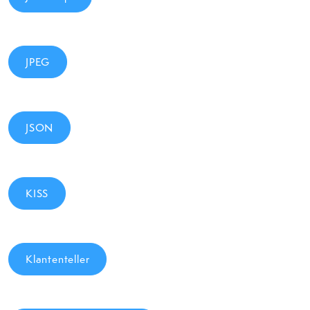
JPEG
JSON
KISS
Klantenteller