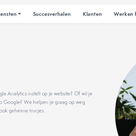
iensten
Succesverhalen
Klanten
Werken b
Analytics instelt op je website? Of wil je
n op Google? We helpen je graag op weg
 ook geheime trucjes.