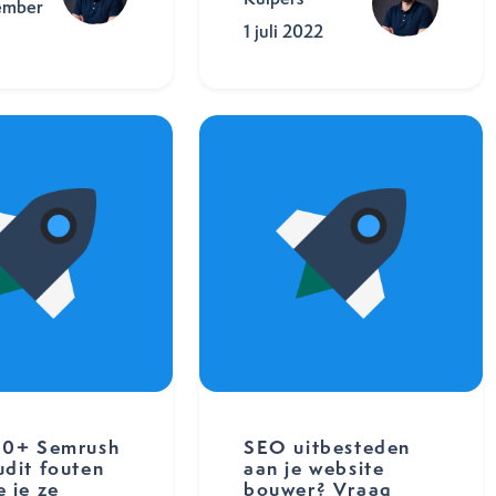
ember
1 juli 2022
00+ Semrush
SEO uitbesteden
udit fouten
aan je website
e je ze
bouwer? Vraag