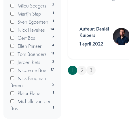
2
Milou Seegers
1
Martijn Stap
1
Sven Egbertsen
Auteur: Daniël
14
Nick Havekes
Kuipers
7
Gert Bos
1 april 2022
4
Ellen Prinsen
11
Tom Boenders
2
Jeroen Kets
17
Nicole de Boer
1
2
3
Nick Brugman-
5
Beijen
1
Plator Plana
Michelle van den
1
Bos