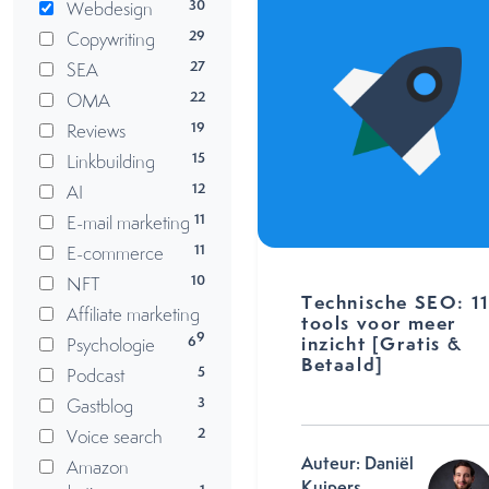
30
Webdesign
29
Copywriting
27
SEA
22
OMA
19
Reviews
15
Linkbuilding
12
AI
11
E-mail marketing
11
E-commerce
10
NFT
Technische SEO: 1
Affiliate marketing
tools voor meer
9
inzicht [Gratis &
6
Psychologie
Betaald]
5
Podcast
3
Gastblog
2
Voice search
Auteur: Daniël
Amazon
Kuipers