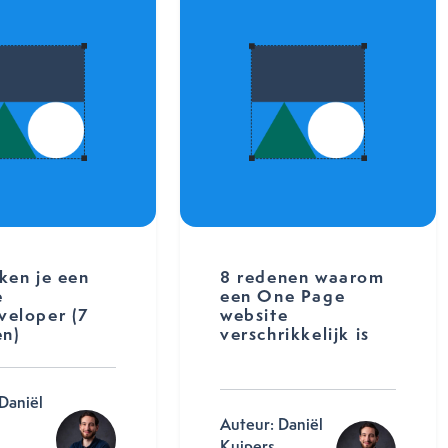
ken je een
8 redenen waarom
e
een One Page
eloper (7
website
en)
verschrikkelijk is
Daniël
Auteur: Daniël
Kuipers