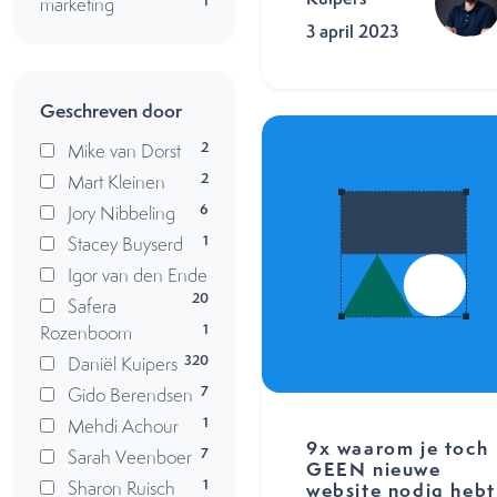
1
marketing
3 april 2023
Geschreven door
2
Mike van Dorst
2
Mart Kleinen
6
Jory Nibbeling
1
Stacey Buyserd
Igor van den Ende
20
Safera
1
Rozenboom
320
Daniël Kuipers
7
Gido Berendsen
1
Mehdi Achour
9x waarom je toch
7
Sarah Veenboer
GEEN nieuwe
1
Sharon Ruisch
website nodig hebt