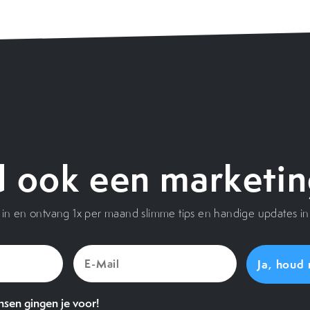
 ook een marketin
je in en ontvang 1x per maand slimme tips en handige updates in 
E-
Mail
(Vereist)
sen gingen je voor!