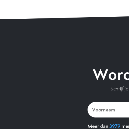
Word
Schrijf 
Voornaam
(Vereist)
Meer dan
3979
men