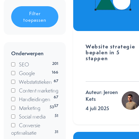
Filter
toepassen
Website strategie
bepalen in 5
Onderwerpen
stappen
201
SEO
166
Google
67
Webstatistieken
Content marketing
Auteur: Jeroen
67
Handleidingen
Kets
57
53
Marketing
4 juli 2025
51
Social media
Conversie
31
optimalisatie