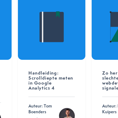
1
Handleiding:
Zo her
Scrolldiepte meten
slecht
in Google
webdev
Analytics 4
signal
Auteur: Tom
Auteur: 
Boenders
Kuipers