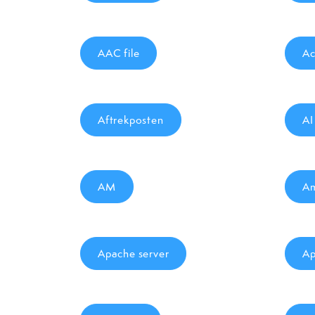
AAC file
Ac
Aftrekposten
AI
AM
A
Apache server
Ap