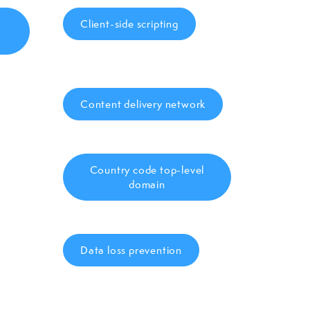
Client-side scripting
Content delivery network
Country code top-level
domain
Data loss prevention