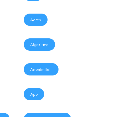
Adres
Algoritme
Anonimiteit
App