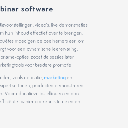
ebinar software
voorstellingen, video’s, live demonstraties
m hun inhoud effectief over te brengen.
en enquêtes moedigen de deelnemers aan om
orgt voor een dynamische leerervaring.
name-opties, zodat de sessies later
ketingtools voor bredere promotie.
nden, zoals educatie,
marketing
en
expertise tonen, producten demonstreren,
en. Voor educatieve instellingen en non-
efficiënte manier om kennis te delen en