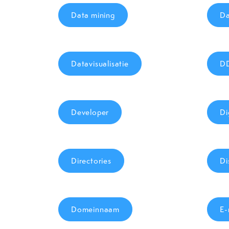
Data mining
Da
Datavisualisatie
D
Developer
Di
Directories
Di
Domeinnaam
E-