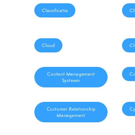
Classificatie
Cl
Cloud
Cl
Content Management
Co
Systeem
Customer Relationship
Cy
Management