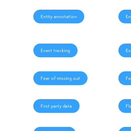
Entity annotation
En
Event tracking
Ex
Fear of missing out
Fe
First party data
Fl