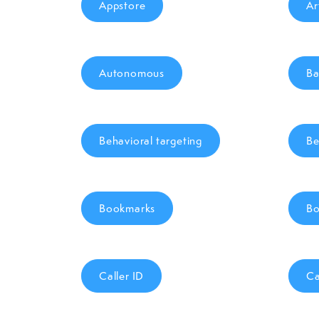
Appstore
Ar
Autonomous
Ba
Behavioral targeting
Be
Bookmarks
Bo
Caller ID
Ca