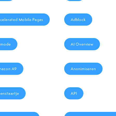
celerated Mobile Pages
Adblock
 mode
AI Overview
mazon A9
Anonimiseren
enstaartje
API