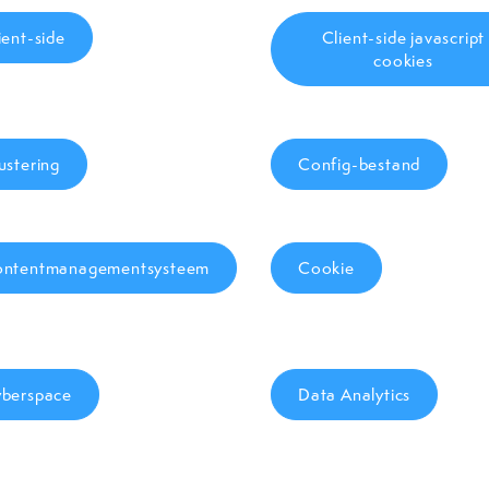
ient-side
Client-side javascript
cookies
ustering
Config-bestand
ntentmanagementsysteem
Cookie
berspace
Data Analytics