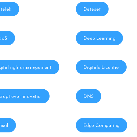
talek
Dataset
DoS
Deep Learning
gital rights management
Digitale Licentie
sruptieve innovatie
DNS
mail
Edge Computing