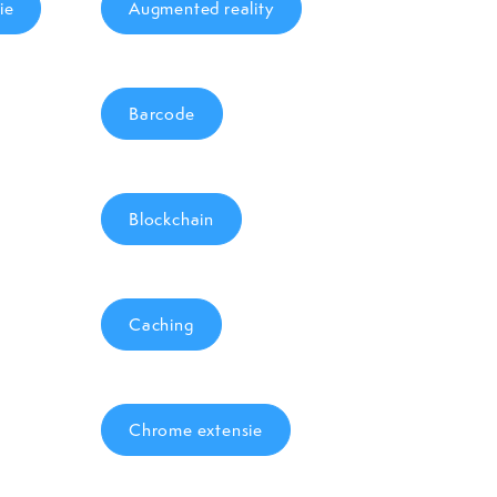
ie
Augmented reality
Barcode
Blockchain
Caching
Chrome extensie