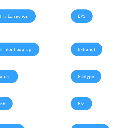
tity Extraction
EPS
it intent pop-up
Extranet
ature
Filetype
ash
FM