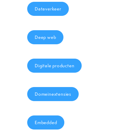
Dataverkeer
Deep web
Digitale producten
Domeinextensies
Embedded