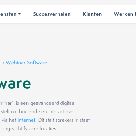
iensten
Succesverhalen
Klanten
Werken b
t
•
Webinar Software
ware
inar”, is een geavanceerd digitaal
t stelt om boeiende en interactieve
 via het
internet
. Dit stelt sprekers in staat
ongeacht fysieke locaties.