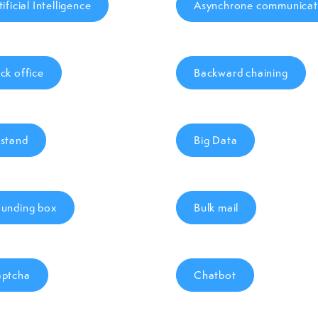
tificial Intelligence
Asynchrone communicat
ck office
Backward chaining
stand
Big Data
unding box
Bulk mail
ptcha
Chatbot