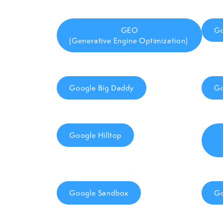
GEO
Go
(Generative Engine Optimization)
Google Big Daddy
Go
Google Hilltop
Google Sandbox
Go