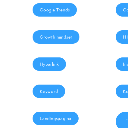
Google Trends
Go
Growth mindset
H1
Hyperlink
In
Keyword
Ke
Landingspagina
L