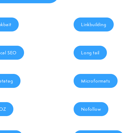
nkbait
Linkbuilding
cal SEO
Long tail
tatag
Microformats
OZ
Nofollow