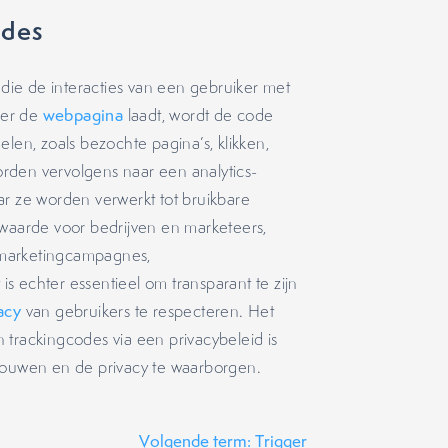
odes
 die de interacties van een gebruiker met
ker de
webpagina
laadt, wordt de code
len, zoals bezochte pagina’s, klikken,
rden vervolgens naar een analytics-
ar ze worden verwerkt tot bruikbare
 waarde voor bedrijven en marketeers,
n marketingcampagnes,
s echter essentieel om transparant te zijn
acy
van gebruikers te respecteren. Het
 trackingcodes via een privacybeleid is
 bouwen en de privacy te waarborgen.
Volgende term: Trigger