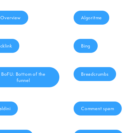
 Overview
Algoritme
cklink
Bing
BoFU: Bottom of the
Breadcrumbs
funnel
aldini
Comment spam