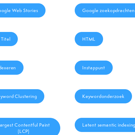
ogle Web Stories
Google zoekopdrachten
 Titel
HTML
dexeren
Instappunt
yword Clustering
Keywordonderzoek
argest Contentful Paint
Latent semantic indexin
(LCP)