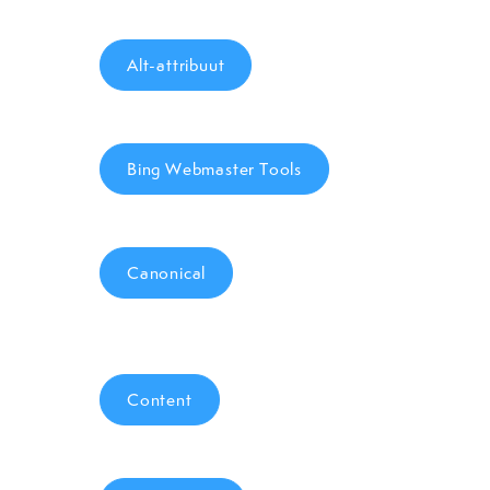
Alt-attribuut
Bing Webmaster Tools
Canonical
Content