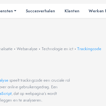
iensten
Succesverhalen
Klanten
Werken b
lisatie
•
Webanalyse
•
Technologie en ict
•
Trackingcode
alyse
speelt trackingcode een cruciale rol
over online gebruikersgedrag. Een
aScript
, dat op webpagina’s wordt
 leggen en te analyseren.