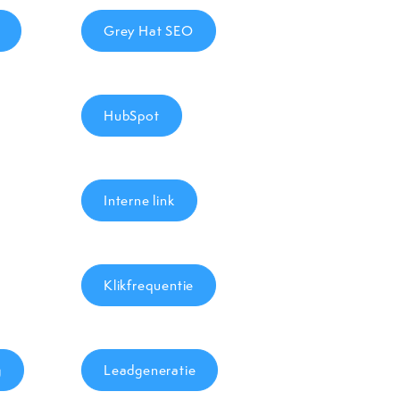
Grey Hat SEO
HubSpot
Interne link
Klikfrequentie
g
Leadgeneratie