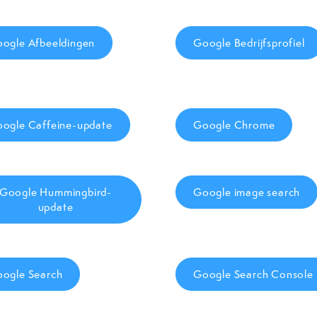
ogle Afbeeldingen
Google Bedrijfsprofiel
ogle Caffeine-update
Google Chrome
Google Hummingbird-
Google image search
update
ogle Search
Google Search Console