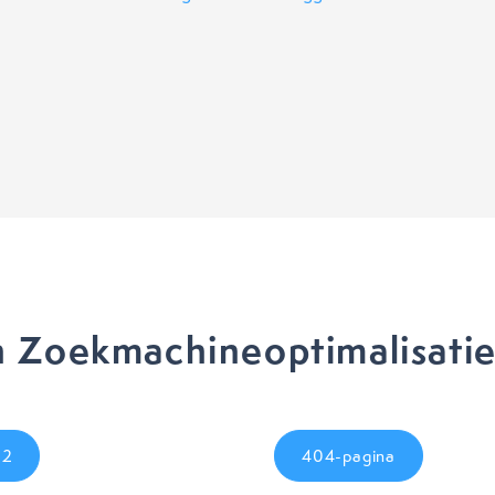
 Zoekmachineoptimalisati
02
404-pagina