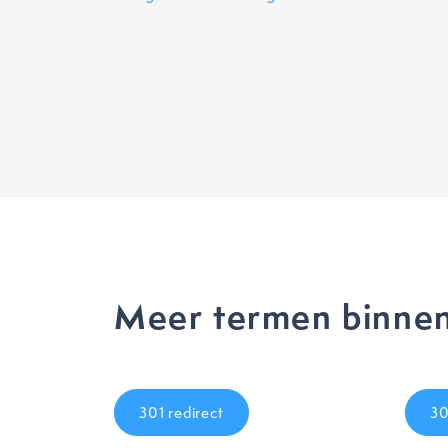
Meer termen binnen
301 redirect
3