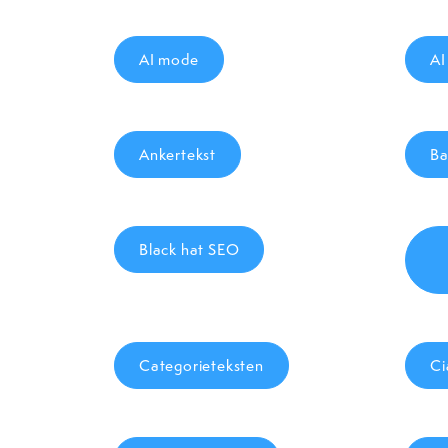
AI mode
AI
Ankertekst
Ba
Black hat SEO
Categorieteksten
Ci