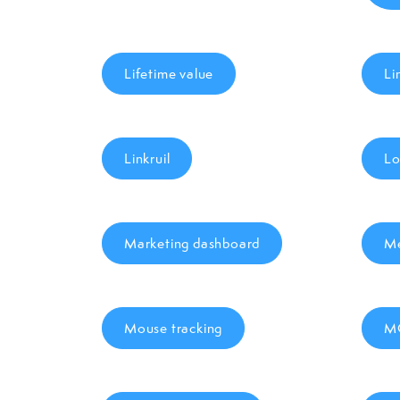
Lifetime value
Li
Linkruil
Lo
Marketing dashboard
Me
Mouse tracking
M