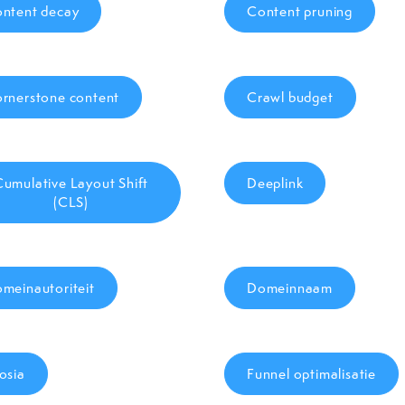
ntent decay
Content pruning
rnerstone content
Crawl budget
Cumulative Layout Shift
Deeplink
(CLS)
meinautoriteit
Domeinnaam
osia
Funnel optimalisatie