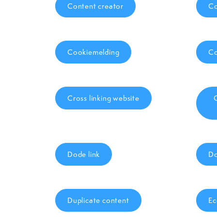
Content creator
Co
Cookiemelding
Co
Cross linking website
Dode link
Do
Duplicate content
Ec