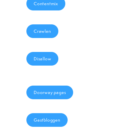
Contentmix
Crawlen
Disallow
Doorway pages
Gastbloggen