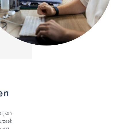
en
lijken
urzaak