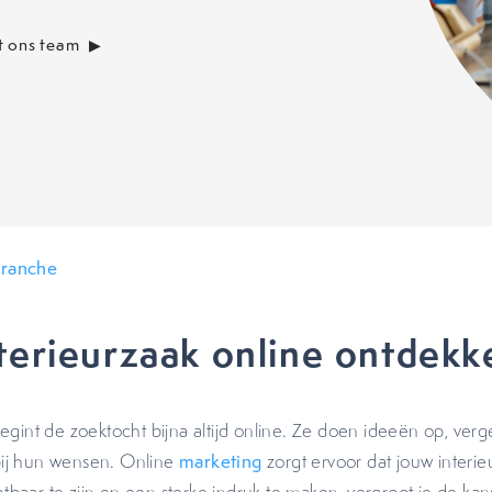
 ons team
branche
terieurzaak online ontdekk
gint de zoektocht bijna altijd online. Ze doen ideeën op, verge
 bij hun wensen. Online
marketing
zorgt ervoor dat jouw interie