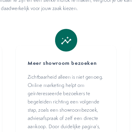
htbaar te zijn en een sterke indruk te maken, vergroot je de kan
k daadwerkelijk voor jouw zaak kiezen.
Meer showroom bezoeken
Zichtbaarheid alleen is niet genoeg.
Online marketing helpt om
geïnteresseerde bezoekers te
begeleiden richting een volgende
stap, zoals een showroombezoek,
adviesafspraak of zelf een directe
aankoop. Door duidelijke pagina’s,