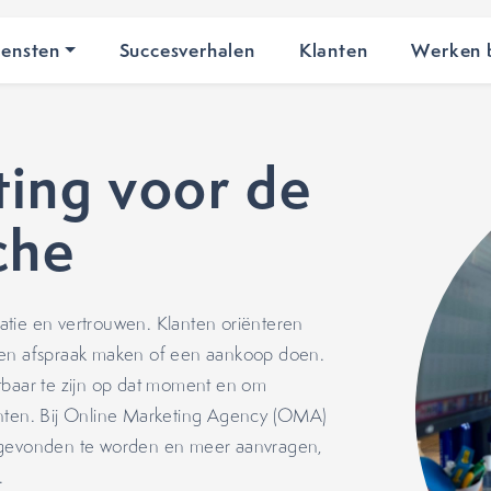
iensten
Succesverhalen
Klanten
Werken b
ing voor de
che
iratie en vertrouwen. Klanten oriënteren
 een afspraak maken of een aankoop doen.
tbaar te zijn op dat moment en om
anten. Bij Online Marketing Agency (OMA)
r gevonden te worden en meer aanvragen,
.