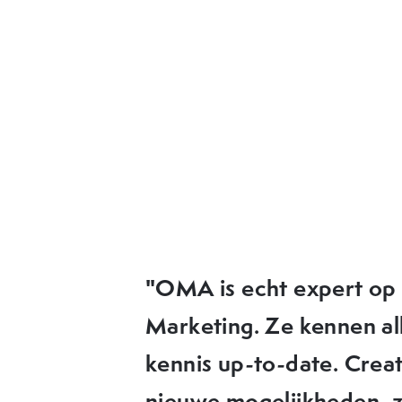
"OMA heeft elke keer w
ideeën die we in de pra
OMA denkt met je mee, 
uitdagingen liggen. Ik 