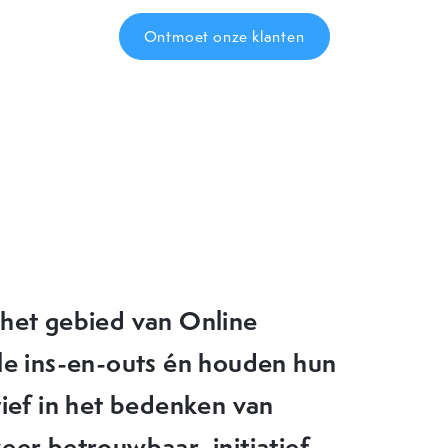
Ontmoet onze klanten
eer goede tips en nieuwe
ktijk zouden kunnen brengen.
en doorziet waar de
kan OMA daarom echt