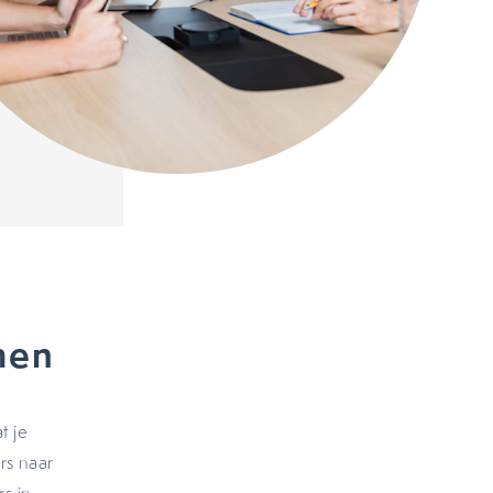
men
t je
rs naar