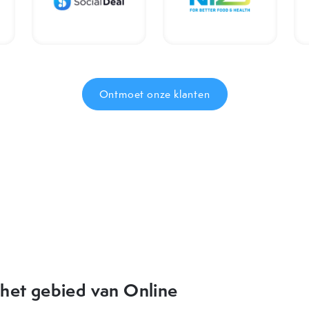
Ontmoet onze klanten
eer goede tips en nieuwe