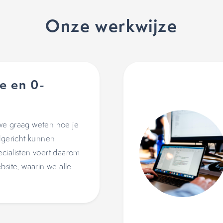
Onze werkwijze
e en 0-
we graag weten hoe je
elgericht kunnen
cialisten voert daarom
bsite, waarin we alle