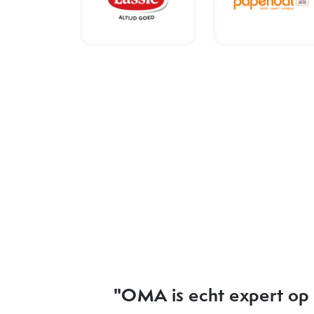
"OMA heeft elke keer w