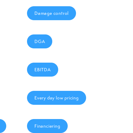
Damage control
DGA
EBITDA
Every day low pricing
Financiering