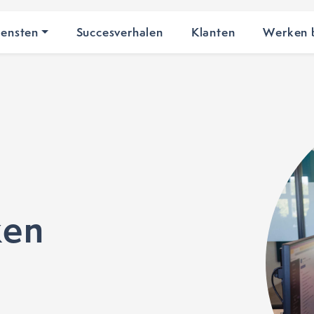
iensten
Succesverhalen
Klanten
Werken b
ken