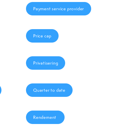
Payment service provider
Price cap
Privatisering
Quarter to date
Rendement