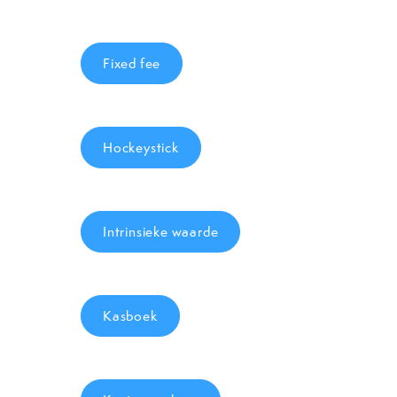
Fixed fee
Hockeystick
Intrinsieke waarde
Kasboek