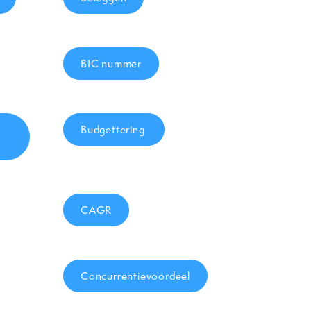
BIC nummer
Budgettering
CAGR
Concurrentievoordeel