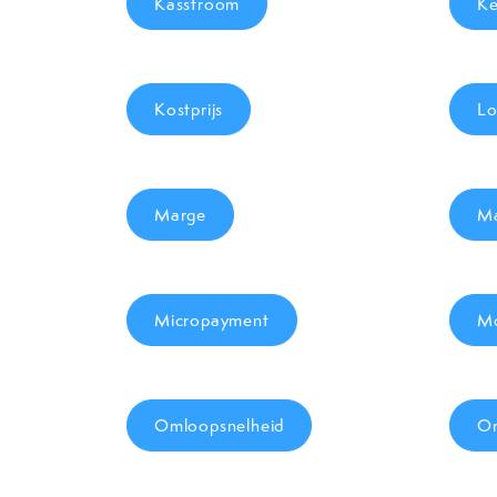
Kasstroom
Ke
Kostprijs
Lo
Marge
Ma
Micropayment
Mo
Omloopsnelheid
O