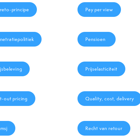
reto-principe
Pay per view
netratiepolitiek
Pensioen
ijsbeleving
Prijselasticiteit
t-out pricing
Quality, cost, delivery
msj
Recht van retour