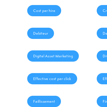
Cost per hire
Cr
Debiteur
De
Digital Asset Marketing
Di
Effective cost per click
Ef
Faillissement
Fi