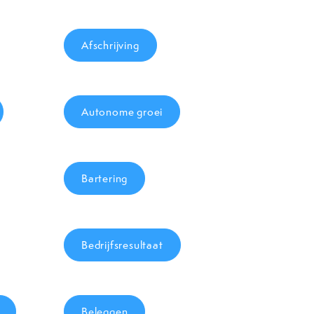
Afschrijving
Autonome groei
Bartering
Bedrijfsresultaat
Beleggen