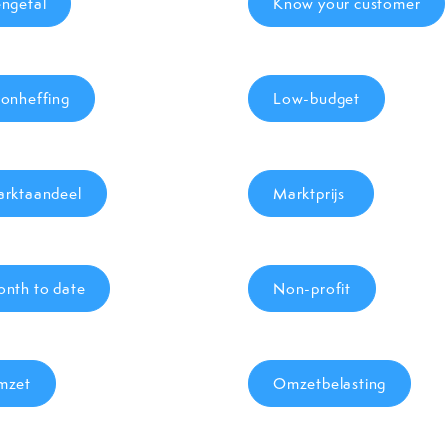
ngetal
Know your customer
onheffing
Low-budget
rktaandeel
Marktprijs
nth to date
Non-profit
mzet
Omzetbelasting