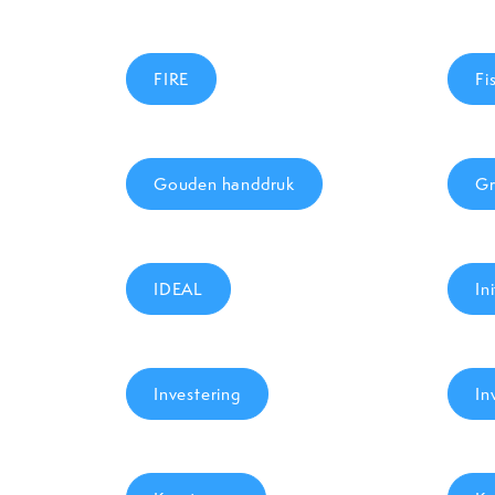
FIRE
Fi
Gouden handdruk
Gr
IDEAL
In
Investering
In