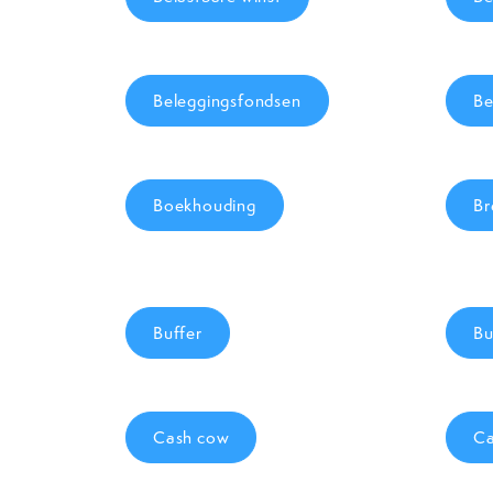
Beleggingsfondsen
Be
Boekhouding
Br
Buffer
Bu
Cash cow
Ca