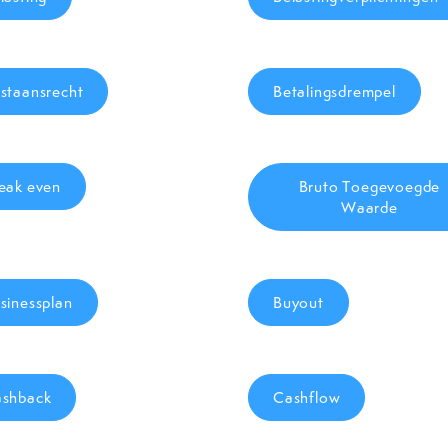
staansrecht
Betalingsdrempel
eak even
Bruto Toegevoegde
Waarde
sinessplan
Buyout
shback
Cashflow