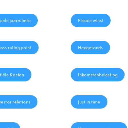
scale jaarruimte
Fiscale winst
oss rating point
Hedgefonds
itiële Kosten
Inkomstenbelasting
vestor relations
Just in time