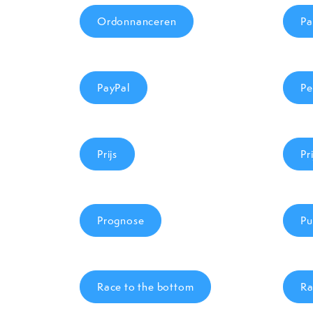
Ordonnanceren
Pa
PayPal
Pe
Prijs
Pr
Prognose
Pu
Race to the bottom
Ra