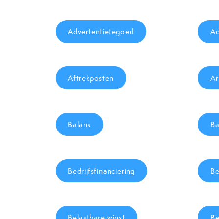
Advertentietegoed
Ad
Aftrekposten
Ar
Balans
Ba
Bedrijfsfinanciering
Be
Belastbare winst
Be