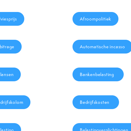
viesprijs
Afroompolitiek
bitrage
Automatische incasso
lansen
Bankenbelasting
drijfskolom
Bedrijfskosten
lasting
Belastingverplichtingen