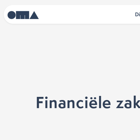
D
Financiële za