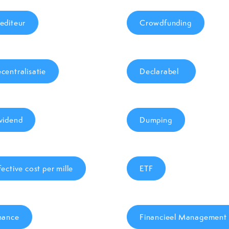
editeur
Crowdfunding
centralisatie
Declarabel
vidend
Dumping
fective cost per mille
ETF
nance
Financieel Management