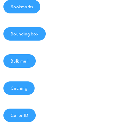
Bookmarks
Bounding box
Bulk mail
Caching
Caller ID