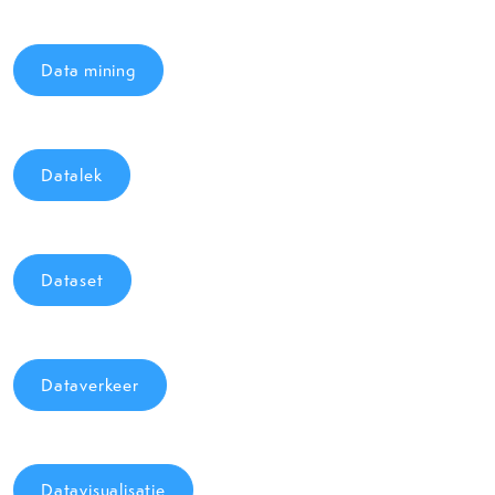
Data mining
Datalek
Dataset
Dataverkeer
Datavisualisatie