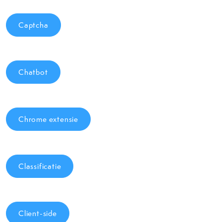
Captcha
Chatbot
Chrome extensie
Classificatie
Client-side