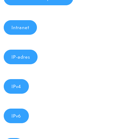
Intranet
IP-adres
IPv4
IPv6