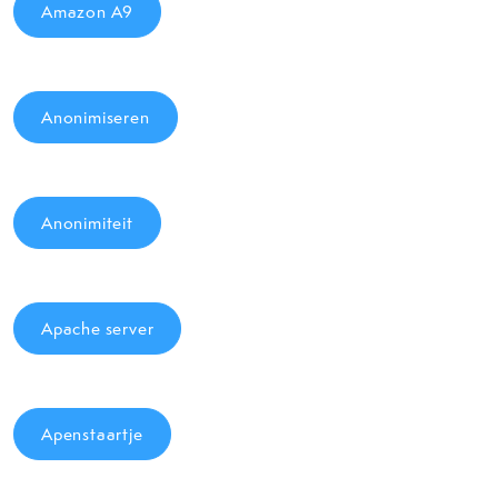
Amazon A9
Anonimiseren
Anonimiteit
Apache server
Apenstaartje