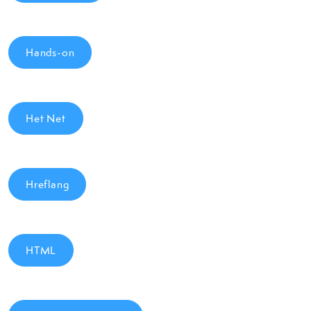
Hands-on
Het Net
Hreflang
HTML