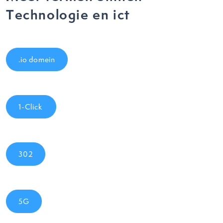
Technologie en ict
.io domein
1-Click
302
5G