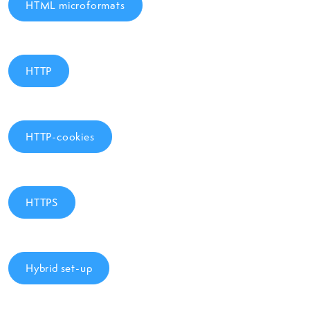
HTML microformats
HTTP
HTTP-cookies
HTTPS
Hybrid set-up