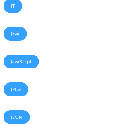
IT
Java
JavaScript
JPEG
JSON