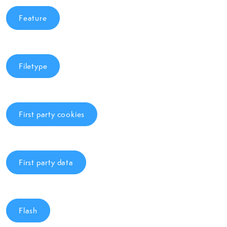
Feature
Filetype
First party cookies
First party data
Flash