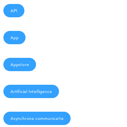
API
App
Appstore
Artificial Intelligence
Asynchrone communicatie