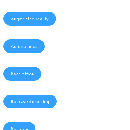
Augmented reality
Autonomous
Back office
Backward chaining
Barcode