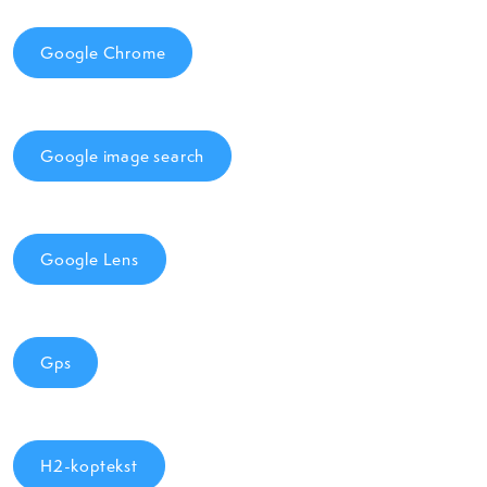
Google Chrome
Google image search
Google Lens
Gps
H2-koptekst