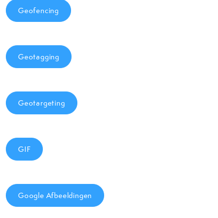
Geofencing
Geotagging
Geotargeting
GIF
Google Afbeeldingen