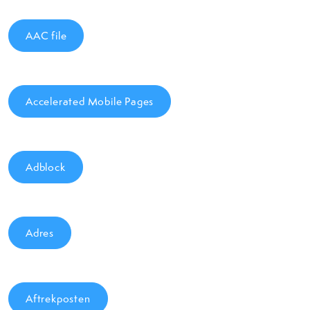
AAC file
Accelerated Mobile Pages
Adblock
Adres
Aftrekposten