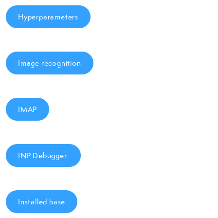
Hyperparameters
Image recognition
IMAP
INP Debugger
Installed base