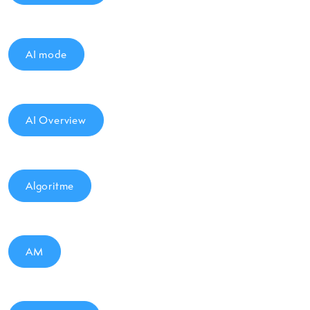
AI mode
AI Overview
Algoritme
AM