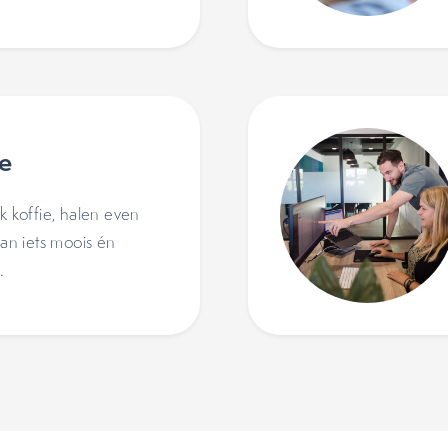
ie
koffie, halen even
n iets moois én
.