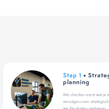
Stap 1
• Strate
planning
We checken eerst wat je w
vervolgens een strategis
we die doelen realiseren.