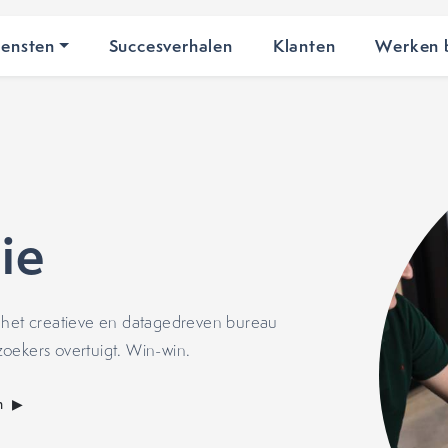
iensten
Succesverhalen
Klanten
Werken b
ie
s het creatieve en datagedreven bureau
oekers overtuigt. Win-win.
m