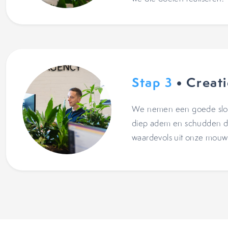
Stap 3
• Creat
We nemen een goede slok 
diep adem en schudden da
waardevols uit onze mouw