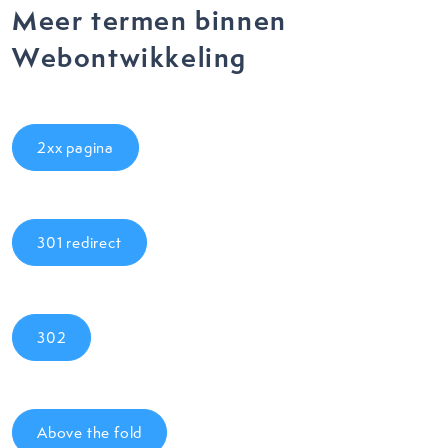
Meer termen binnen
Webontwikkeling
2xx pagina
301 redirect
302
Above the fold