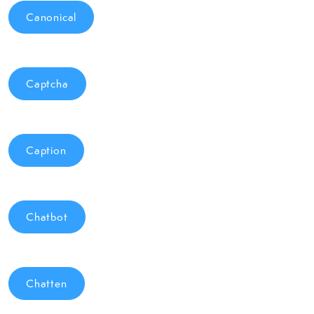
Canonical
Captcha
Caption
Chatbot
Chatten