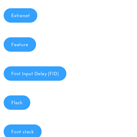
Extranet
Feature
First Input Delay (FID)
Flash
Font stack