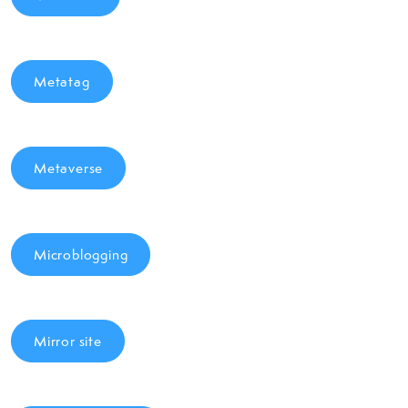
Metatag
Metaverse
Microblogging
Mirror site