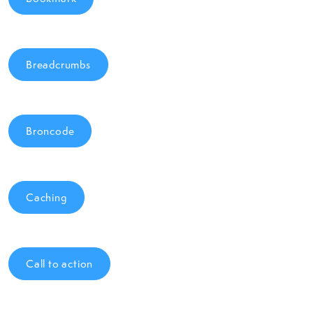
Breadcrumbs
Broncode
Caching
Call to action