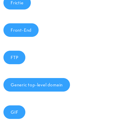
Frictie
Front-End
FTP
Generic top-level domain
GIF