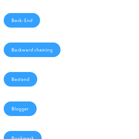
Back-End
Backward chaining
Bestand
Blogger
Bookmark