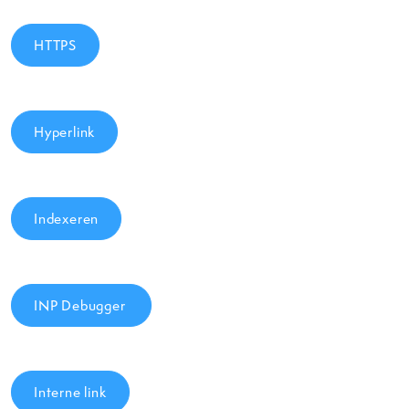
HTTPS
Hyperlink
Indexeren
INP Debugger
Interne link