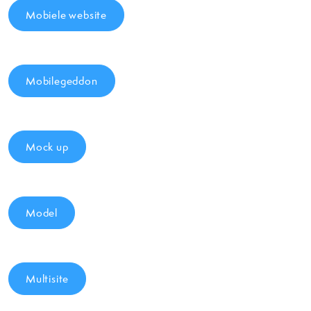
Mobiele website
Mobilegeddon
Mock up
Model
Multisite