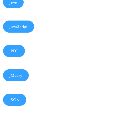
Java
JavaScript
JPEG
JQuery
JSON