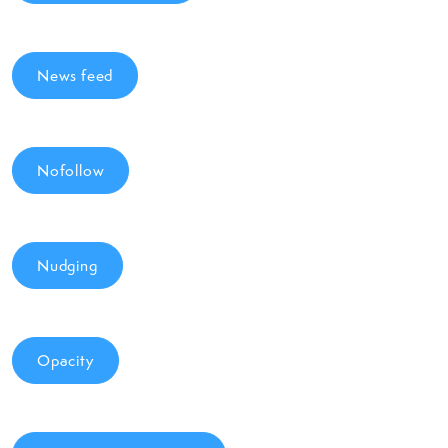
News feed
Nofollow
Nudging
Opacity