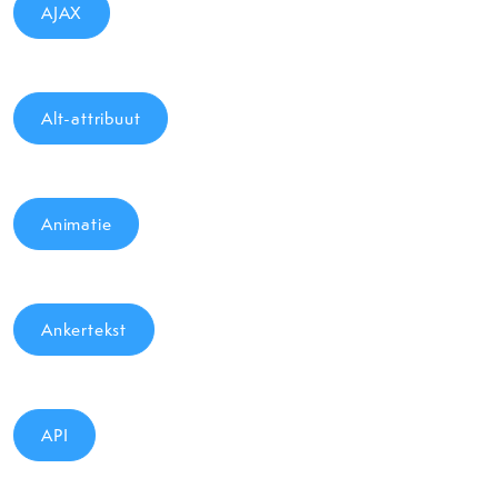
AJAX
Alt-attribuut
Animatie
Ankertekst
API