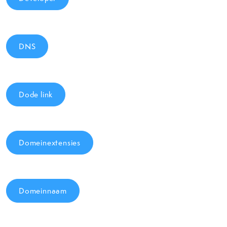
DNS
Dode link
Domeinextensies
Domeinnaam