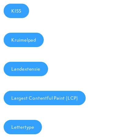
KISS
Kruimelpad
Landextensie
Largest Contentful Paint (LCP)
Lettertype