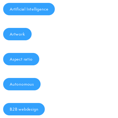
Artificial Intelligence
Artwork
Aspect ratio
Autonomous
B2B webdesign