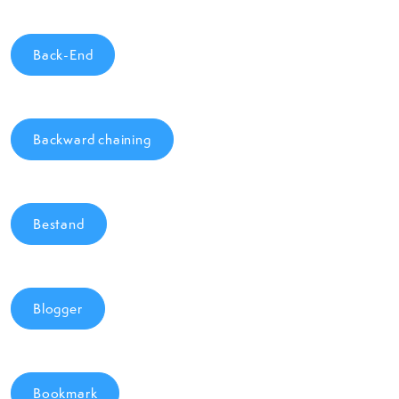
Back-End
Backward chaining
Bestand
Blogger
Bookmark