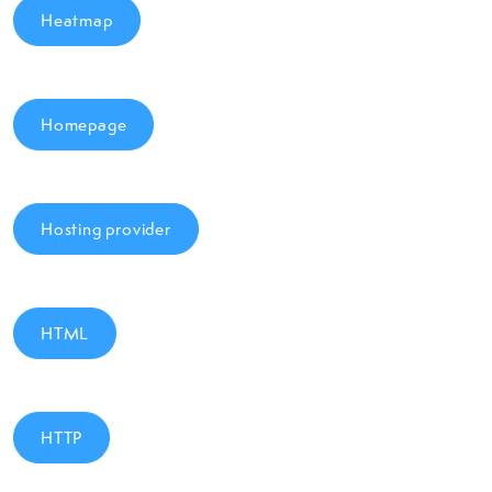
Heatmap
Homepage
Hosting provider
HTML
HTTP