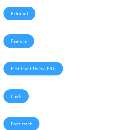
Extranet
Feature
First Input Delay (FID)
Flash
Font stack