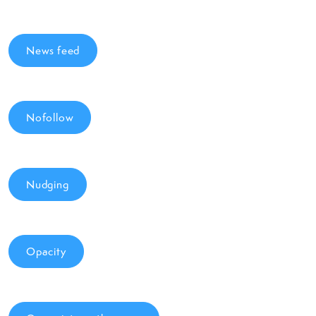
News feed
Nofollow
Nudging
Opacity