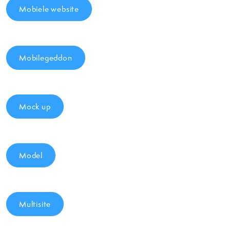
Mobiele website
Mobilegeddon
Mock up
Model
Multisite