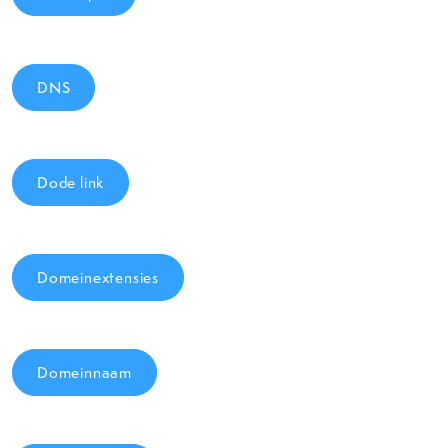
DNS
Dode link
Domeinextensies
Domeinnaam