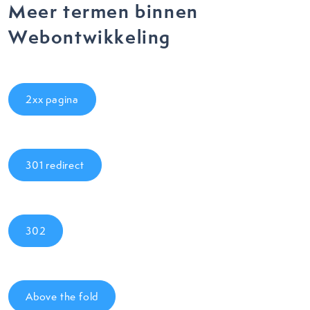
Meer termen binnen
Webontwikkeling
2xx pagina
301 redirect
302
Above the fold