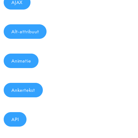
AJAX
Alt-attribuut
Animatie
Ankertekst
API