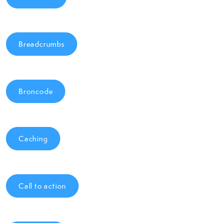
Breadcrumbs
Broncode
Caching
Call to action