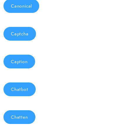
Canonical
Captcha
Caption
Chatbot
Chatten