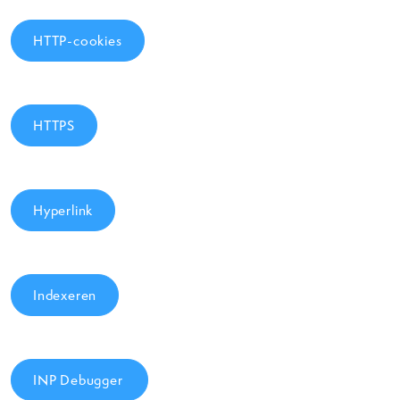
HTTP-cookies
HTTPS
Hyperlink
Indexeren
INP Debugger