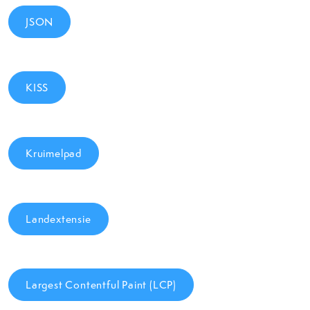
JSON
KISS
Kruimelpad
Landextensie
Largest Contentful Paint (LCP)