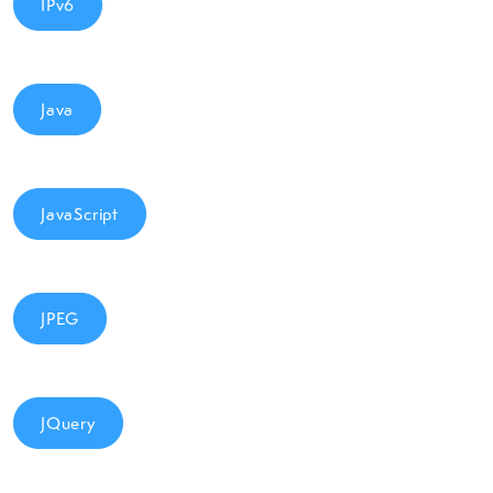
IPv6
Java
JavaScript
JPEG
JQuery