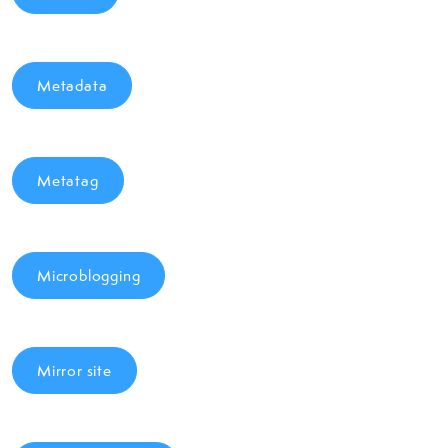
Metadata
Metatag
Microblogging
Mirror site