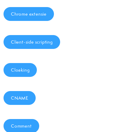
Chrome extensie
Client-side scripting
Cloaking
CNAME
Comment