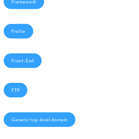
Framework
Frictie
Front-End
FTP
Generic top-level domain