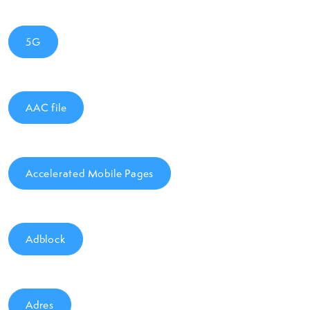
5G
AAC file
Accelerated Mobile Pages
Adblock
Adres