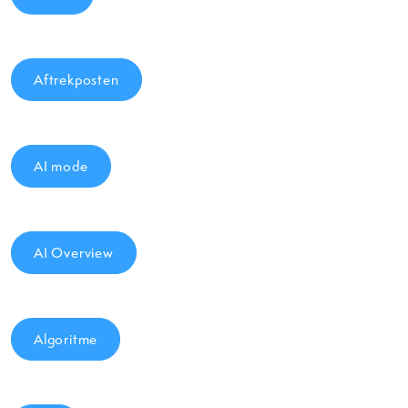
Aftrekposten
AI mode
AI Overview
Algoritme