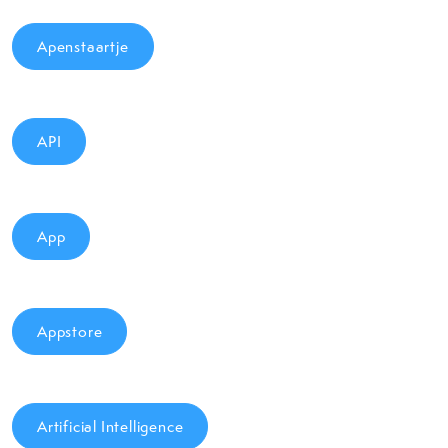
Apenstaartje
API
App
Appstore
Artificial Intelligence