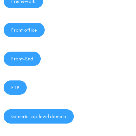
Framework
Front office
Front-End
FTP
Generic top-level domain