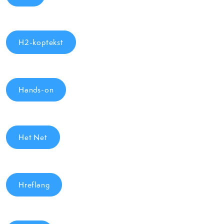
H2-koptekst
Hands-on
Het Net
Hreflang