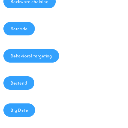
Backward chaining
Barcode
Behavioral targeting
Bestand
Big Data