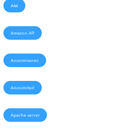
AM
Amazon A9
Anonimiseren
Anonimiteit
Apache server