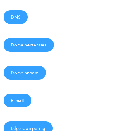
DNS
Domeinextensies
Domeinnaam
E-mail
Edge Computing