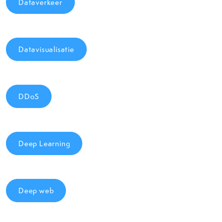
Dataverkeer
Datavisualisatie
DDoS
Deep Learning
Deep web