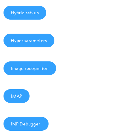
Hybrid set-up
Hyperparameters
Image recognition
IMAP
INP Debugger