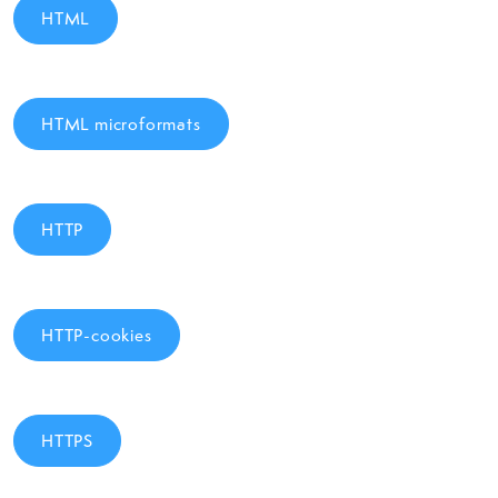
HTML
HTML microformats
HTTP
HTTP-cookies
HTTPS