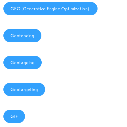
GEO (Generative Engine Optimization)
Geofencing
Geotagging
Geotargeting
GIF