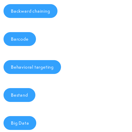
Backward chaining
Barcode
Behavioral targeting
Bestand
Big Data