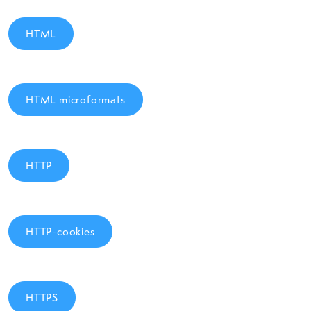
HTML
HTML microformats
HTTP
HTTP-cookies
HTTPS