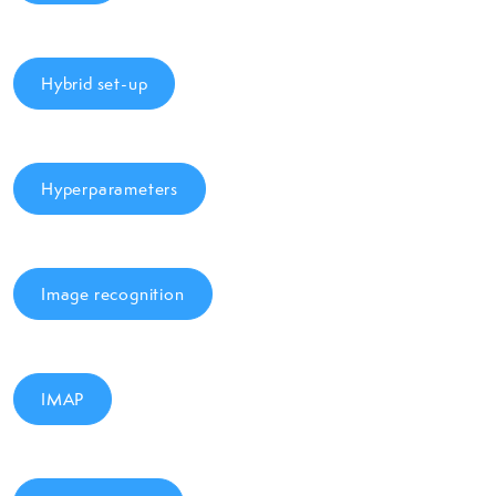
Hybrid set-up
Hyperparameters
Image recognition
IMAP