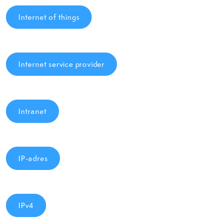
Internet of things
Internet service provider
Intranet
IP-adres
IPv4