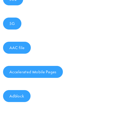
5G
AAC file
Accelerated Mobile Pages
Adblock