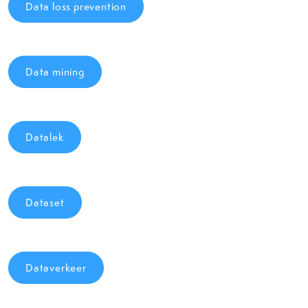
Data loss prevention
Data mining
Datalek
Dataset
Dataverkeer