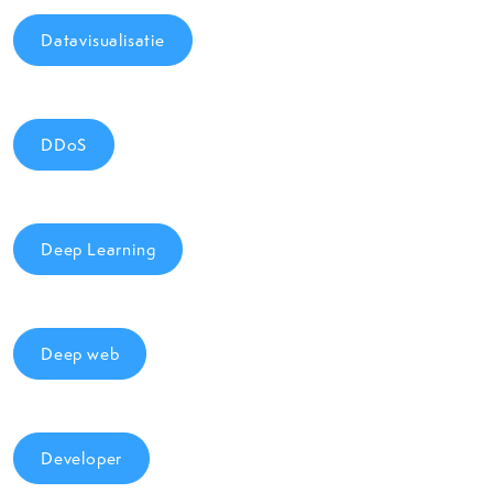
Datavisualisatie
DDoS
Deep Learning
Deep web
Developer