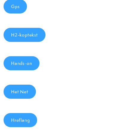
Gps
H2-koptekst
Hands-on
Het Net
Hreflang