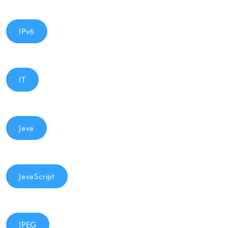
IPv6
IT
Java
JavaScript
JPEG