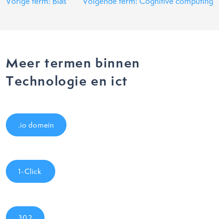
Vorige term: Bias
Volgende term: Cognitive computing
Meer termen binnen
Technologie en ict
.io domein
1-Click
302