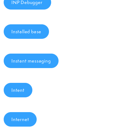
INP Debugger
Installed base
Instant messaging
Intent
Internet