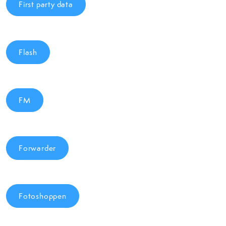
First party data
Flash
FM
Forwarder
Fotoshoppen