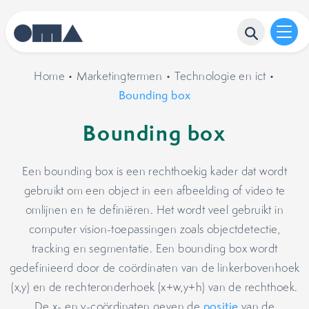
Home
•
Marketingtermen
•
Technologie en ict
•
Bounding box
Bounding box
Een bounding box is een rechthoekig kader dat wordt
gebruikt om een object in een afbeelding of video te
omlijnen en te definiëren. Het wordt veel gebruikt in
computer vision-toepassingen zoals objectdetectie,
tracking en segmentatie. Een bounding box wordt
gedefinieerd door de coördinaten van de linkerbovenhoek
(x,y) en de rechteronderhoek (x+w,y+h) van de rechthoek.
De x- en y-coördinaten geven de
positie
van de