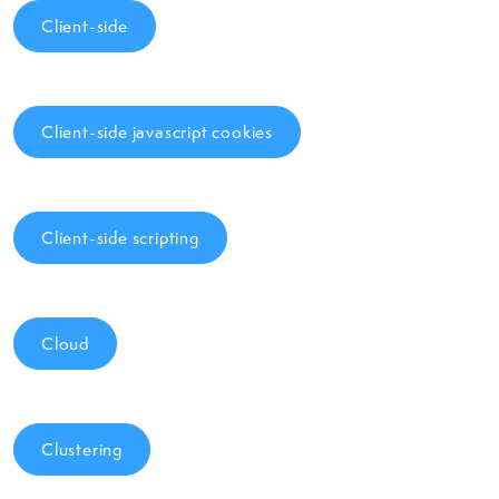
Client-side
Client-side javascript cookies
Client-side scripting
Cloud
Clustering