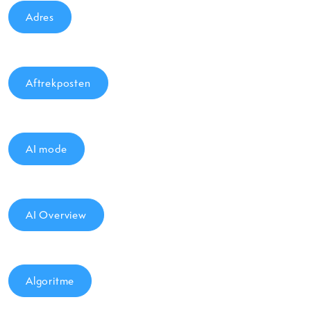
Adres
Aftrekposten
AI mode
AI Overview
Algoritme