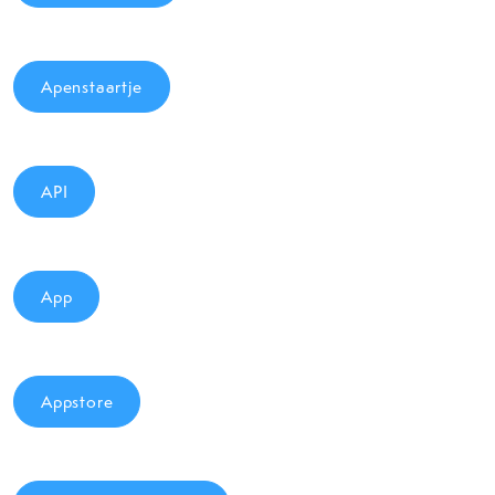
Apenstaartje
API
App
Appstore