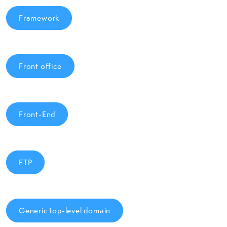
Framework
Front office
Front-End
FTP
Generic top-level domain