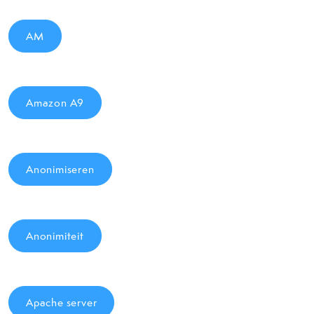
AM
Amazon A9
Anonimiseren
Anonimiteit
Apache server