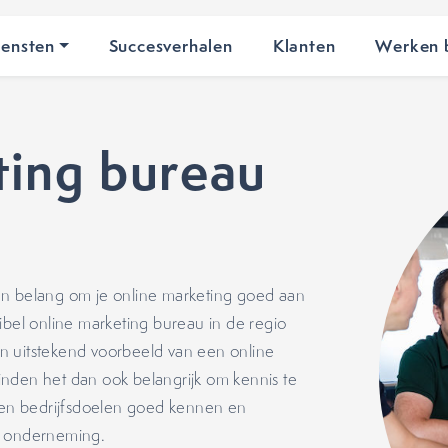
iensten
Succesverhalen
Klanten
Werken b
ing bureau
an belang om je online marketing goed aan
ibel online marketing bureau in de regio
n uitstekend voorbeeld van een online
inden het dan ook belangrijk om kennis te
n en bedrijfsdoelen goed kennen en
w onderneming.