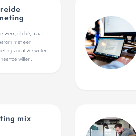
reide
meting
e werk, cliché, maar
aarom met een
meting zodat we weten
naartoe willen.
ting mix