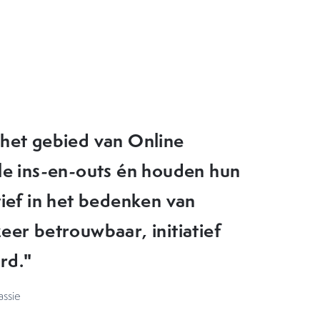
eer goede tips en nieuwe
ktijk zouden kunnen brengen.
en doorziet waar de
kan OMA daarom echt