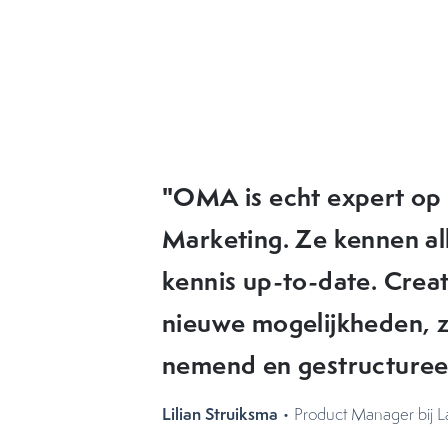
"OMA heeft elke keer w
ideeën die we in de pra
OMA denkt met je mee, 
uitdagingen liggen. Ik 
aanbevelen!"
Celine Brattinga
• NIZO