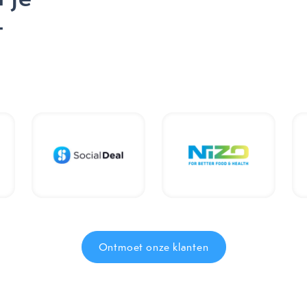
t
Ontmoet onze klanten