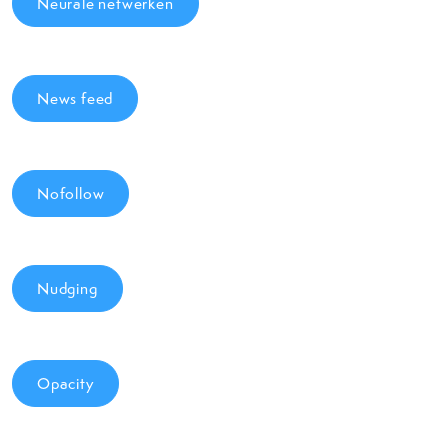
Neurale netwerken
News feed
Nofollow
Nudging
Opacity