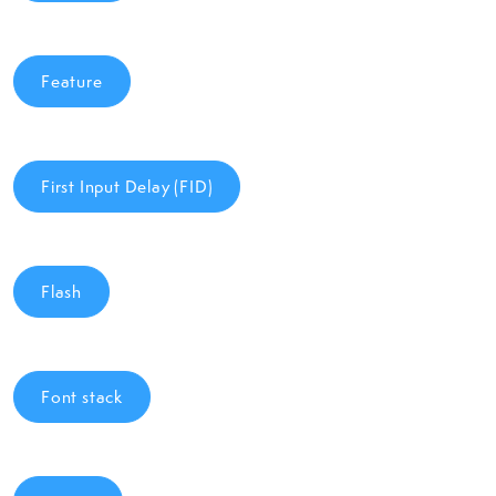
Feature
First Input Delay (FID)
Flash
Font stack