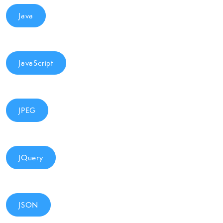
Java
JavaScript
JPEG
JQuery
JSON