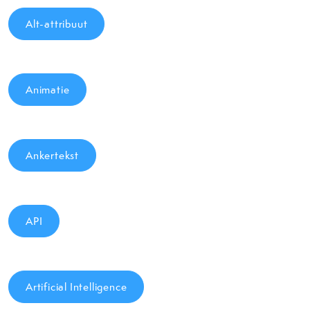
Alt-attribuut
Animatie
Ankertekst
API
Artificial Intelligence