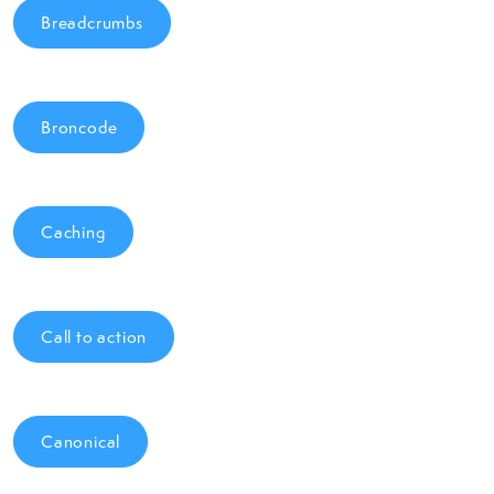
Breadcrumbs
Broncode
Caching
Call to action
Canonical