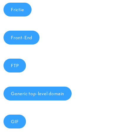
Frictie
Front-End
FTP
Generic top-level domain
GIF