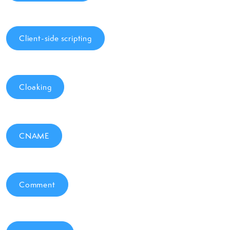
Client-side scripting
Cloaking
CNAME
Comment