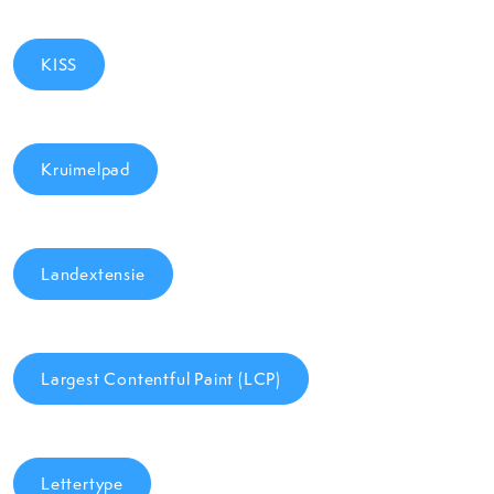
KISS
Kruimelpad
Landextensie
Largest Contentful Paint (LCP)
Lettertype