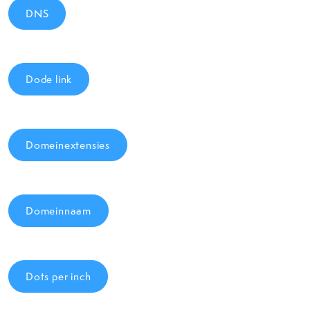
DNS
Dode link
Domeinextensies
Domeinnaam
Dots per inch