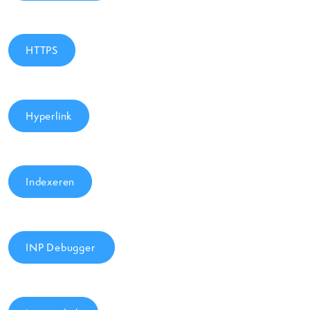
HTTPS
Hyperlink
Indexeren
INP Debugger