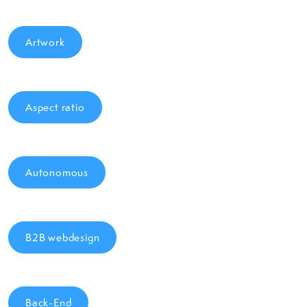
Artwork
Aspect ratio
Autonomous
B2B webdesign
Back-End