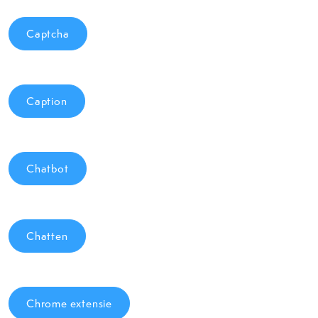
Captcha
Caption
Chatbot
Chatten
Chrome extensie