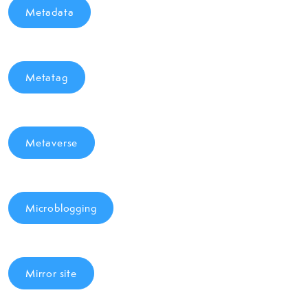
Metadata
Metatag
Metaverse
Microblogging
Mirror site