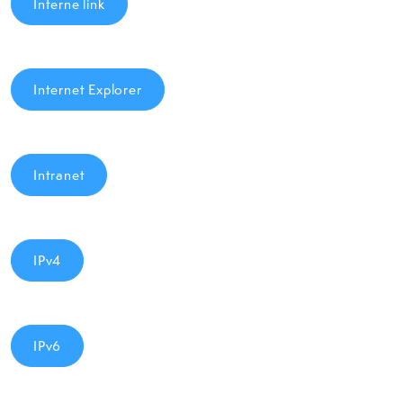
Interne link
Internet Explorer
Intranet
IPv4
IPv6