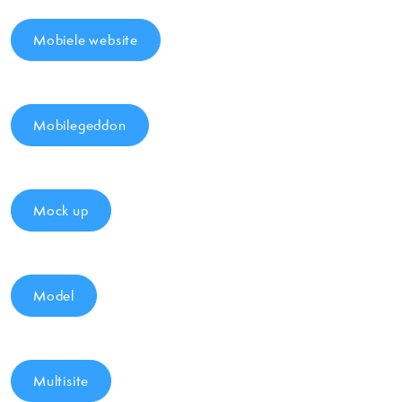
Mobiele website
Mobilegeddon
Mock up
Model
Multisite