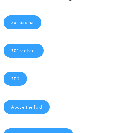
2xx pagina
301 redirect
302
Above the fold