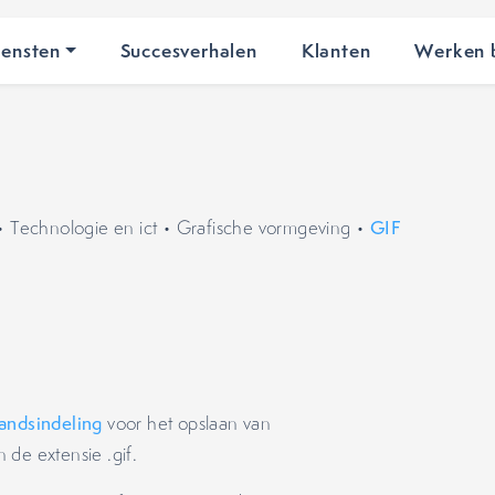
iensten
Succesverhalen
Klanten
Werken b
•
Technologie en ict
•
Grafische vormgeving
•
GIF
andsindeling
voor het opslaan van
 de extensie .gif.