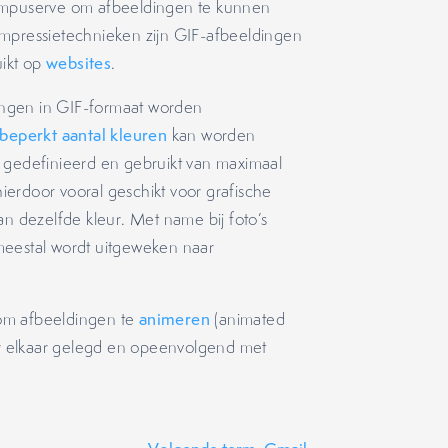
Compuserve om afbeeldingen te kunnen
ompressietechnieken zijn GIF-afbeeldingen
uikt op
websites
.
ingen in GIF-formaat worden
beperkt aantal kleuren
kan worden
n gedefinieerd en gebruikt van maximaal
erdoor vooral geschikt voor grafische
an dezelfde kleur. Met name bij foto’s
r meestal wordt uitgeweken naar
om afbeeldingen te
animeren
(animated
ver elkaar gelegd en opeenvolgend met