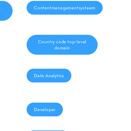
t
Contentmanagementsysteem
Country code top-level
domain
Data Analytics
Developer