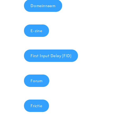
Domeinnaam
E-zine
First Input Delay (FID)
Forum
Frictie