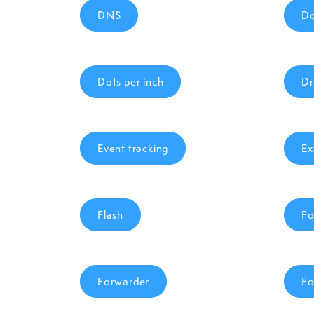
DNS
Do
Dots per inch
Dr
Event tracking
Ex
Flash
Fo
Forwarder
Fo