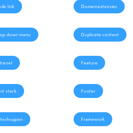
de link
Domeinextensies
op down menu
Duplicate content
tranet
Feature
nt stack
Footer
toshoppen
Framework