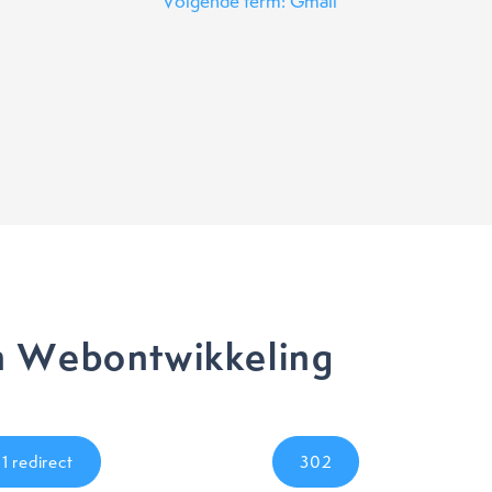
Volgende term: Gmail
n Webontwikkeling
1 redirect
302