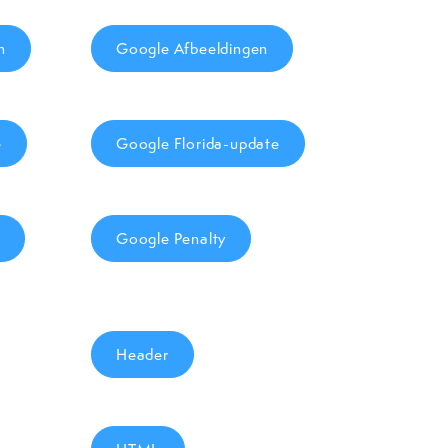
n
Google Afbeeldingen
e
Google Florida-update
Google Penalty
Header