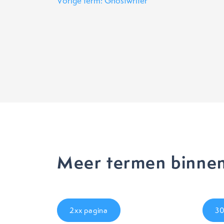
Vorige term: Ghostwriter
Meer termen binne
2xx pagina
30