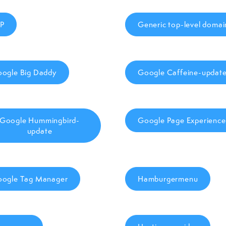
P
Generic top-level domai
ogle Big Daddy
Google Caffeine-updat
Google Hummingbird-
Google Page Experience
update
ogle Tag Manager
Hamburgermenu