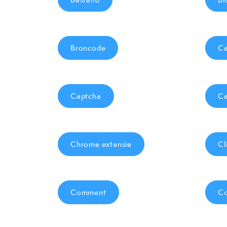
Broncode
Ca
Captcha
Ca
Chrome extensie
Cl
Comment
C