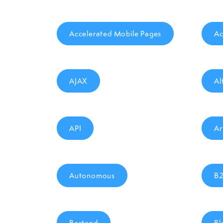
Accelerated Mobile Pages
Ac
AJAX
Al
API
Ar
Autonomous
B2
Bestand
Bl