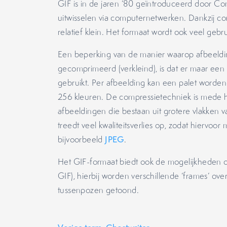
GIF is in de jaren ’80 geïntroduceerd door 
uitwisselen via computernetwerken. Dankzij c
relatief klein. Het formaat wordt ook veel gebr
Een beperking van de manier waarop afbeeld
gecomprimeerd (verkleind), is dat er maar een
gebruikt. Per afbeelding kan een palet worde
256 kleuren. De compressietechniek is mede hi
afbeeldingen die bestaan uit grotere vlakken v
treedt veel kwaliteitsverlies op, zodat hiervoo
bijvoorbeeld
JPEG
.
Het GIF-formaat biedt ook de mogelijkheden 
GIF), hierbij worden verschillende ‘frames’ o
tussenpozen getoond.