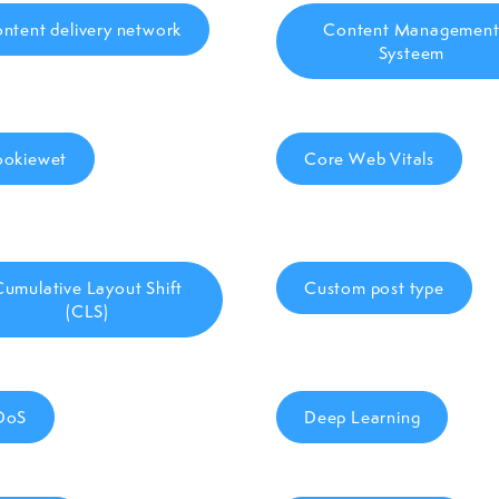
ntent delivery network
Content Managemen
Systeem
okiewet
Core Web Vitals
Cumulative Layout Shift
Custom post type
(CLS)
DoS
Deep Learning