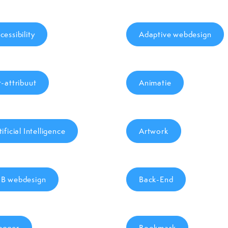
cessibility
Adaptive webdesign
t-attribuut
Animatie
tificial Intelligence
Artwork
B webdesign
Back-End
ogger
Bookmark