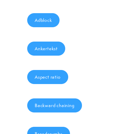
Adblock
Ankertekst
Aspect ratio
Backward chaining
Breadcrumbs