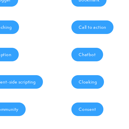
ching
Call to action
ption
Chatbot
ient-side scripting
Cloaking
ommunity
Consent