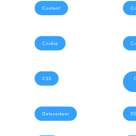
Content
Co
Cookie
Co
CSS
Dataverkeer
D