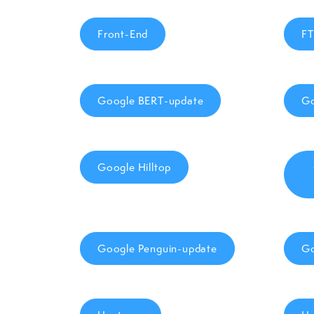
Front-End
FT
Google BERT-update
Go
Google Hilltop
Google Penguin-update
Go