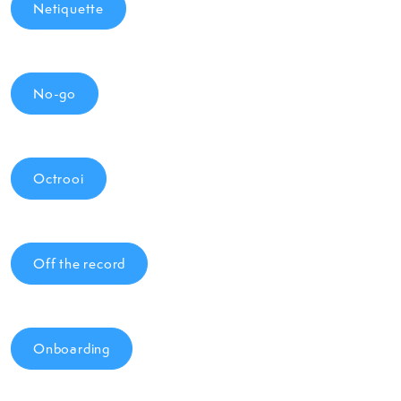
Netiquette
No-go
Octrooi
Off the record
Onboarding