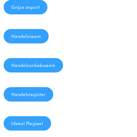
Grijze import
Handelsnaam
Handelsonbekwaam
Handelsregister
Ideëel Plagiaat