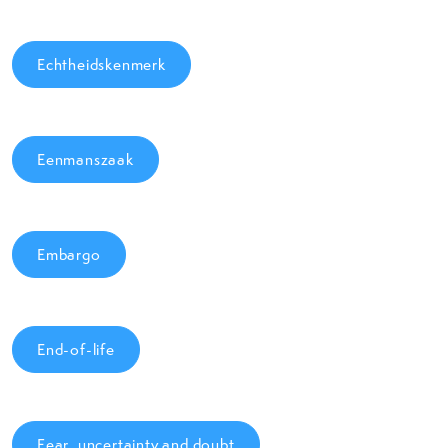
Echtheidskenmerk
Eenmanszaak
Embargo
End-of-life
Fear, uncertainty and doubt