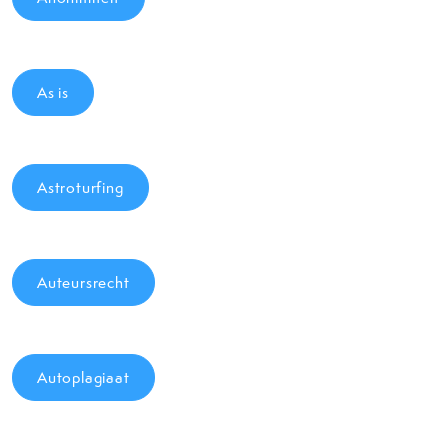
As is
Astroturfing
Auteursrecht
Autoplagiaat