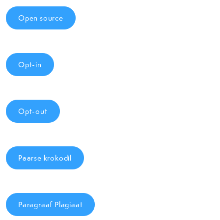
Open source
Opt-in
Opt-out
Paarse krokodil
Paragraaf Plagiaat