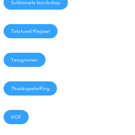
Subliminale boodschap
Tekstueel Plagiaat
Terugnemen
Thuiskopieheffing
VOF