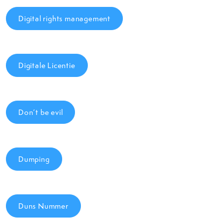
Digital rights management
Digitale Licentie
Don’t be evil
Dumping
Duns Nummer