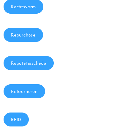
Rechtsvorm
Repurchase
Reputatieschade
Retourneren
RFID