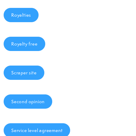
Royalties
Royalty free
Scraper site
Second opinion
Service level agreement