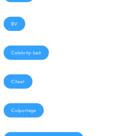
BV
Celebrity-bait
Citaat
Colportage