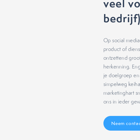
veel v
bedrijf
Op social media 
product of diens
ontzettend groo
herkenning. Eng
je doelgroep en 
simpelweg keiha
marketinghart s
ons in ieder gev
Neem contac