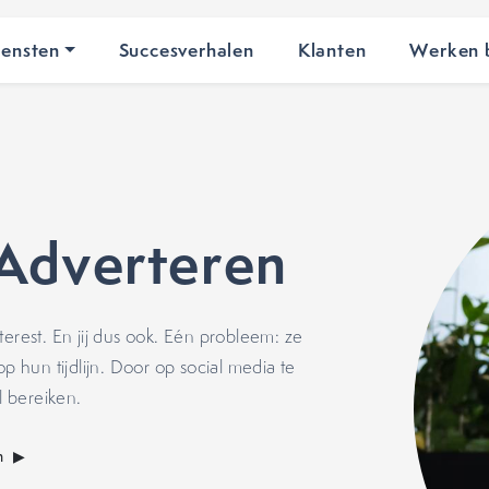
iensten
Succesverhalen
Klanten
Werken b
Adverteren
terest. En jij dus ook. Eén probleem: ze
p hun tijdlijn. Door op social media te
l bereiken.
m