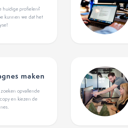
e huidige profielen?
oe kunnen we dat het
yse!
agnes maken
n, zoeken opvallende
 copy en kiezen de
nes.