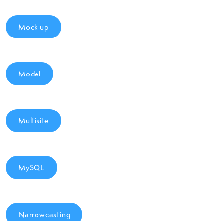
Mock up
Model
Multisite
MySQL
Narrowcasting