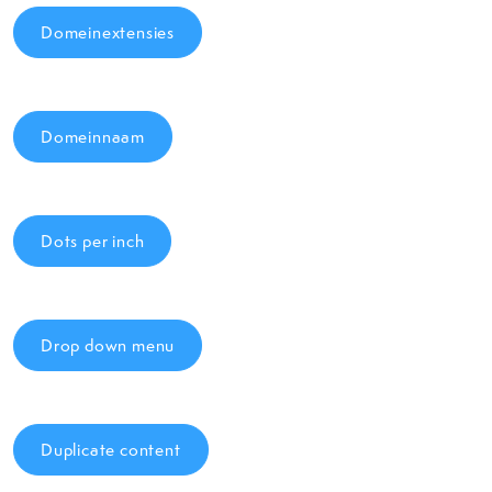
Domeinextensies
Domeinnaam
Dots per inch
Drop down menu
Duplicate content