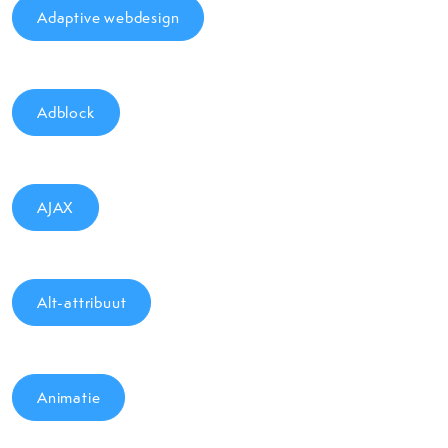
Adaptive webdesign
Adblock
AJAX
Alt-attribuut
Animatie