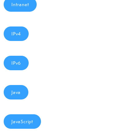
Intranet
IPv4
IPv6
Java
JavaScript