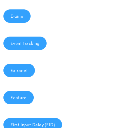
E-zine
Event tracking
Extranet
Feature
First Input Delay (FID)