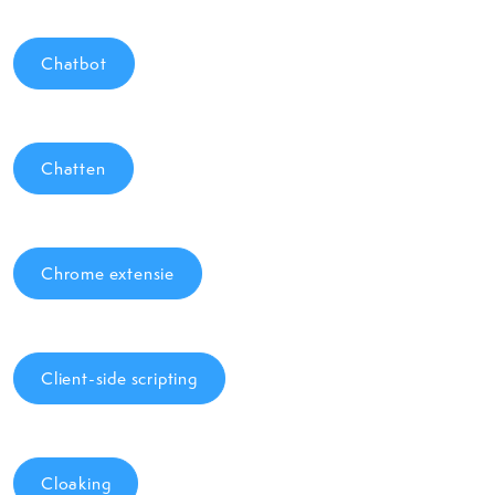
Chatbot
Chatten
Chrome extensie
Client-side scripting
Cloaking