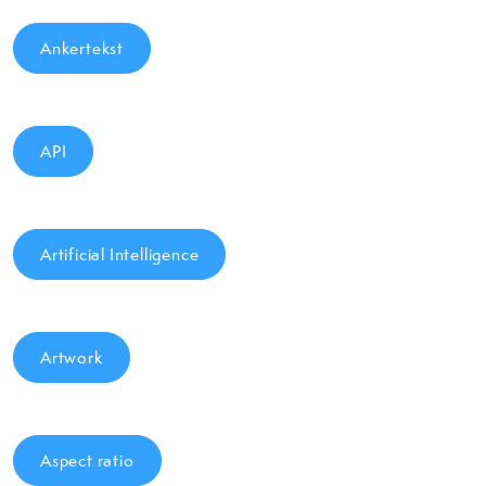
Ankertekst
API
Artificial Intelligence
Artwork
Aspect ratio