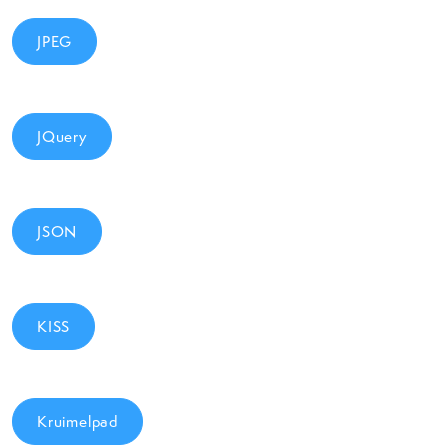
JPEG
JQuery
JSON
KISS
Kruimelpad