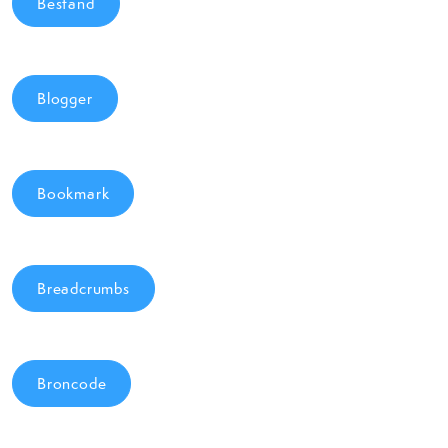
Bestand
Blogger
Bookmark
Breadcrumbs
Broncode