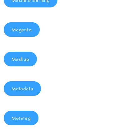
Machine learning
Magento
Mashup
Metadata
Metatag