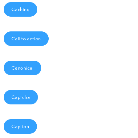
Caching
Call to action
Canonical
Captcha
Caption