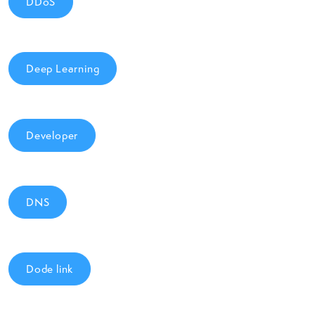
DDoS
Deep Learning
Developer
DNS
Dode link