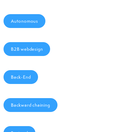
Autonomous
B2B webdesign
Back-End
Backward chaining