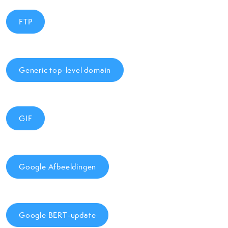
FTP
Generic top-level domain
GIF
Google Afbeeldingen
Google BERT-update