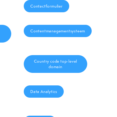
Contactformulier
t
Contentmanagementsysteem
Country code top-level
domain
Data Analytics