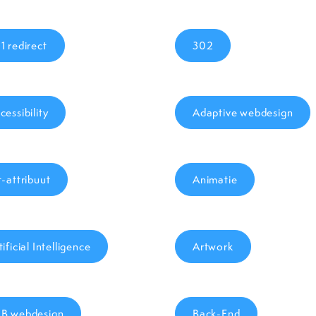
1 redirect
302
cessibility
Adaptive webdesign
t-attribuut
Animatie
tificial Intelligence
Artwork
B webdesign
Back-End