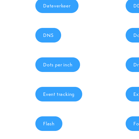
Dataverkeer
D
DNS
Do
Dots per inch
Dr
Event tracking
Ex
Flash
Fo