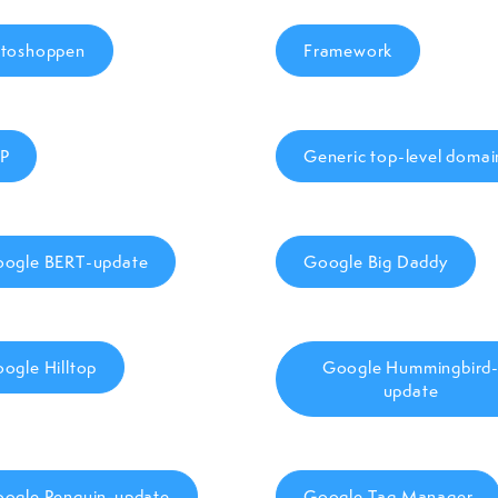
toshoppen
Framework
P
Generic top-level domai
ogle BERT-update
Google Big Daddy
ogle Hilltop
Google Hummingbird
update
ogle Penguin-update
Google Tag Manager