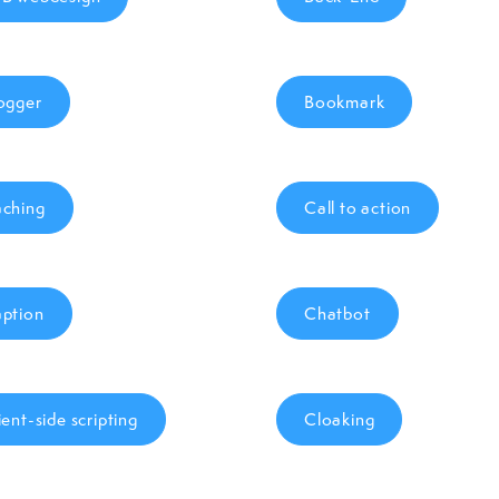
ogger
Bookmark
ching
Call to action
ption
Chatbot
ient-side scripting
Cloaking