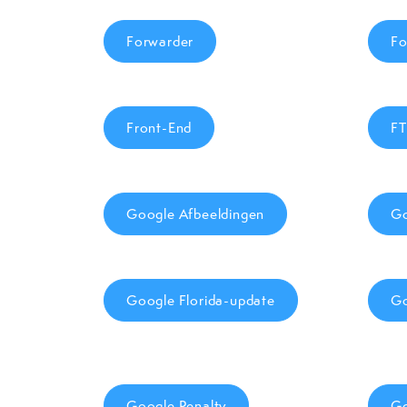
Forwarder
Fo
Front-End
FT
Google Afbeeldingen
Go
Google Florida-update
Go
Google Penalty
Go