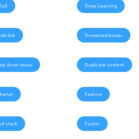
DoS
Deep Learning
de link
Domeinextensies
op down menu
Duplicate content
tranet
Feature
nt stack
Footer