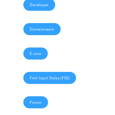
Developer
Domeinnaam
E-zine
First Input Delay (FID)
Forum