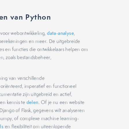
en van Python
kt voor webontwikkeling,
data-analyse
,
 berekeningen en meer. De uitgebreide
s en functies die ontwikkelaars helpen om
ren, zoals bestandsbeheer,
ing van verschillende
iënteerd, imperatief en functioneel
entatie zijn uitgebreid en actief,
 en kennis te
delen
. Of je nu een website
jango of Flask, gegevens wilt analyseren
 numpy, of complexe machine learning-
ls
en flexibiliteit om uiteenlopende