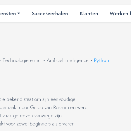
iensten
Succesverhalen
Klanten
Werken b
•
Technologie en ict
•
Artificial intelligence
•
Python
die bekend staat om zijn eenvoudige
is gemaakt door Guido van Rossum en werd
rdt vaak geprezen vanwege zijn
akt voor zowel beginners als ervaren