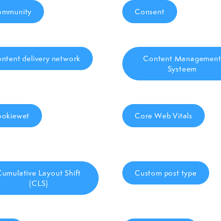
ommunity
Consent
ntent delivery network
Content Managemen
Systeem
okiewet
Core Web Vitals
Cumulative Layout Shift
Custom post type
(CLS)