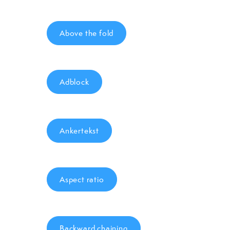
Above the fold
Adblock
Ankertekst
Aspect ratio
Backward chaining