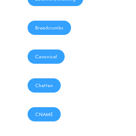
Breadcrumbs
Canonical
Chatten
CNAME