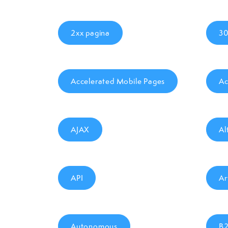
2xx pagina
30
Accelerated Mobile Pages
Ac
AJAX
Al
API
Ar
Autonomous
B2