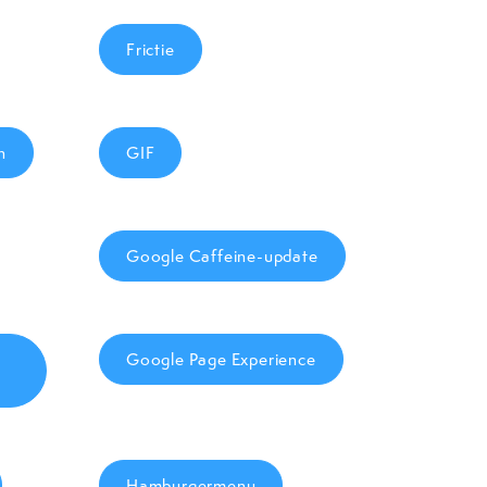
Frictie
n
GIF
Google Caffeine-update
-
Google Page Experience
Hamburgermenu