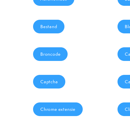
Bestand
Bl
Broncode
Ca
Captcha
Ca
Chrome extensie
Cl