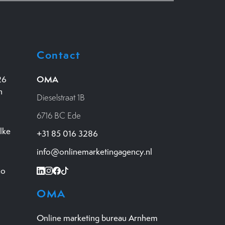
Contact
OMA
26
n
Dieselstraat 1B
6716 BC Ede
lke
+31 85 016 3286
info@onlinemarketingagency.nl
zo
OMA
Online marketing bureau Arnhem