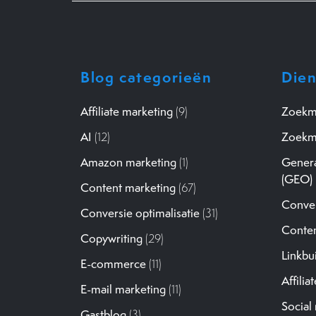
Blog categorieën
Dien
Affiliate marketing
(9)
Zoekma
AI
(12)
Zoekma
Amazon marketing
(1)
Genera
(GEO)
Content marketing
(67)
Conver
Conversie optimalisatie
(31)
Conten
Copywriting
(29)
Linkbu
E-commerce
(11)
Affilia
E-mail marketing
(11)
Social
Gastblog
(3)