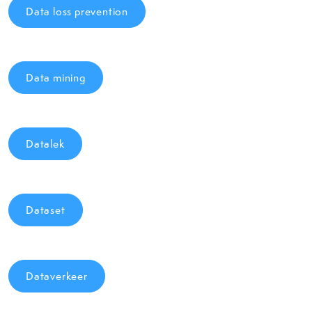
Data loss prevention
Data mining
Datalek
Dataset
Dataverkeer