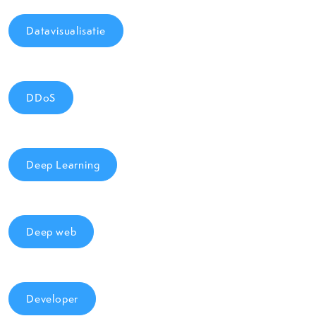
Datavisualisatie
DDoS
Deep Learning
Deep web
Developer