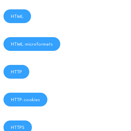
HTML
HTML microformats
HTTP
HTTP-cookies
HTTPS