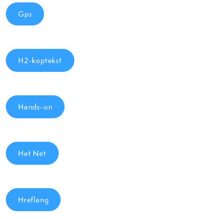
Gps
H2-koptekst
Hands-on
Het Net
Hreflang