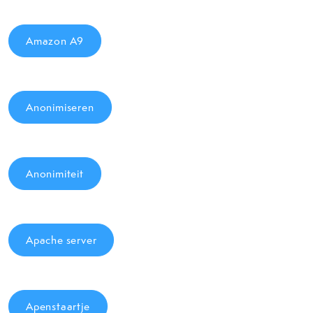
Amazon A9
Anonimiseren
Anonimiteit
Apache server
Apenstaartje