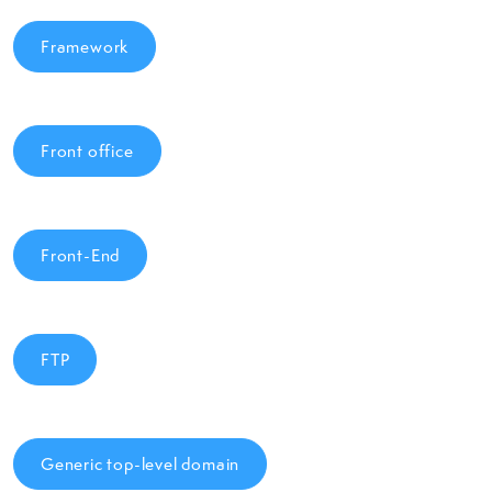
Framework
Front office
Front-End
FTP
Generic top-level domain