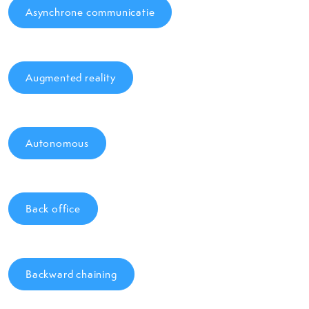
Asynchrone communicatie
Augmented reality
Autonomous
Back office
Backward chaining