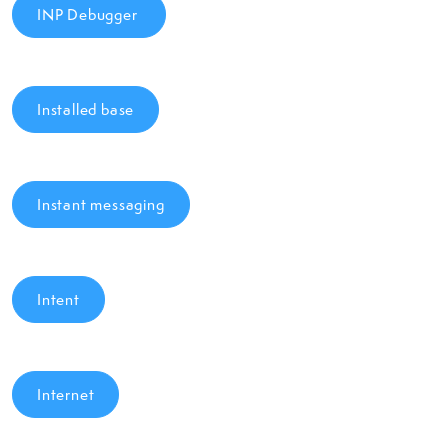
INP Debugger
Installed base
Instant messaging
Intent
Internet