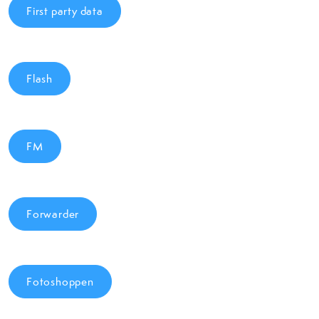
First party data
Flash
FM
Forwarder
Fotoshoppen