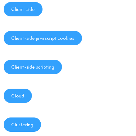
Client-side
Client-side javascript cookies
Client-side scripting
Cloud
Clustering