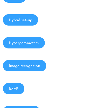
Hybrid set-up
Hyperparameters
Image recognition
IMAP