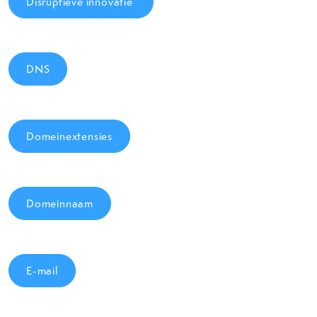
Disruptieve innovatie
DNS
Domeinextensies
Domeinnaam
E-mail