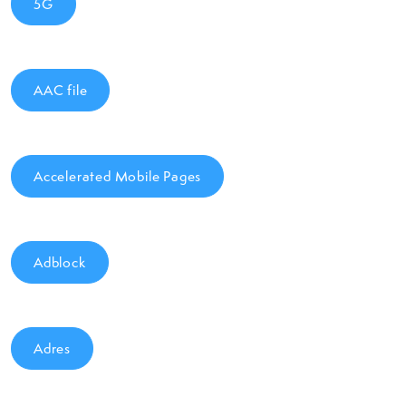
5G
AAC file
Accelerated Mobile Pages
Adblock
Adres