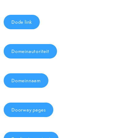
Dode link
Domeinautoriteit
Domeinnaam
Doorway pages