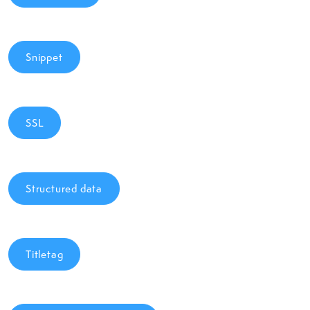
Snippet
SSL
Structured data
Titletag