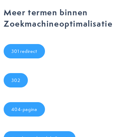
Meer termen binnen
Zoekmachineoptimalisatie
301 redirect
302
404-pagina