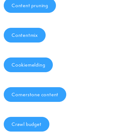
Content pruning
Contentmix
Cookiemelding
Cornerstone content
Crawl budget