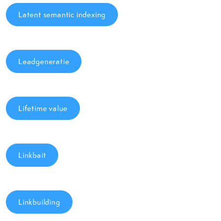
Latent semantic indexing
Leadgeneratie
Lifetime value
Linkbait
Linkbuilding