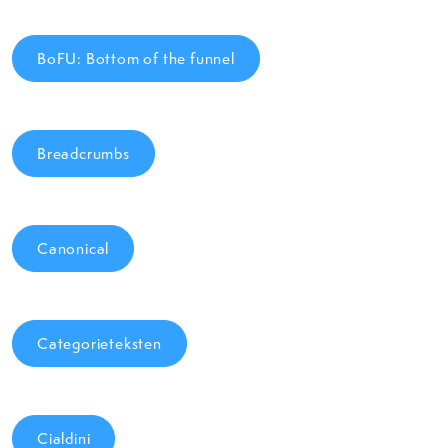
BoFU: Bottom of the funnel
Breadcrumbs
Canonical
Categorieteksten
Cialdini