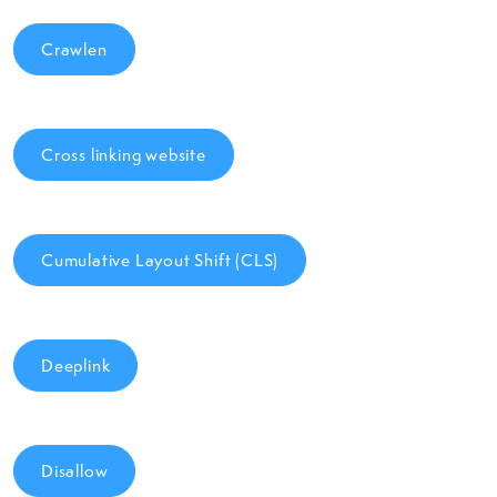
Crawlen
Cross linking website
Cumulative Layout Shift (CLS)
Deeplink
Disallow