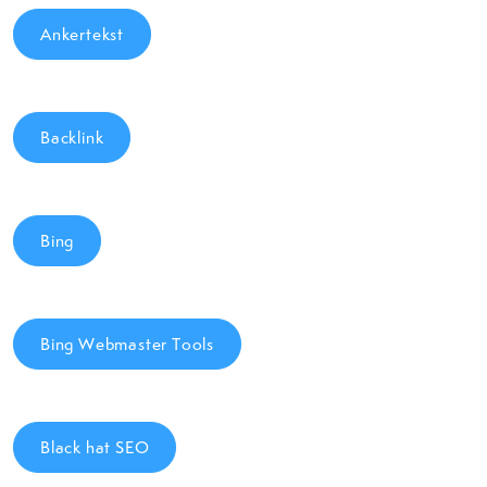
Ankertekst
Backlink
Bing
Bing Webmaster Tools
Black hat SEO