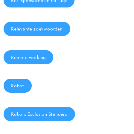
Rel=sponsored en rel=ugc
Relevante zoekwoorden
Remote working
Robot
Robots Exclusion Standard