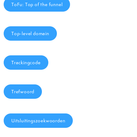
ToFu: Top of the funnel
Top-level domain
Trackingcode
Trefwoord
Uitsluitingszoekwoorden