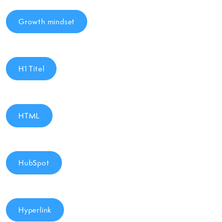
Growth mindset
H1 Titel
HTML
HubSpot
Hyperlink