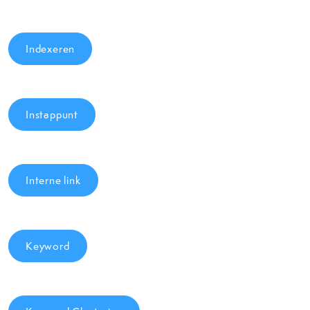
Indexeren
Instappunt
Interne link
Keyword