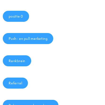
positie 0
Push- en pull marketing
Rankbrain
Referral