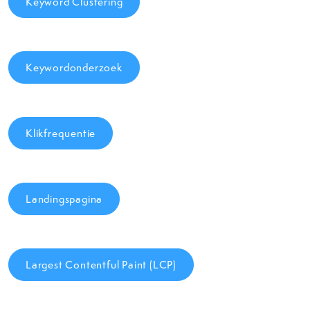
Keyword Clustering
Keywordonderzoek
Klikfrequentie
Landingspagina
Largest Contentful Paint (LCP)