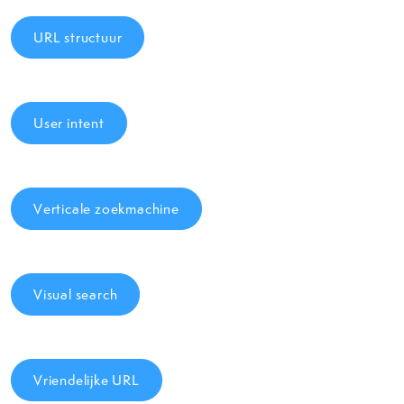
URL structuur
User intent
Verticale zoekmachine
Visual search
Vriendelijke URL