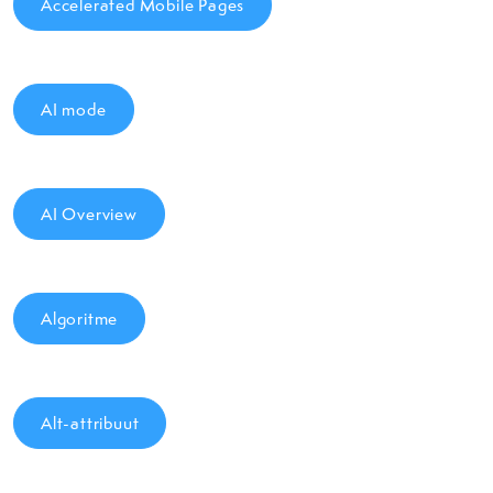
Accelerated Mobile Pages
AI mode
AI Overview
Algoritme
Alt-attribuut