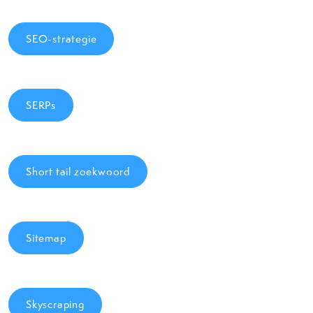
SEO-strategie
SERPs
Short tail zoekwoord
Sitemap
Skyscraping