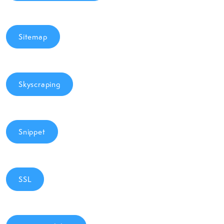
Sitemap
Skyscraping
Snippet
SSL