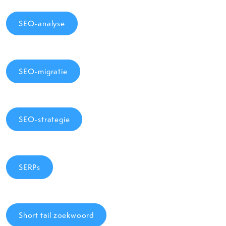
SEO-analyse
SEO-migratie
SEO-strategie
SERPs
Short tail zoekwoord