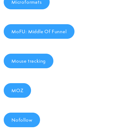
Microformats
MoFU: Middle Of Funnel
Mouse tracking
MOZ
Nofollow