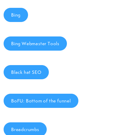
Bing
Bing Webmaster Tools
Black hat SEO
BoFU: Bottom of the funnel
Breadcrumbs