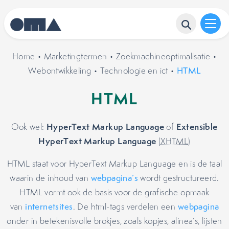
Home
•
Marketingtermen
•
Zoekmachineoptimalisatie
•
Webontwikkeling
•
Technologie en ict
•
HTML
HTML
HyperText Markup Language
Extensible
Ook wel:
of
HyperText Markup Language
(
XHTML
)
HTML staat voor HyperText Markup Language en is de taal
waarin de inhoud van
webpagina’s
wordt gestructureerd.
HTML vormt ook de basis voor de grafische opmaak
van
internetsites
. De html-tags verdelen een
webpagina
onder in betekenisvolle brokjes, zoals kopjes, alinea’s, lijsten