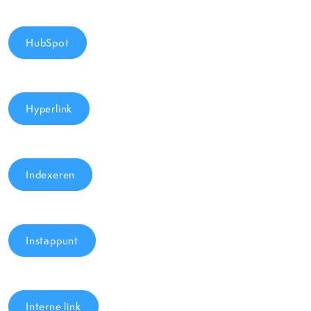
HubSpot
Hyperlink
Indexeren
Instappunt
Interne link