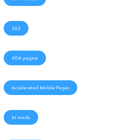
302
404-pagina
Accelerated Mobile Pages
AI mode