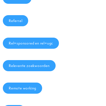
Referral
Rel=sponsored en rel=ugc
Relevante zoekwoorden
Remote working