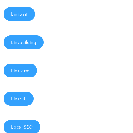
Linkbait
Linkbuilding
Linkfarm
Linkruil
Local SEO