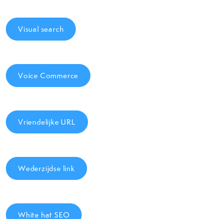
Visual search
Voice Commerce
Vriendelijke URL
Wederzijdse link
White hat SEO