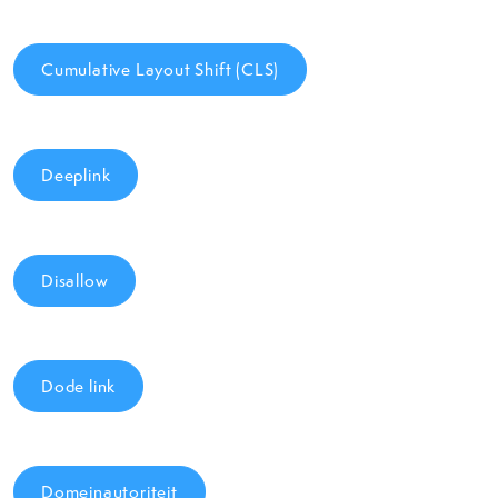
Cumulative Layout Shift (CLS)
Deeplink
Disallow
Dode link
Domeinautoriteit