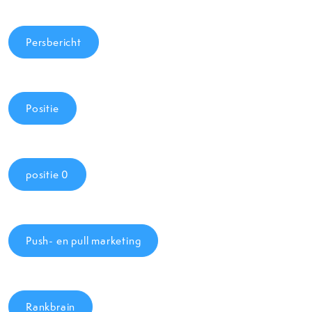
Persbericht
Positie
positie 0
Push- en pull marketing
Rankbrain