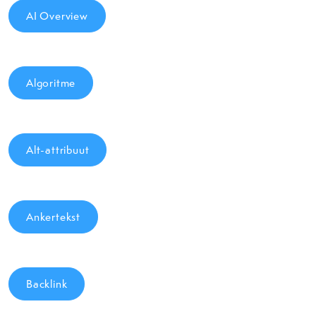
AI Overview
Algoritme
Alt-attribuut
Ankertekst
Backlink