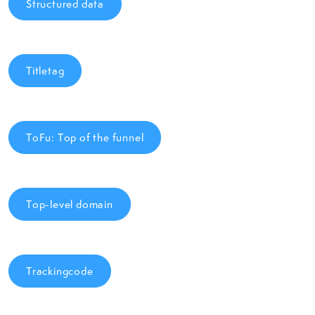
Structured data
Titletag
ToFu: Top of the funnel
Top-level domain
Trackingcode