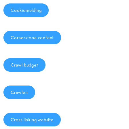
Cookiemelding
Cornerstone content
Crawl budget
Crawlen
Cross linking website