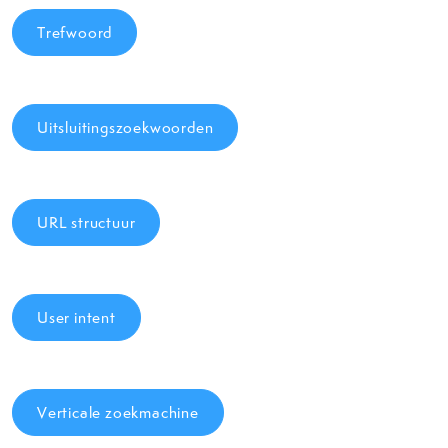
Trefwoord
Uitsluitingszoekwoorden
URL structuur
User intent
Verticale zoekmachine