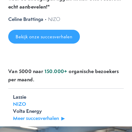
echt aanbevelen!"
Celine Brattinga
• NIZO
Bekijk onze succesverhalen
Van 5000 naar
150.000+
organische bezoekers
Previous
Next
per maand.
Lassie
NIZO
Volta Energy
Meer succesverhalen