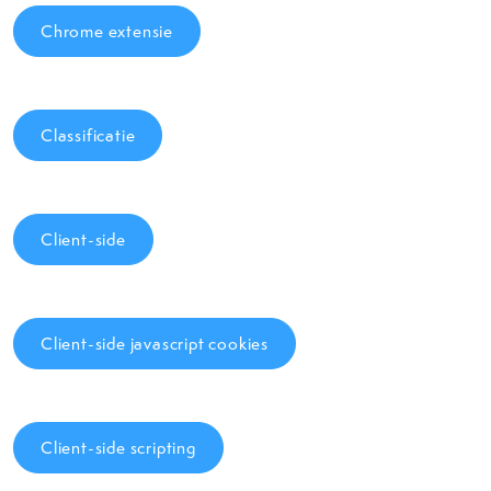
Chrome extensie
Classificatie
Client-side
Client-side javascript cookies
Client-side scripting