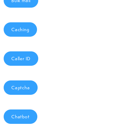
Bulk mail
Caching
Caller ID
Captcha
Chatbot