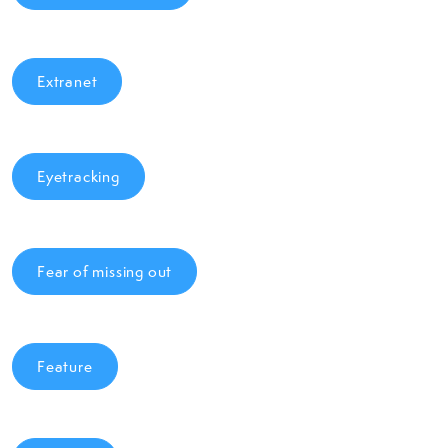
Extranet
Eyetracking
Fear of missing out
Feature