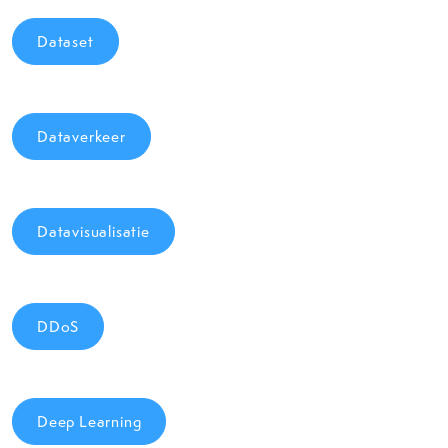
Dataset
Dataverkeer
Datavisualisatie
DDoS
Deep Learning