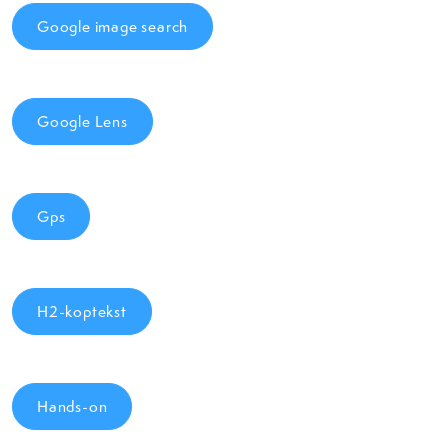
Google image search
Google Lens
Gps
H2-koptekst
Hands-on