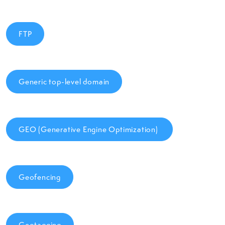
FTP
Generic top-level domain
GEO (Generative Engine Optimization)
Geofencing
Geotagging