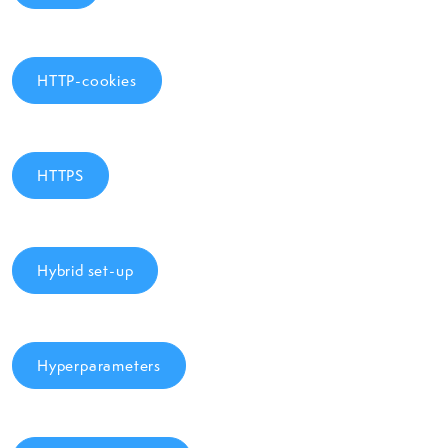
HTTP-cookies
HTTPS
Hybrid set-up
Hyperparameters