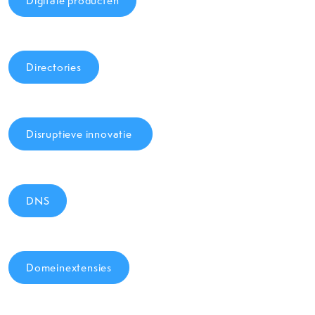
Digitale producten
Directories
Disruptieve innovatie
DNS
Domeinextensies