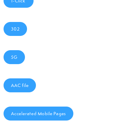
1-Click
302
5G
AAC file
Accelerated Mobile Pages