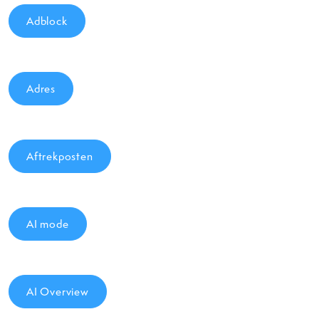
Adblock
Adres
Aftrekposten
AI mode
AI Overview