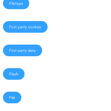
Filetype
First party cookies
First party data
Flash
FM