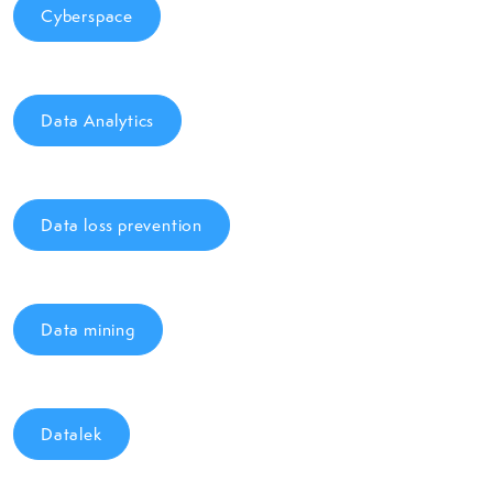
Cyberspace
Data Analytics
Data loss prevention
Data mining
Datalek