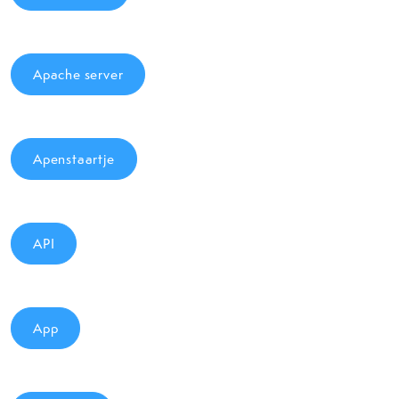
Apache server
Apenstaartje
API
App