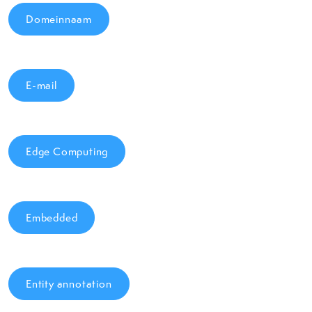
Domeinnaam
E-mail
Edge Computing
Embedded
Entity annotation