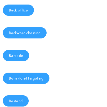
Back office
Backward chaining
Barcode
Behavioral targeting
Bestand