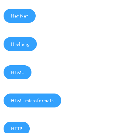
Het Net
Hreflang
HTML
HTML microformats
HTTP