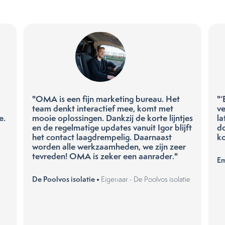
"OMA is een fijn marketing bureau. Het
"‘
team denkt interactief mee, komt met
ve
e.
mooie oplossingen. Dankzij de korte lijntjes
la
en de regelmatige updates vanuit Igor blijft
do
het contact laagdrempelig. Daarnaast
k
worden alle werkzaamheden, we zijn zeer
tevreden! OMA is zeker een aanrader."
Em
De Poolvos isolatie •
Eigenaar - De Poolvos isolatie