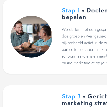
Stap 1
• Doelen
bepalen
We starten met een gespr
doelgroep en werkgebied t
bijvoorbeeld actief in de z
particuliere schoonmaak of
schoonmaakdiensten aan
online marketing af op jouw
Stap 3
• Gerich
marketing stra