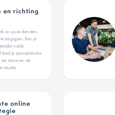
 en richting
ek om jouw diensten,
e begrijpen. Ben je
akelijke markt,
 bied je specialistische
? we stemmen de
 situatie.
te online
tegie