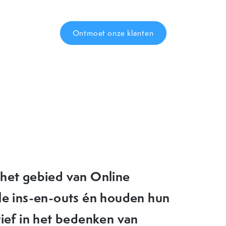
Ontmoet onze klanten
eer goede tips en nieuwe
ktijk zouden kunnen brengen.
en doorziet waar de