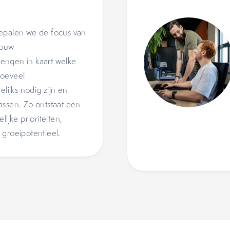
bepalen we de focus van
jouw
engen in kaart welke
hoeveel
ijks nodig zijn en
assen. Zo ontstaat een
ijke prioriteiten,
 groeipotentieel.