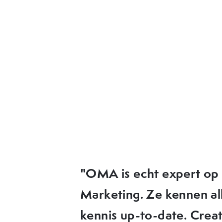
"OMA heeft elke keer w
ideeën die we in de pra
OMA denkt met je mee, 