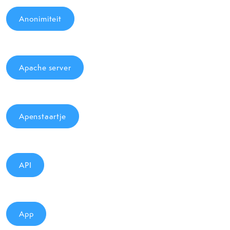
Anonimiteit
Apache server
Apenstaartje
API
App