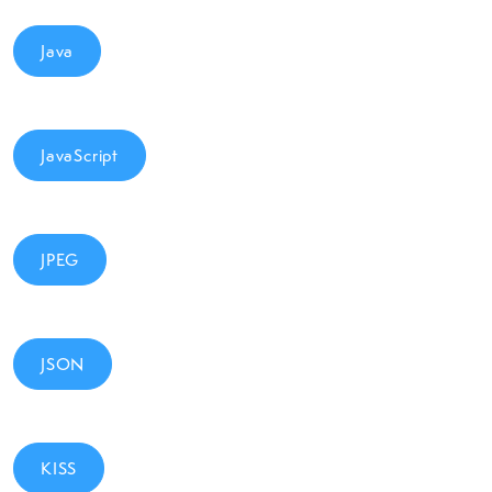
Java
JavaScript
JPEG
JSON
KISS