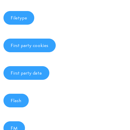
Filetype
First party cookies
First party data
Flash
FM