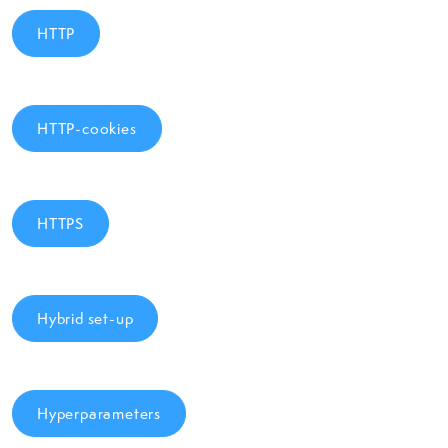
HTTP
HTTP-cookies
HTTPS
Hybrid set-up
Hyperparameters