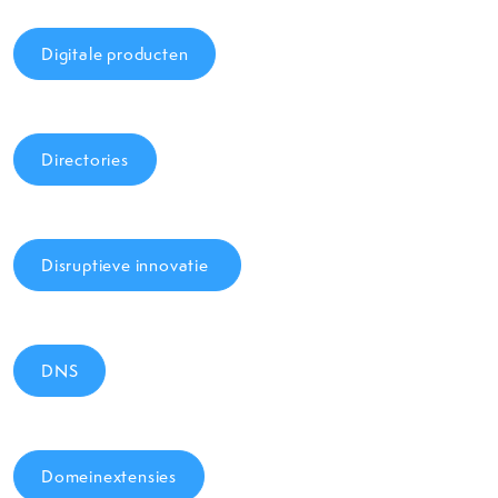
Digitale producten
Directories
Disruptieve innovatie
DNS
Domeinextensies