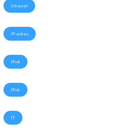
Intranet
IP-adres
IPv4
IPv6
IT