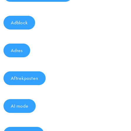
Adblock
Adres
Aftrekposten
AI mode