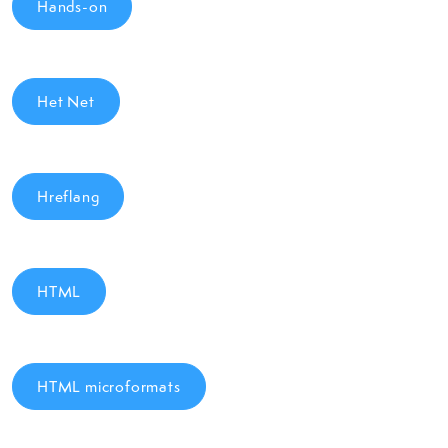
Hands-on
Het Net
Hreflang
HTML
HTML microformats