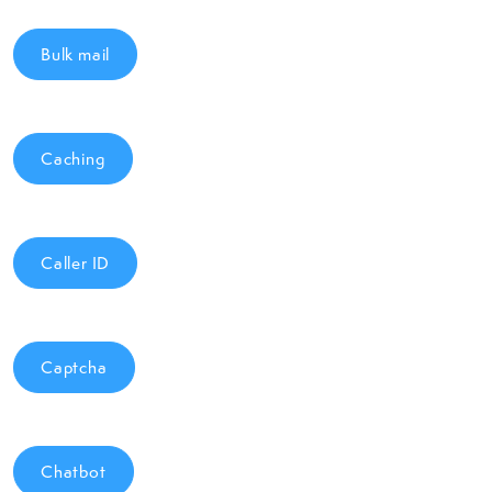
Bulk mail
Caching
Caller ID
Captcha
Chatbot