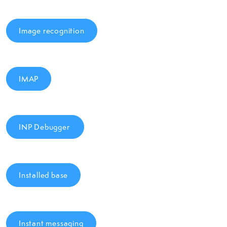
Image recognition
IMAP
INP Debugger
Installed base
Instant messaging