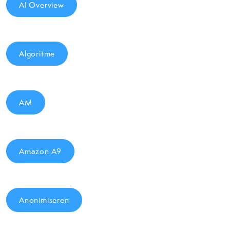
AI Overview
Algoritme
AM
Amazon A9
Anonimiseren