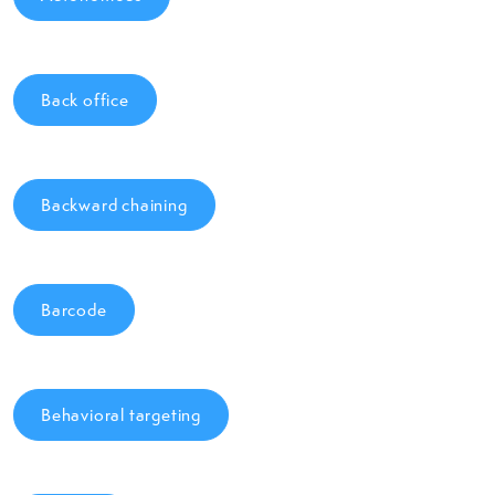
Back office
Backward chaining
Barcode
Behavioral targeting