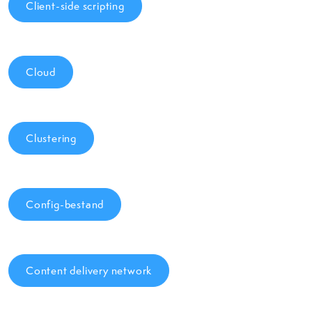
Client-side scripting
Cloud
Clustering
Config-bestand
Content delivery network