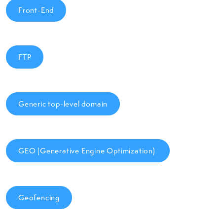
Front-End
FTP
Generic top-level domain
GEO (Generative Engine Optimization)
Geofencing