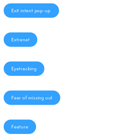
Exit intent pop-up
Extranet
Eyetracking
Fear of missing out
Feature