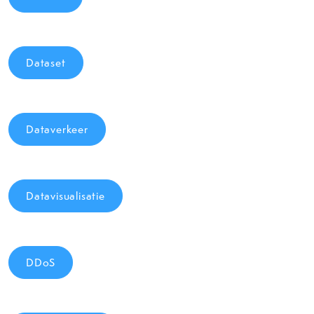
Dataset
Dataverkeer
Datavisualisatie
DDoS