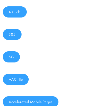
1-Click
302
5G
AAC file
Accelerated Mobile Pages