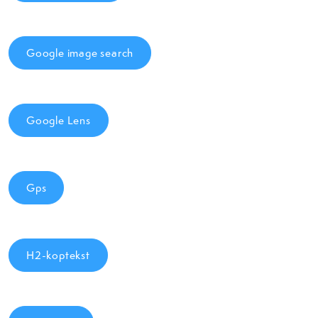
Google image search
Google Lens
Gps
H2-koptekst