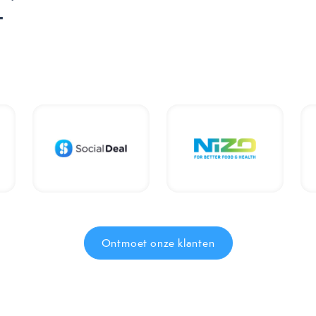
t
Ontmoet onze klanten