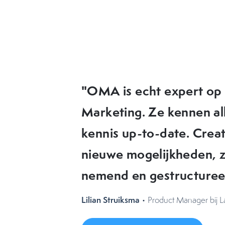
"OMA heeft elke keer w
ideeën die we in de pra
OMA denkt met je mee, 
uitdagingen liggen. Ik 
aanbevelen!"
Celine Brattinga
• NIZO