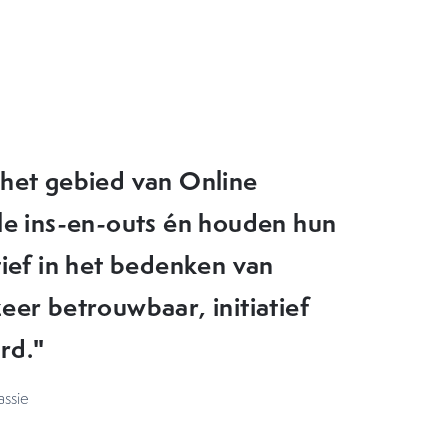
eer goede tips en nieuwe
ktijk zouden kunnen brengen.
en doorziet waar de
kan OMA daarom echt