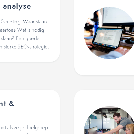
 analyse
 0-meting. Waar staan
aartoe? Wat is nodig
rslaan? Een goede
en sterke SEO-strategie.
nt &
ant als ze je doelgroep