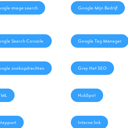
ogle image search
Google Mijn Bedrijf
ogle Search Console
Google Tag Manager
ogle zoekopdrachten
Grey Hat SEO
TML
HubSpot
stappunt
Interne link