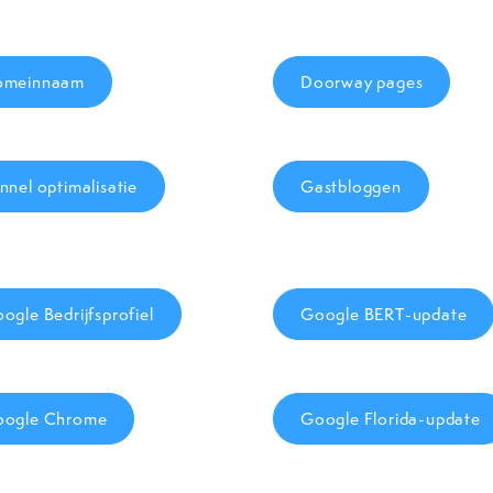
omeinnaam
Doorway pages
nnel optimalisatie
Gastbloggen
ogle Bedrijfsprofiel
Google BERT-update
ogle Chrome
Google Florida-update