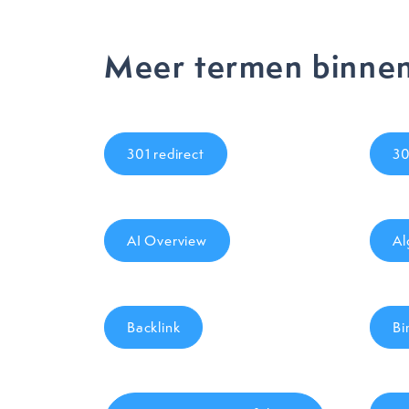
Meer termen binnen
301 redirect
3
AI Overview
Al
Backlink
Bi