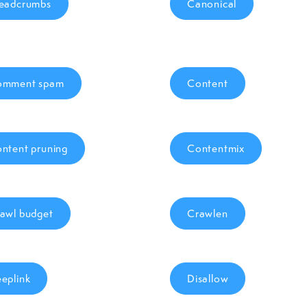
eadcrumbs
Canonical
omment spam
Content
ntent pruning
Contentmix
awl budget
Crawlen
eplink
Disallow