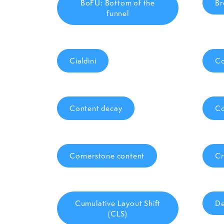
BoFU: Bottom of the
Br
funnel
Cialdini
C
Content decay
Co
Cornerstone content
Cr
Cumulative Layout Shift
De
(CLS)