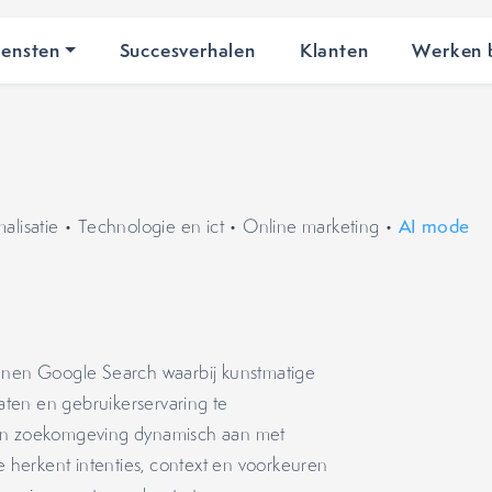
iensten
Succesverhalen
Klanten
Werken b
lisatie
•
Technologie en ict
•
Online marketing
•
AI mode
innen Google Search waarbij kunstmatige
taten en gebruikerservaring te
jn zoekomgeving dynamisch aan met
herkent intenties, context en voorkeuren