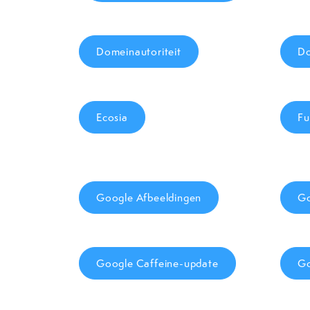
Domeinautoriteit
D
Ecosia
Fu
Google Afbeeldingen
Go
Google Caffeine-update
Go