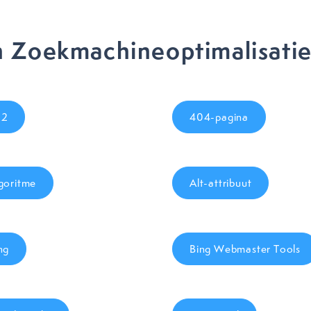
 Zoekmachineoptimalisati
02
404-pagina
goritme
Alt-attribuut
ng
Bing Webmaster Tools