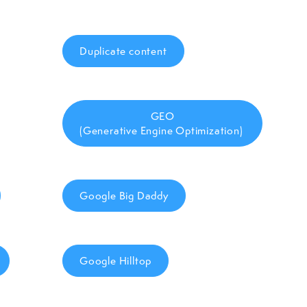
Duplicate content
GEO
(Generative Engine Optimization)
Google Big Daddy
Google Hilltop