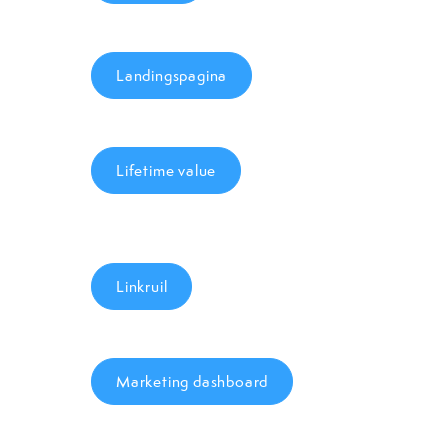
Landingspagina
Lifetime value
Linkruil
Marketing dashboard