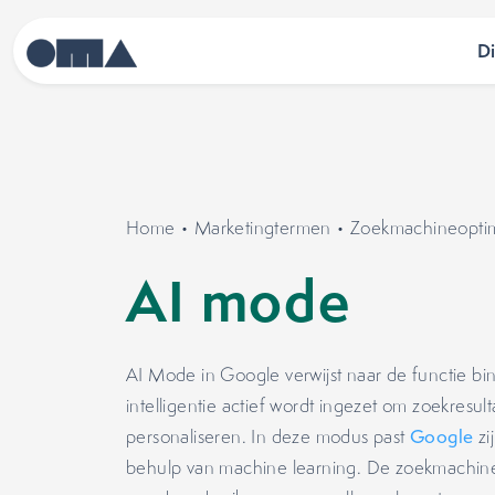
D
Home
•
Marketingtermen
•
Zoekmachineoptima
AI mode
AI Mode in Google verwijst naar de functie b
intelligentie actief wordt ingezet om zoekresul
personaliseren. In deze modus past
Google
zi
behulp van machine learning. De zoekmachine 