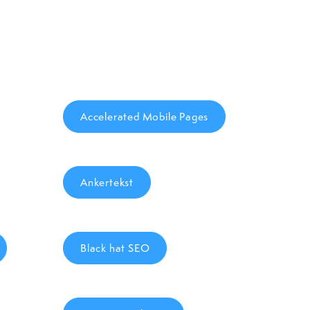
e
Accelerated Mobile Pages
Ankertekst
Black hat SEO