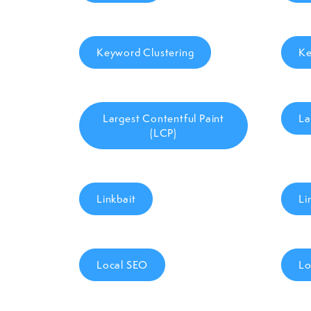
Keyword Clustering
Ke
Largest Contentful Paint
La
(LCP)
Linkbait
Li
Local SEO
Lo