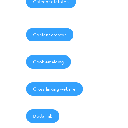
Categorieteksten
Content creator
Cookiemelding
Cross linking website
Dode link