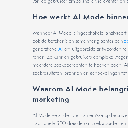
van de gebruiker om zo sneller, relevanter en
Hoe werkt AI Mode binn
Wanneer AI Mode is ingeschakeld, analyseert 
ook de betekenis en samenhang achter een
z
generatieve
AI
om uitgebreide antwoorden te 
tonen. Zo kunnen gebruikers complexe vragen s
meerdere zoekopdrachten te hoeven doen. A
zoekresultaten, bronnen en aanbevelingen tot 
Waarom AI Mode belangrij
marketing
AI Mode verandert de manier waarop bedrijv
traditionele SEO draaide om zoekwoorden en pa