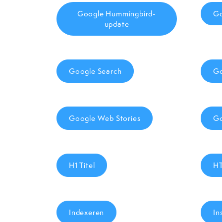
Google Hummingbird-
Go
update
Google Search
Go
Google Web Stories
Go
H1 Titel
H
Indexeren
In