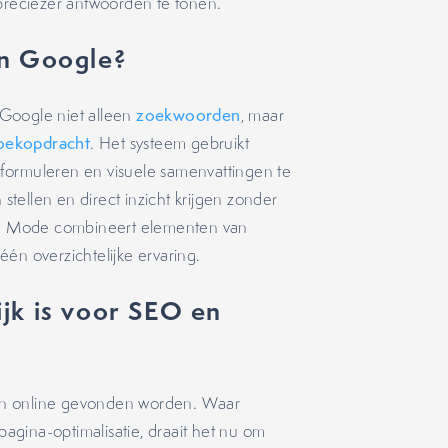
 preciezer antwoorden te tonen.
en Google?
Google niet alleen
zoekwoorden
, maar
oekopdracht
. Het systeem gebruikt
formuleren en visuele samenvattingen te
tellen en direct inzicht krijgen zonder
I Mode combineert elementen van
één overzichtelijke ervaring.
k is voor SEO en
en online gevonden worden. Waar
gina-optimalisatie, draait het nu om