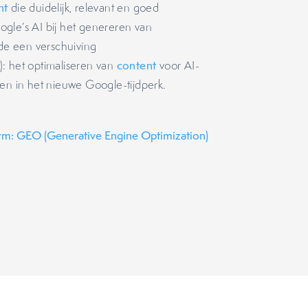
nt
die duidelijk, relevant en goed
gle’s AI bij het genereren van
de een verschuiving
: het optimaliseren van
content
voor AI-
ven in het nieuwe Google-tijdperk.
rm: GEO (Generative Engine Optimization)