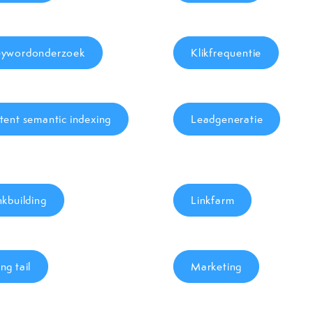
ywordonderzoek
Klikfrequentie
tent semantic indexing
Leadgeneratie
nkbuilding
Linkfarm
ng tail
Marketing