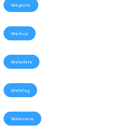
Magento
Mashup
Metadata
Metatag
Metaverse