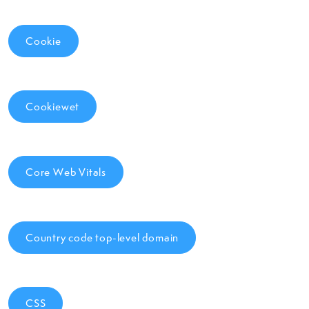
Cookie
Cookiewet
Core Web Vitals
Country code top-level domain
CSS