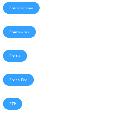
Fotoshoppen
Framework
Frictie
Front-End
FTP