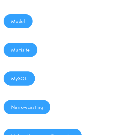
Model
Multisite
MySQL
Narrowcasting