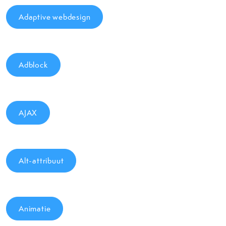
Adaptive webdesign
Adblock
AJAX
Alt-attribuut
Animatie