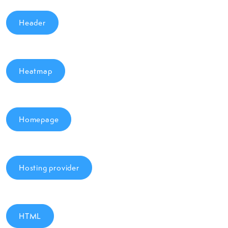
Header
Heatmap
Homepage
Hosting provider
HTML