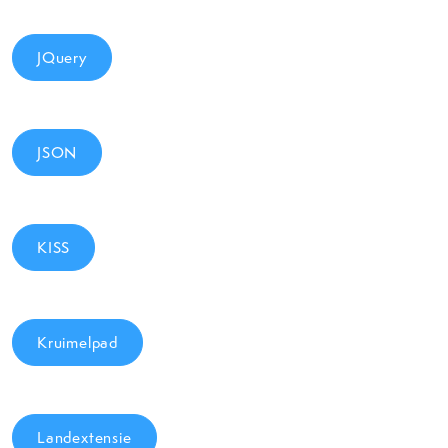
JQuery
JSON
KISS
Kruimelpad
Landextensie