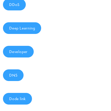
DDoS
Deep Learning
Developer
DNS
Dode link