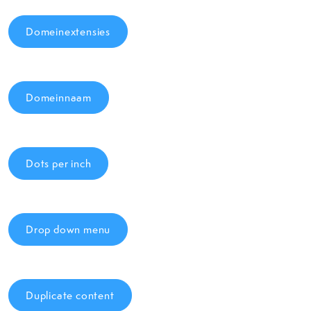
Domeinextensies
Domeinnaam
Dots per inch
Drop down menu
Duplicate content