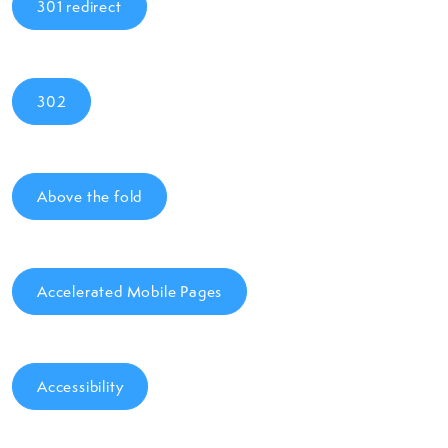
301 redirect
302
Above the fold
Accelerated Mobile Pages
Accessibility