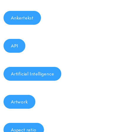
Ankertekst
API
Artificial Intelligence
Artwork
Aspect ratio