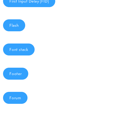
First Input Delay (FID)
Flash
Font stack
Footer
Forum