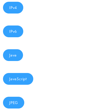
IPv4
IPv6
Java
JavaScript
JPEG