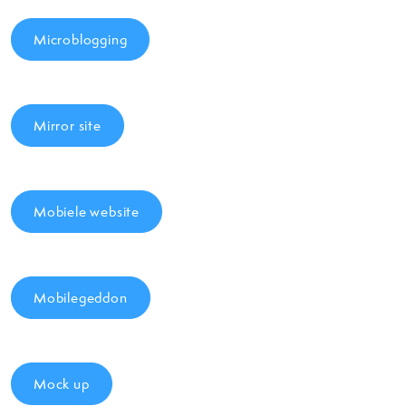
Microblogging
Mirror site
Mobiele website
Mobilegeddon
Mock up