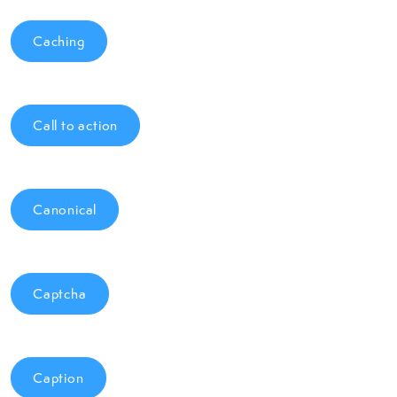
Caching
Call to action
Canonical
Captcha
Caption