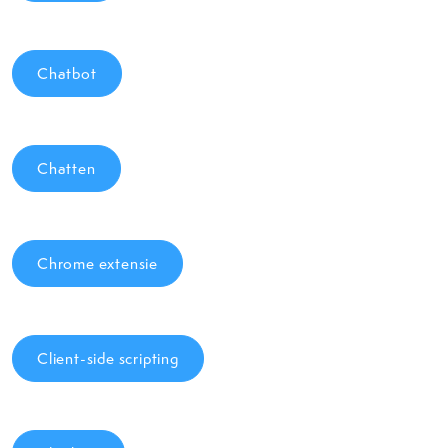
Chatbot
Chatten
Chrome extensie
Client-side scripting