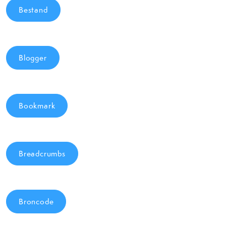
Bestand
Blogger
Bookmark
Breadcrumbs
Broncode