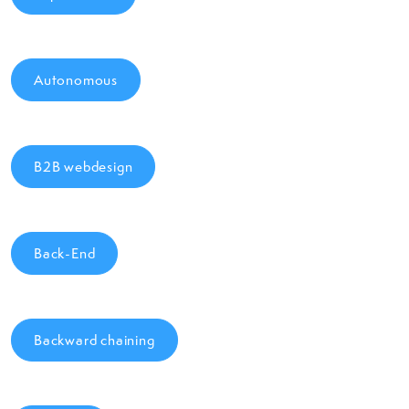
Autonomous
B2B webdesign
Back-End
Backward chaining