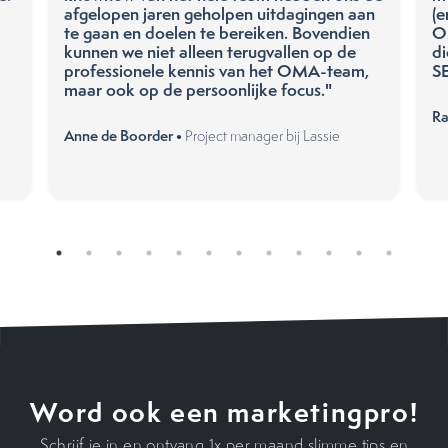
afgelopen jaren geholpen uitdagingen aan
(
te gaan en doelen te bereiken. Bovendien
O
kunnen we niet alleen terugvallen op de
di
professionele kennis van het OMA-team,
S
maar ook op de persoonlijke focus."
Ra
Anne de Boorder •
Project manager bij Lassie
Word ook een marketingpro!
Schrijf je in en ontvang 1x per maand slimme tips en