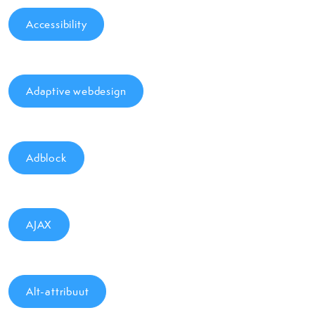
Accessibility
Adaptive webdesign
Adblock
AJAX
Alt-attribuut