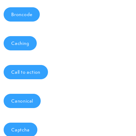
Broncode
Caching
Call to action
Canonical
Captcha