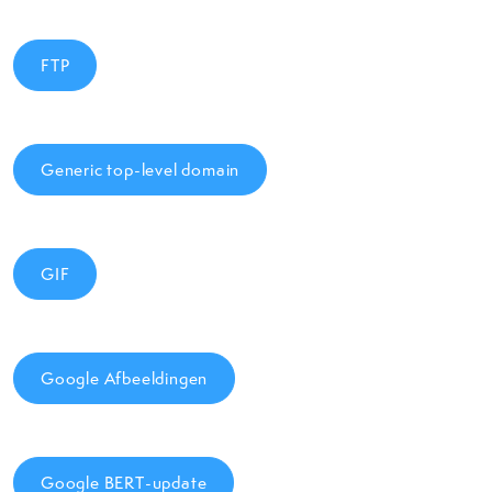
FTP
Generic top-level domain
GIF
Google Afbeeldingen
Google BERT-update