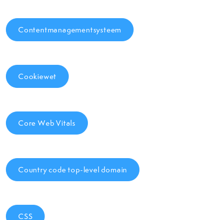
Contentmanagementsysteem
Cookiewet
Core Web Vitals
Country code top-level domain
CSS