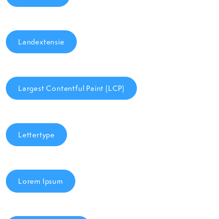
Landextensie
Largest Contentful Paint (LCP)
Lettertype
Lorem Ipsum