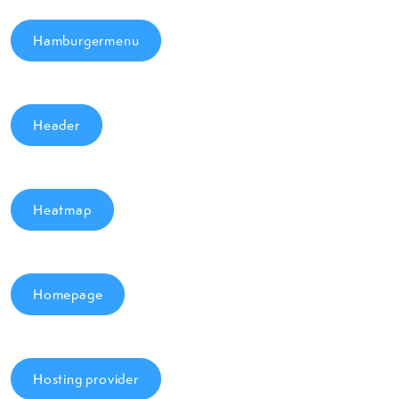
Hamburgermenu
Header
Heatmap
Homepage
Hosting provider