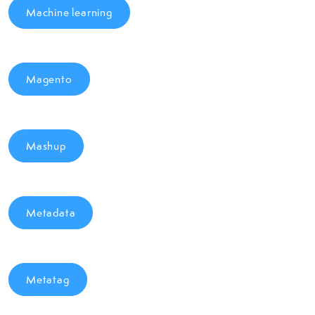
Machine learning
Magento
Mashup
Metadata
Metatag