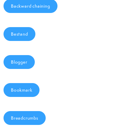
Backward chaining
Bestand
Blogger
Bookmark
Breadcrumbs