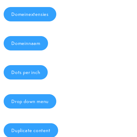
Domeinextensies
Domeinnaam
Dots per inch
Drop down menu
Duplicate content