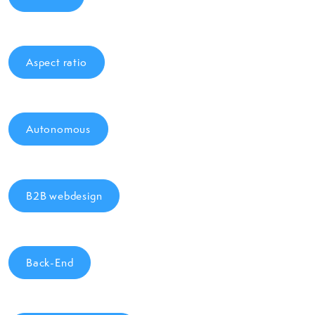
Aspect ratio
Autonomous
B2B webdesign
Back-End