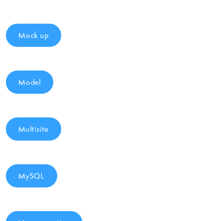
Mock up
Model
Multisite
MySQL