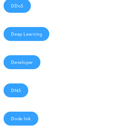
DDoS
Deep Learning
Developer
DNS
Dode link