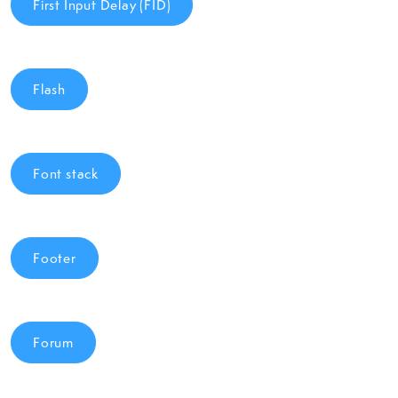
First Input Delay (FID)
Flash
Font stack
Footer
Forum