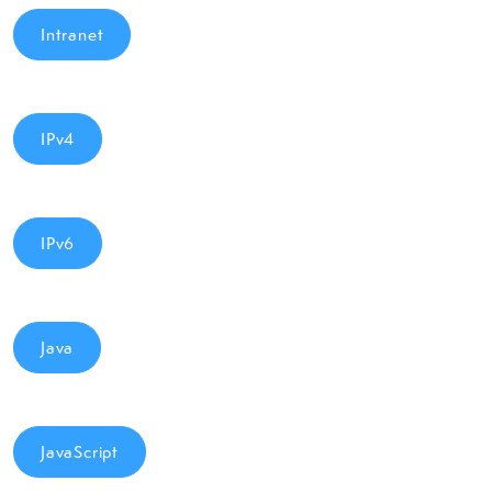
Intranet
IPv4
IPv6
Java
JavaScript