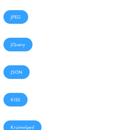
JPEG
JQuery
JSON
KISS
Kruimelpad