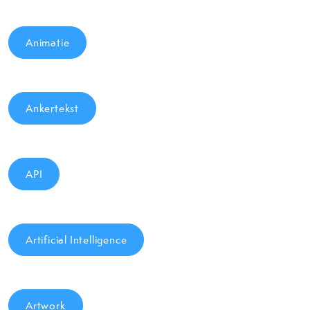
Animatie
Ankertekst
API
Artificial Intelligence
Artwork