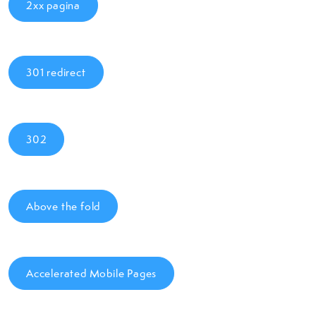
2xx pagina
301 redirect
302
Above the fold
Accelerated Mobile Pages