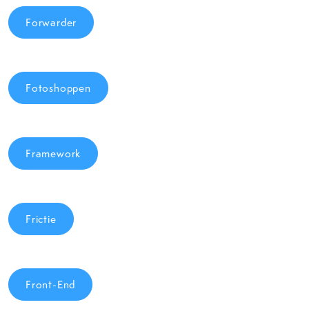
Forwarder
Fotoshoppen
Framework
Frictie
Front-End