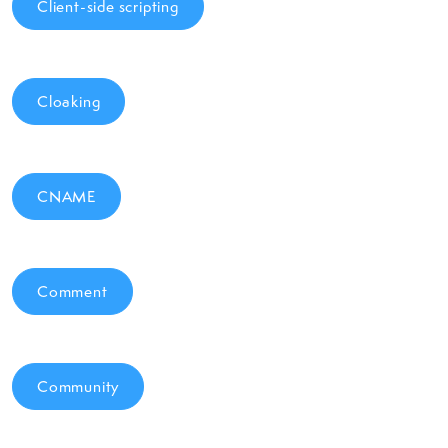
Client-side scripting
Cloaking
CNAME
Comment
Community