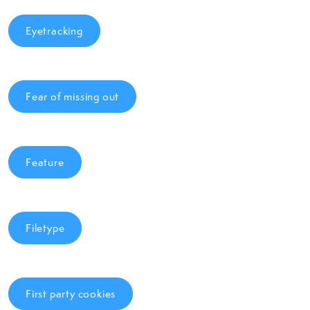
Eyetracking
Fear of missing out
Feature
Filetype
First party cookies