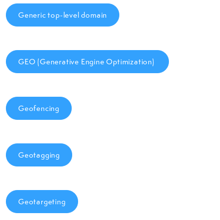
Generic top-level domain
GEO (Generative Engine Optimization)
Geofencing
Geotagging
Geotargeting