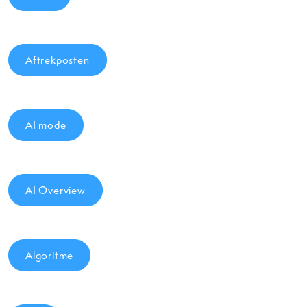
Aftrekposten
AI mode
AI Overview
Algoritme