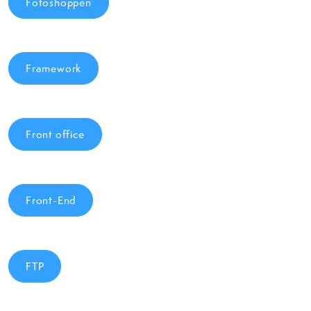
Fotoshoppen
Framework
Front office
Front-End
FTP