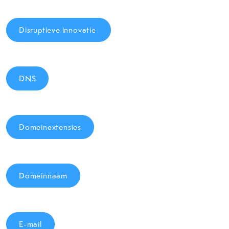
Disruptieve innovatie
DNS
Domeinextensies
Domeinnaam
E-mail