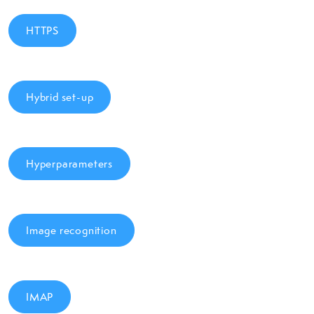
HTTPS
Hybrid set-up
Hyperparameters
Image recognition
IMAP