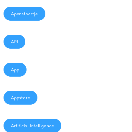
Apenstaartje
API
App
Appstore
Artificial Intelligence