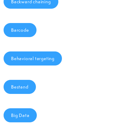
Backward chaining
Barcode
Behavioral targeting
Bestand
Big Data