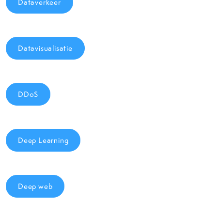
Dataverkeer
Datavisualisatie
DDoS
Deep Learning
Deep web