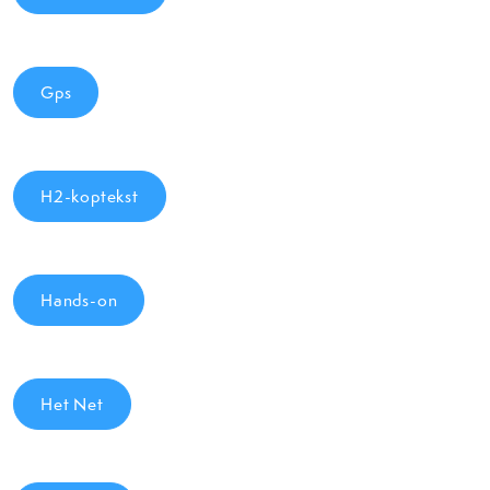
Gps
H2-koptekst
Hands-on
Het Net