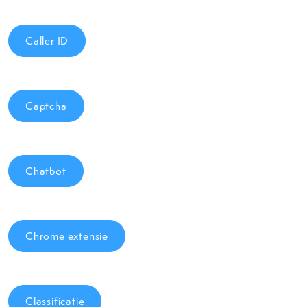
Caller ID
Captcha
Chatbot
Chrome extensie
Classificatie