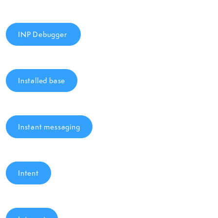
INP Debugger
Installed base
Instant messaging
Intent