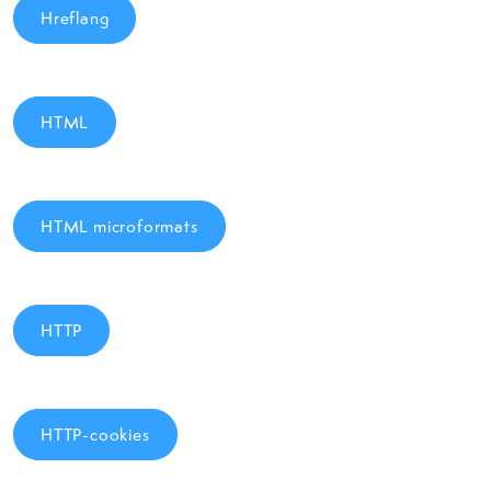
Hreflang
HTML
HTML microformats
HTTP
HTTP-cookies