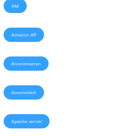
AM
Amazon A9
Anonimiseren
Anonimiteit
Apache server