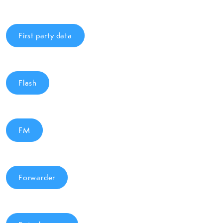
First party data
Flash
FM
Forwarder