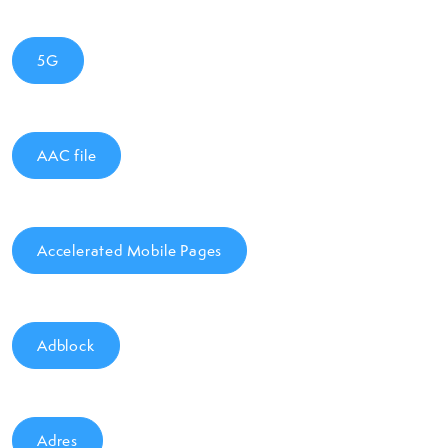
5G
AAC file
Accelerated Mobile Pages
Adblock
Adres