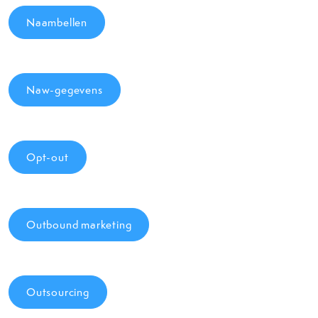
Naambellen
Naw-gegevens
Opt-out
Outbound marketing
Outsourcing