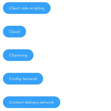
Client-side scripting
Cloud
Clustering
Config-bestand
Content delivery network