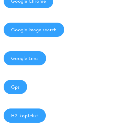
Google Chrome
Google image search
Google Lens
Gps
H2-koptekst