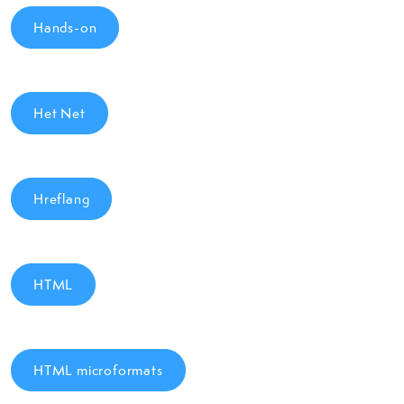
Hands-on
Het Net
Hreflang
HTML
HTML microformats