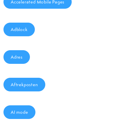
Accelerated Mobile Pages
Adblock
Adres
Aftrekposten
AI mode