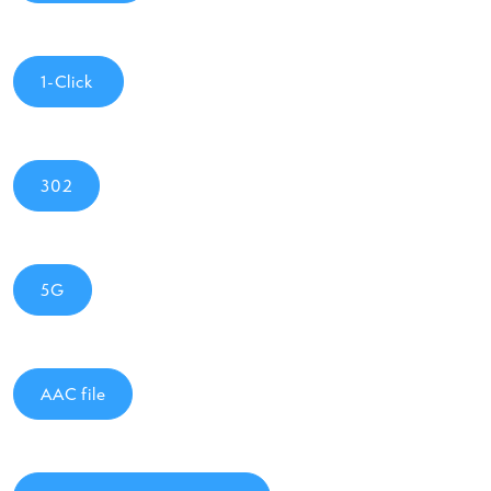
1-Click
302
5G
AAC file