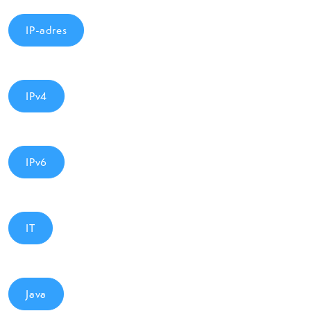
IP-adres
IPv4
IPv6
IT
Java