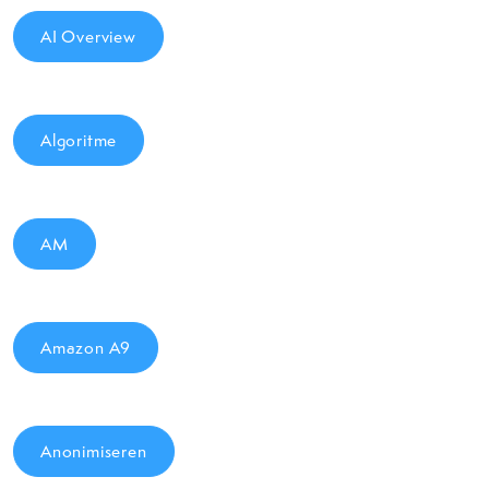
AI Overview
Algoritme
AM
Amazon A9
Anonimiseren