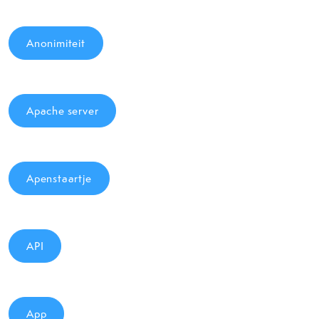
Anonimiteit
Apache server
Apenstaartje
API
App