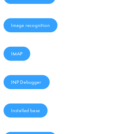
Image recognition
IMAP
INP Debugger
Installed base