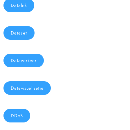
Datalek
Dataset
Dataverkeer
Datavisualisatie
DDoS