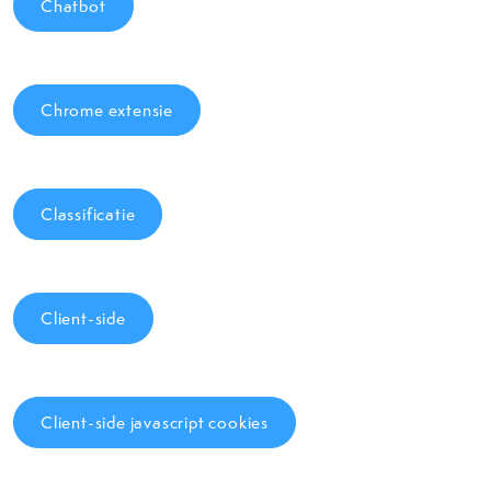
Chatbot
Chrome extensie
Classificatie
Client-side
Client-side javascript cookies