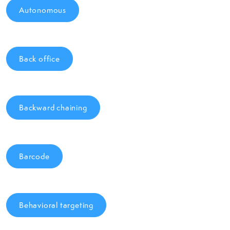
Autonomous
Back office
Backward chaining
Barcode
Behavioral targeting