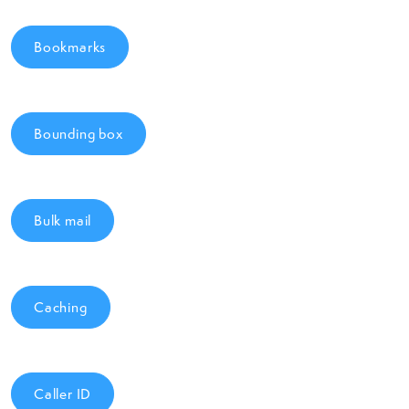
Bookmarks
Bounding box
Bulk mail
Caching
Caller ID