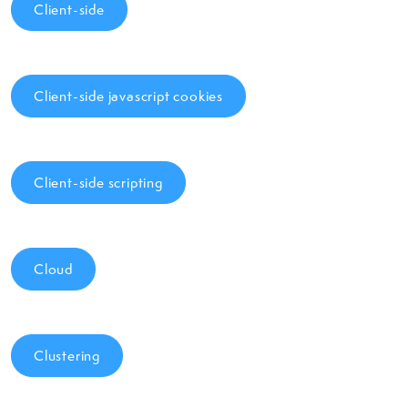
Client-side
Client-side javascript cookies
Client-side scripting
Cloud
Clustering