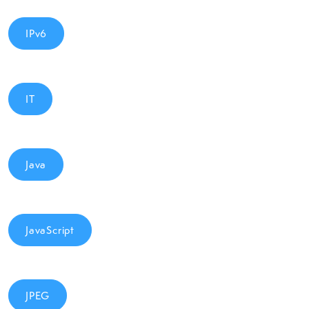
IPv6
IT
Java
JavaScript
JPEG