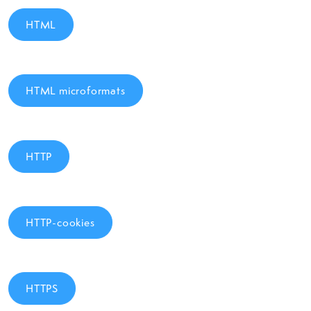
HTML
HTML microformats
HTTP
HTTP-cookies
HTTPS