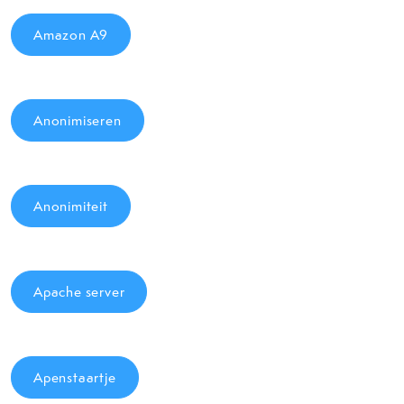
Amazon A9
Anonimiseren
Anonimiteit
Apache server
Apenstaartje