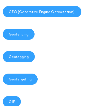
GEO (Generative Engine Optimization)
Geofencing
Geotagging
Geotargeting
GIF