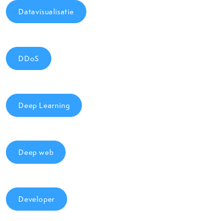
Datavisualisatie
DDoS
Deep Learning
Deep web
Developer