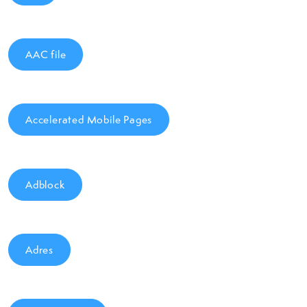
AAC file
Accelerated Mobile Pages
Adblock
Adres