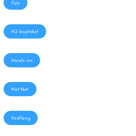
Gps
H2-koptekst
Hands-on
Het Net
Hreflang