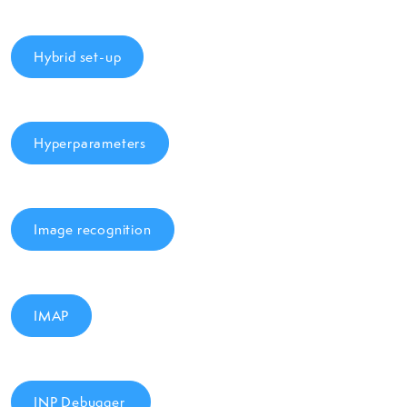
Hybrid set-up
Hyperparameters
Image recognition
IMAP
INP Debugger