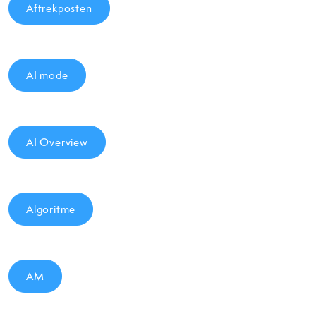
Aftrekposten
AI mode
AI Overview
Algoritme
AM