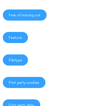
Fear of missing out
Feature
Filetype
First party cookies
First party data