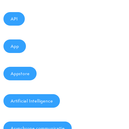
API
App
Appstore
Artificial Intelligence
Asynchrone communicatie