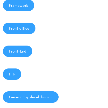
Framework
Front office
Front-End
FTP
Generic top-level domain