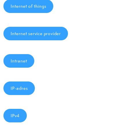
Internet of things
Internet service provider
Intranet
IP-adres
IPv4