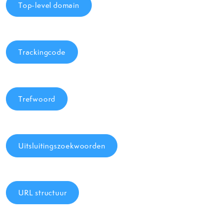
Top-level domain
Trackingcode
Trefwoord
Uitsluitingszoekwoorden
URL structuur