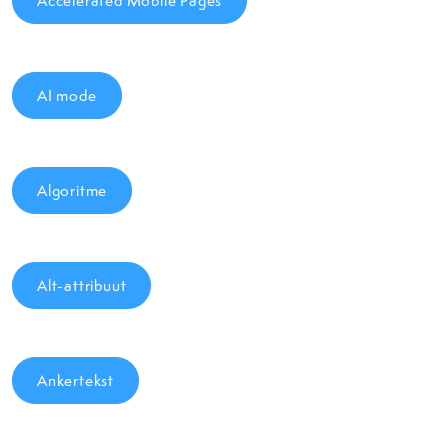
Accelerated Mobile Pages
AI mode
Algoritme
Alt-attribuut
Ankertekst