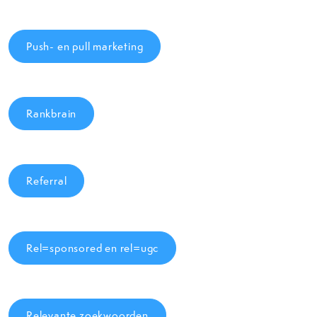
Push- en pull marketing
Rankbrain
Referral
Rel=sponsored en rel=ugc
Relevante zoekwoorden