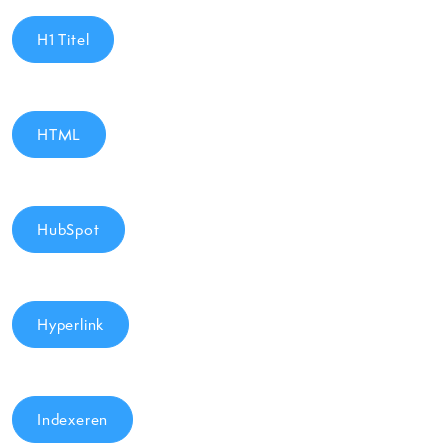
H1 Titel
HTML
HubSpot
Hyperlink
Indexeren