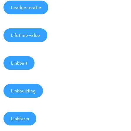
Leadgeneratie
Lifetime value
Linkbait
Linkbuilding
Linkfarm