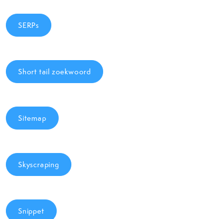
SERPs
Short tail zoekwoord
Sitemap
Skyscraping
Snippet