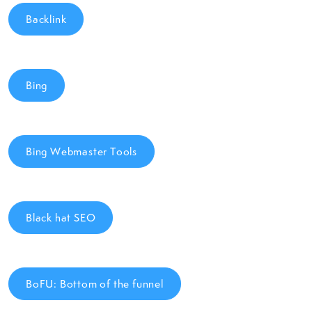
Backlink
Bing
Bing Webmaster Tools
Black hat SEO
BoFU: Bottom of the funnel