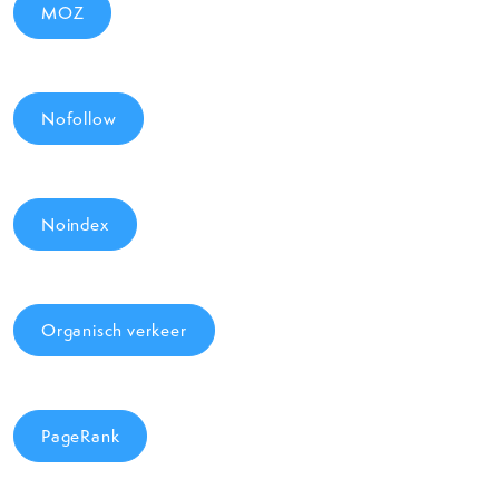
MOZ
Nofollow
Noindex
Organisch verkeer
PageRank