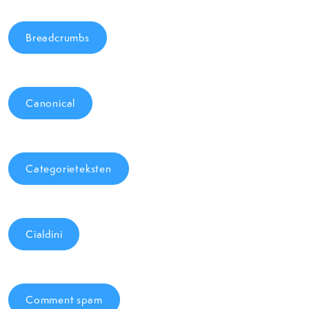
Breadcrumbs
Canonical
Categorieteksten
Cialdini
Comment spam