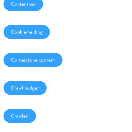
Contentmix
Cookiemelding
Cornerstone content
Crawl budget
Crawlen