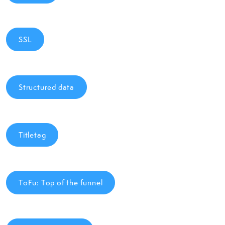
SSL
Structured data
Titletag
ToFu: Top of the funnel