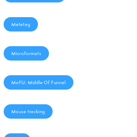
Metatag
Microformats
MoFU: Middle Of Funnel
Mouse tracking