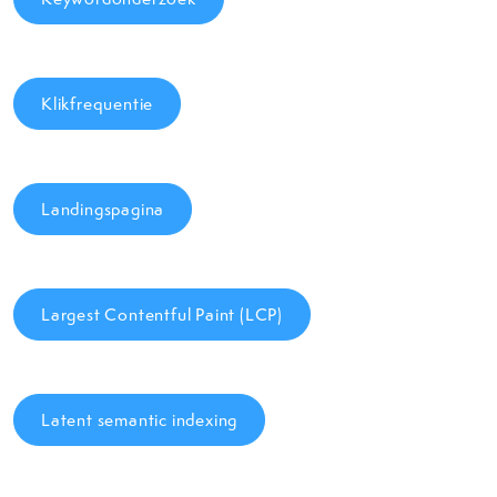
Klikfrequentie
Landingspagina
Largest Contentful Paint (LCP)
Latent semantic indexing