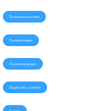
Domeinautoriteit
Domeinnaam
Doorway pages
Duplicate content
Ecosia