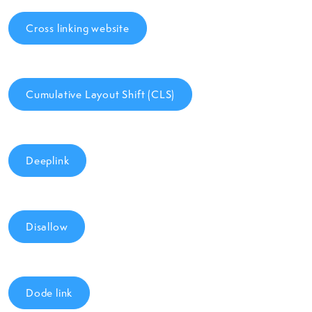
Cross linking website
Cumulative Layout Shift (CLS)
Deeplink
Disallow
Dode link