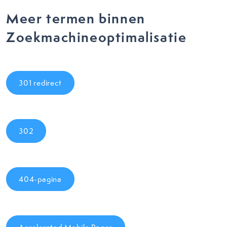
Meer termen binnen
Zoekmachineoptimalisatie
301 redirect
302
404-pagina