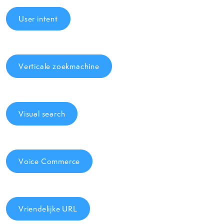
User intent
Verticale zoekmachine
Visual search
Voice Commerce
Vriendelijke URL