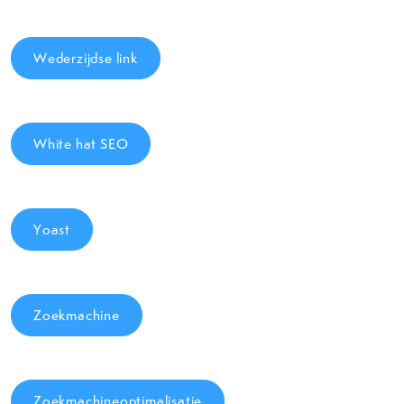
Wederzijdse link
White hat SEO
Yoast
Zoekmachine
Zoekmachineoptimalisatie