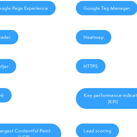
ogle Page Experience
Google Tag Manager
ader
Heatmap
tjar
HTTPS
v6
Key performance indica
(KPI)
argest Contentful Paint
Lead scoring