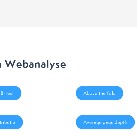
n Webanalyse
B-test
Above the fold
tributie
Average page depth