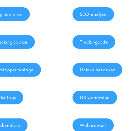
gmenteren
SEO-analyse
acking cookie
Trackingcode
tstappercentage
Unieke bezoeker
TM Tags
UX webdesign
banalyse
Webbrowser