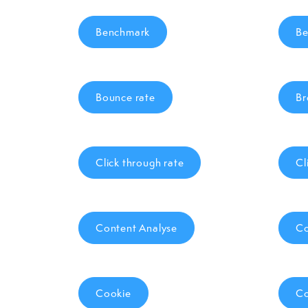
Benchmark
Be
Bounce rate
Br
Click through rate
Cl
Content Analyse
Co
Cookie
Co