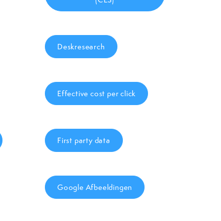
Deskresearch
Effective cost per click
First party data
Google Afbeeldingen