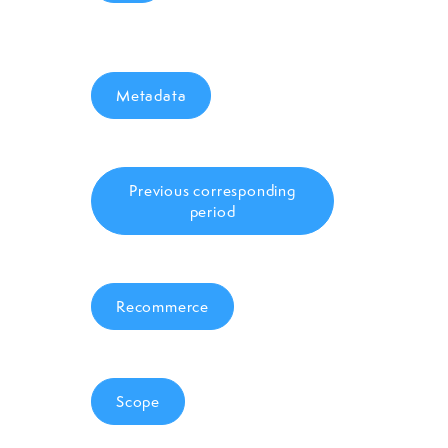
Metadata
Previous corresponding
period
Recommerce
Scope