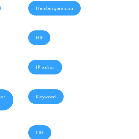
Hamburgermenu
Hit
IP-adres
tor
Keyword
Lift