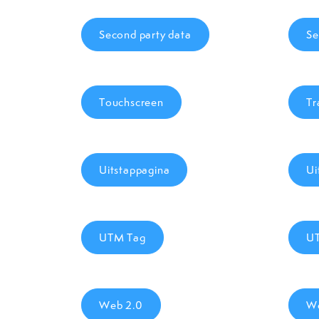
Second party data
Se
Touchscreen
Tr
Uitstappagina
Ui
UTM Tag
U
Web 2.0
We