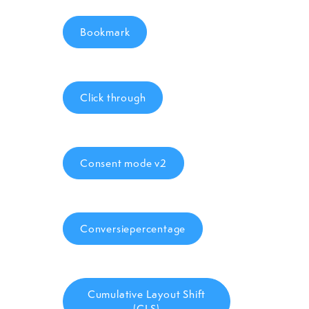
Bookmark
Click through
Consent mode v2
Conversiepercentage
Cumulative Layout Shift
(CLS)