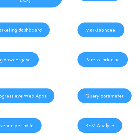
(LCP)
rketing dashboard
Marktaandeel
ginaweergave
Pareto-principe
ogressieve Web Apps
Query parameter
venue per mille
RFM Analyse