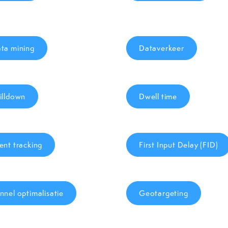
ta mining
Dataverkeer
illdown
Dwell time
ent tracking
First Input Delay (FID)
nnel optimalisatie
Geotargeting