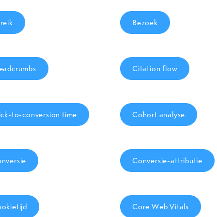
reik
Bezoek
eadcrumbs
Citation flow
ick-to-conversion time
Cohort analyse
nversie
Conversie-attributie
okietijd
Core Web Vitals