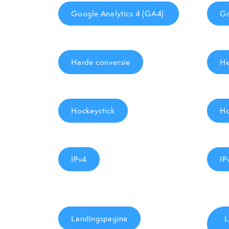
Google Analytics 4 (GA4)
Go
Harde conversie
He
Hockeystick
Ho
IPv4
IP
Landingspagina
L