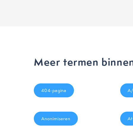
Meer termen binne
404-pagina
A/
Anonimiseren
At