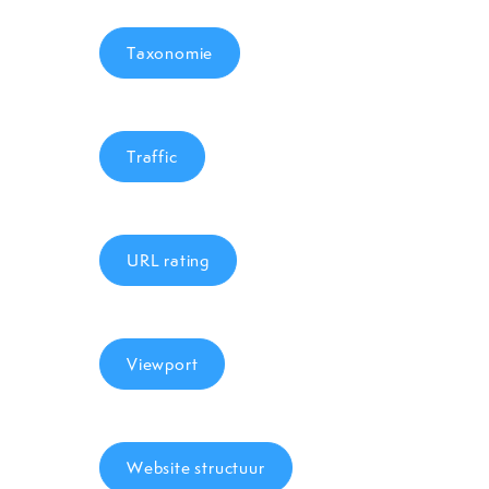
Taxonomie
Traffic
URL rating
Viewport
Website structuur