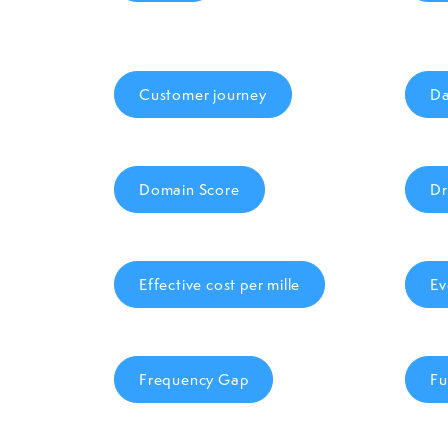
Customer journey
Da
Domain Score
Dr
Effective cost per mille
Ev
Frequency Gap
Fu