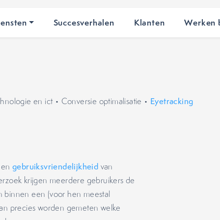
iensten
Succesverhalen
Klanten
Werken b
hnologie en ict
•
Conversie optimalisatie
•
Eyetracking
t en
gebruiksvriendelijkheid
van
derzoek krijgen meerdere gebruikers de
n binnen een (voor hen meestal
 kan precies worden gemeten welke