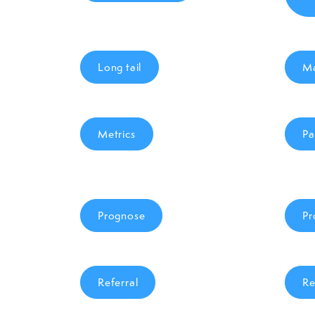
Long tail
Ma
Metrics
Pa
Prognose
Pr
Referral
Re