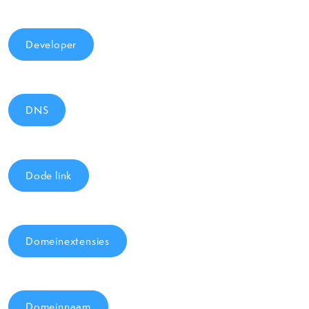
Developer
DNS
Dode link
Domeinextensies
Domeinnaam