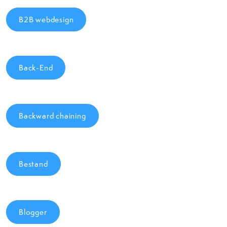
B2B webdesign
Back-End
Backward chaining
Bestand
Blogger