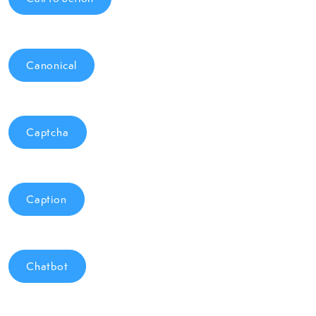
Canonical
Captcha
Caption
Chatbot