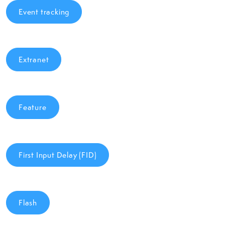
Event tracking
Extranet
Feature
First Input Delay (FID)
Flash