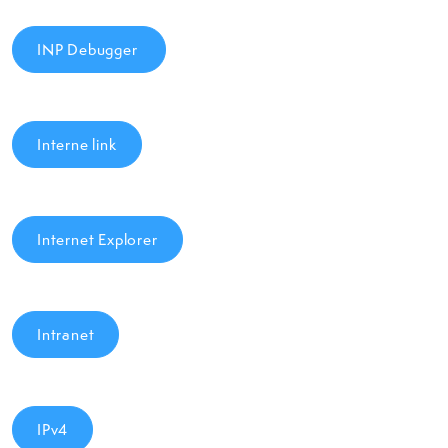
INP Debugger
Interne link
Internet Explorer
Intranet
IPv4