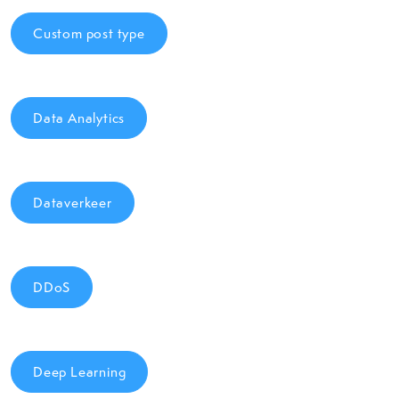
Custom post type
Data Analytics
Dataverkeer
DDoS
Deep Learning