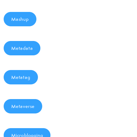
Mashup
Metadata
Metatag
Metaverse
Microblogging