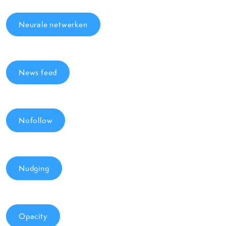
Neurale netwerken
News feed
Nofollow
Nudging
Opacity