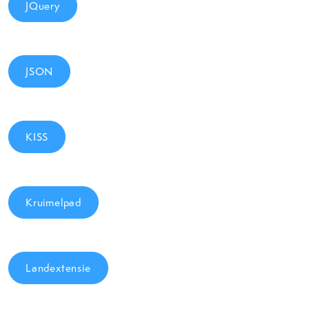
JQuery
JSON
KISS
Kruimelpad
Landextensie