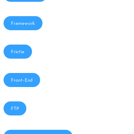
Framework
Frictie
Front-End
FTP