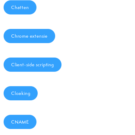
Chatten
Chrome extensie
Client-side scripting
Cloaking
CNAME