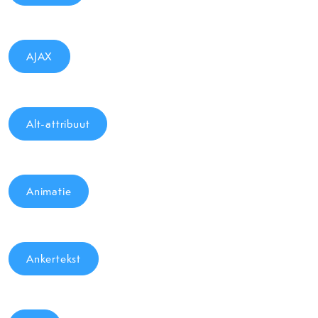
AJAX
Alt-attribuut
Animatie
Ankertekst