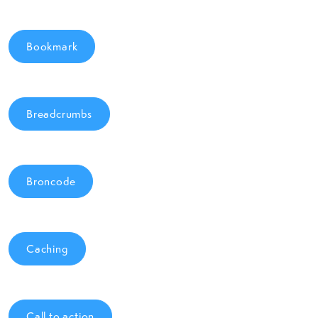
Bookmark
Breadcrumbs
Broncode
Caching
Call to action