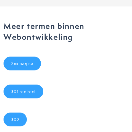
Meer termen binnen
Webontwikkeling
2xx pagina
301 redirect
302