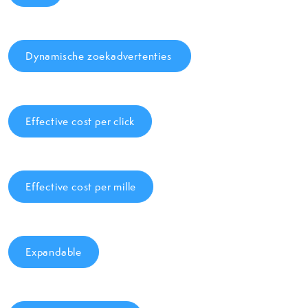
Dynamische zoekadvertenties
Effective cost per click
Effective cost per mille
Expandable