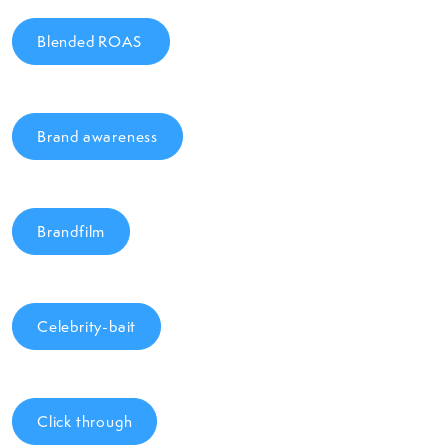
Blended ROAS
Brand awareness
Brandfilm
Celebrity-bait
Click through