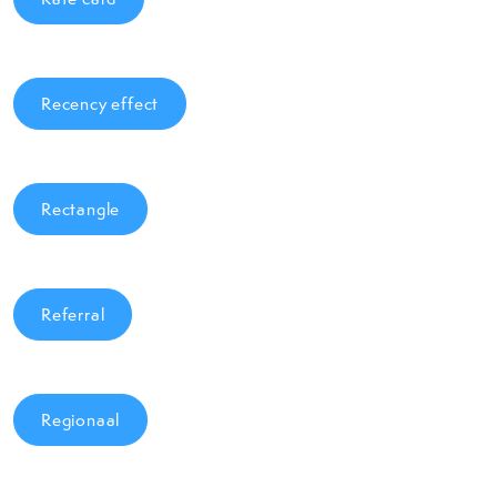
Recency effect
Rectangle
Referral
Regionaal