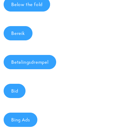
Below the fold
Bereik
Betalingsdrempel
Bid
Bing Ads