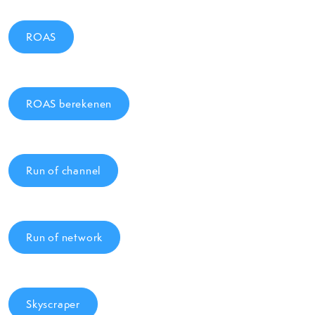
ROAS
ROAS berekenen
Run of channel
Run of network
Skyscraper