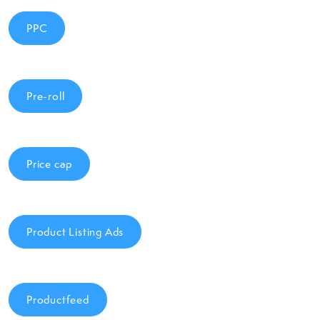
PPC
Pre-roll
Price cap
Product Listing Ads
Productfeed