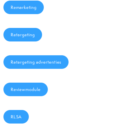
Remarketing
Retargeting
Retargeting advertenties
Reviewmodule
RLSA