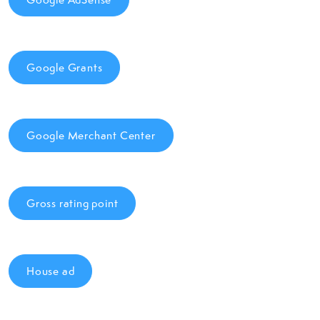
Google Grants
Google Merchant Center
Gross rating point
House ad