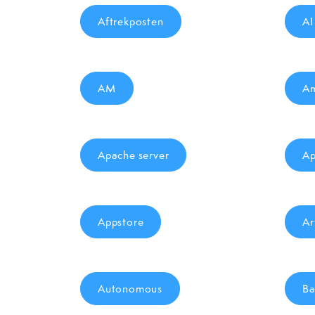
Aftrekposten
AI
AM
A
Apache server
Ap
Appstore
Ar
Autonomous
Ba