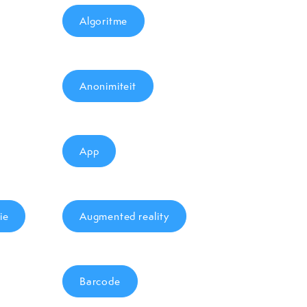
Algoritme
Anonimiteit
App
ie
Augmented reality
Barcode