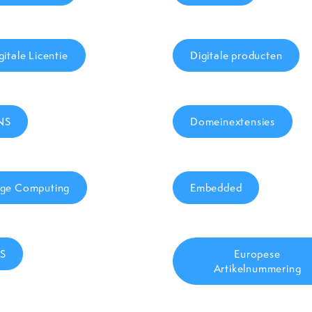
gitale Licentie
Digitale producten
NS
Domeinextensies
ge Computing
Embedded
S
Europese
Artikelnummering