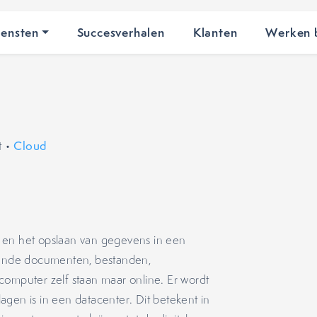
iensten
Succesverhalen
Klanten
Werken b
t
•
Cloud
 en het opslaan van gegevens in een
ffende documenten, bestanden,
computer zelf staan maar online. Er wordt
gen is in een datacenter. Dit betekent in