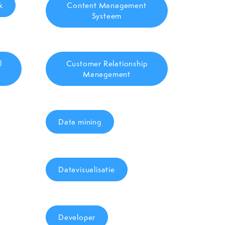
k
Content Management
Systeem
l
Customer Relationship
Management
Data mining
Datavisualisatie
Developer