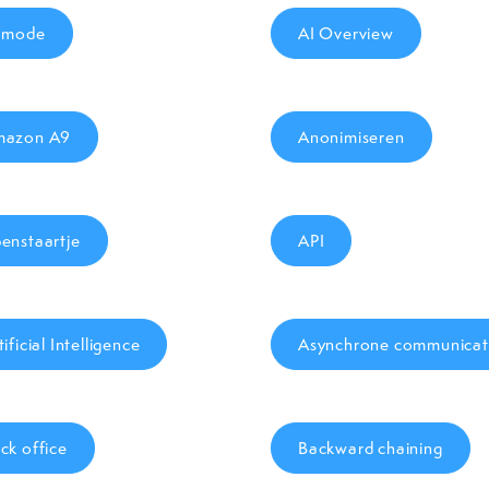
 mode
AI Overview
mazon A9
Anonimiseren
enstaartje
API
tificial Intelligence
Asynchrone communicat
ck office
Backward chaining