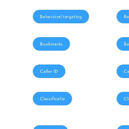
Behavioral targeting
Be
Bookmarks
Bo
Caller ID
Ca
Classificatie
Cl