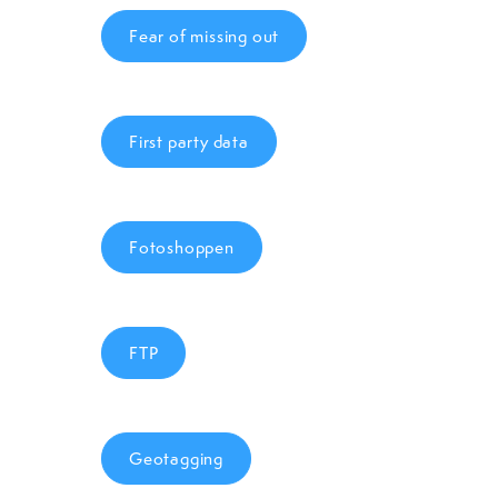
Fear of missing out
First party data
Fotoshoppen
FTP
Geotagging