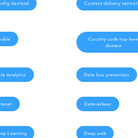
nfig-bestand
Content delivery networ
okie
Country code top-leve
domain
ta Analytics
Data loss prevention
taset
Dataverkeer
ep Learning
Deep web