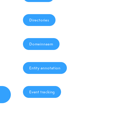
Directories
Domeinnaam
Entity annotation
Event tracking