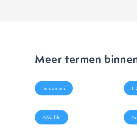
Meer termen binnen
.io domein
1-
AAC file
Ac