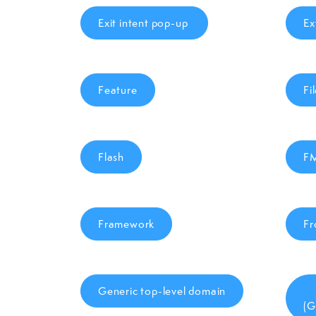
Exit intent pop-up
Ex
Feature
Fi
Flash
F
Framework
Fr
Generic top-level domain
(G