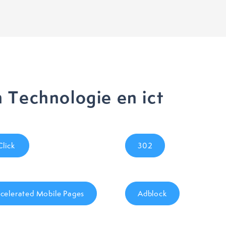
 Technologie en ict
Click
302
celerated Mobile Pages
Adblock