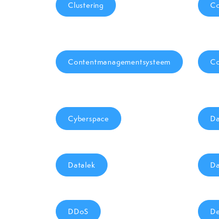
Clustering
Co
Contentmanagementsysteem
Co
Cyberspace
Da
Datalek
Da
DDoS
De