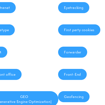
tranet
Eyetracking
letype
First party cookies
M
Forwarder
ont office
Front-End
GEO
Geofencing
enerative Engine Optimization)