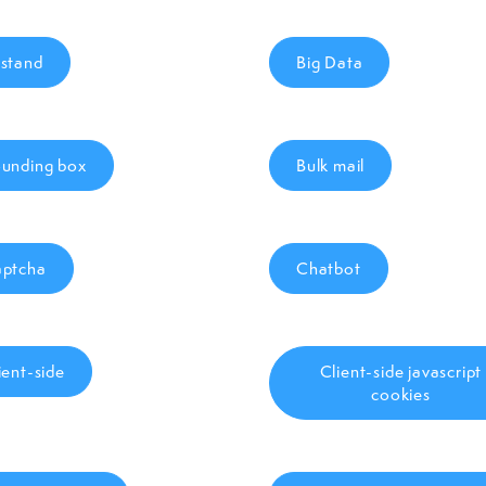
stand
Big Data
unding box
Bulk mail
ptcha
Chatbot
ient-side
Client-side javascript
cookies