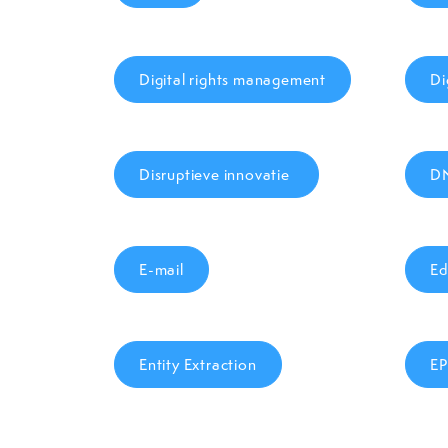
Digital rights management
Di
Disruptieve innovatie
D
E-mail
Ed
Entity Extraction
EP