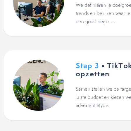
We definiëren je doelgroe
trends en bekijken waar j
een goed begin …
Stap 3
• TikTo
opzetten
Samen stellen we de targe
juiste budget en kiezen w
advertentietype.