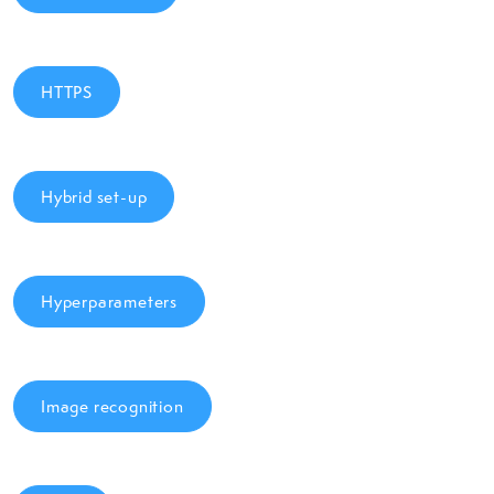
HTTPS
Hybrid set-up
Hyperparameters
Image recognition