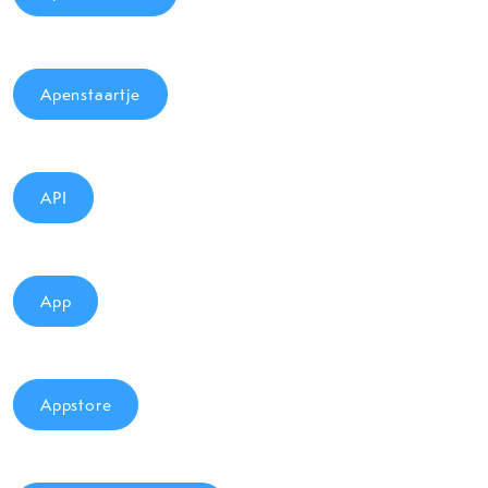
Apenstaartje
API
App
Appstore