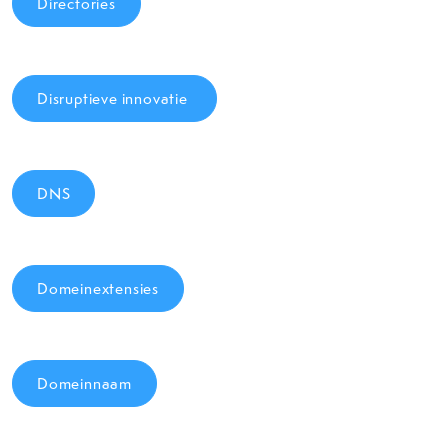
Directories
Disruptieve innovatie
DNS
Domeinextensies
Domeinnaam