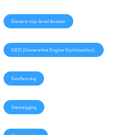
Generic top-level domain
GEO (Generative Engine Optimization)
Geofencing
Geotagging