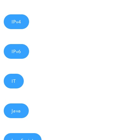
IPv4
IPv6
IT
Java