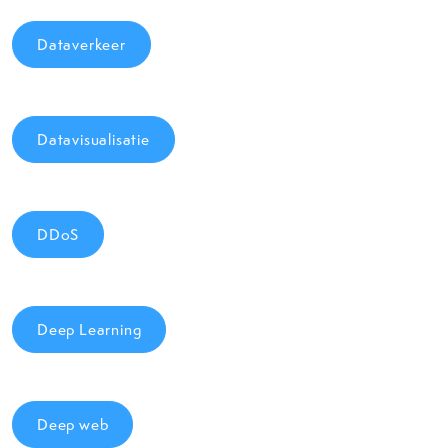
Dataverkeer
Datavisualisatie
DDoS
Deep Learning
Deep web