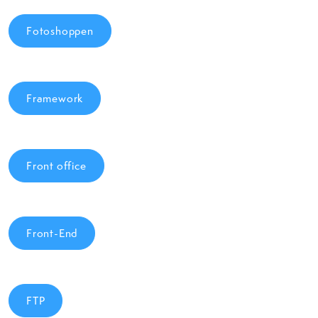
Fotoshoppen
Framework
Front office
Front-End
FTP