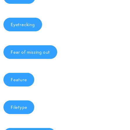
Eyetracking
Fear of missing out
Feature
Filetype