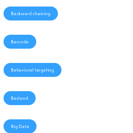
Backward chaining
Barcode
Behavioral targeting
Bestand
Big Data