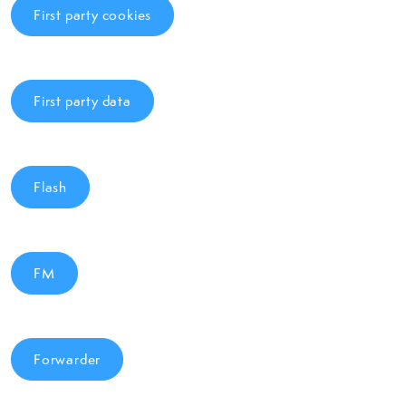
First party cookies
First party data
Flash
FM
Forwarder