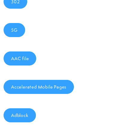
302
5G
AAC file
Accelerated Mobile Pages
Adblock