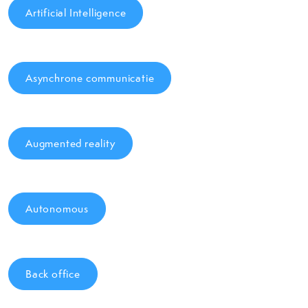
Artificial Intelligence
Asynchrone communicatie
Augmented reality
Autonomous
Back office