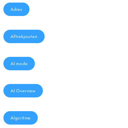
Adres
Aftrekposten
AI mode
AI Overview
Algoritme