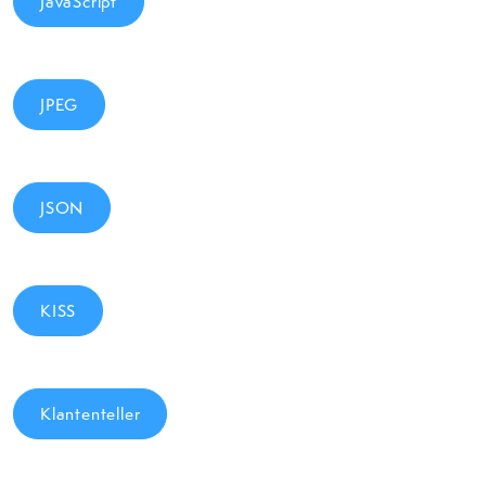
JavaScript
JPEG
JSON
KISS
Klantenteller