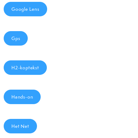
Google Lens
Gps
H2-koptekst
Hands-on
Het Net