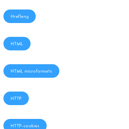
Hreflang
HTML
HTML microformats
HTTP
HTTP-cookies