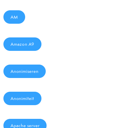
AM
Amazon A9
Anonimiseren
Anonimiteit
Apache server