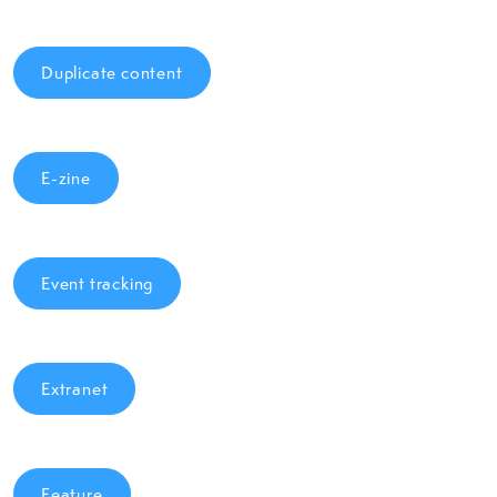
Duplicate content
E-zine
Event tracking
Extranet
Feature