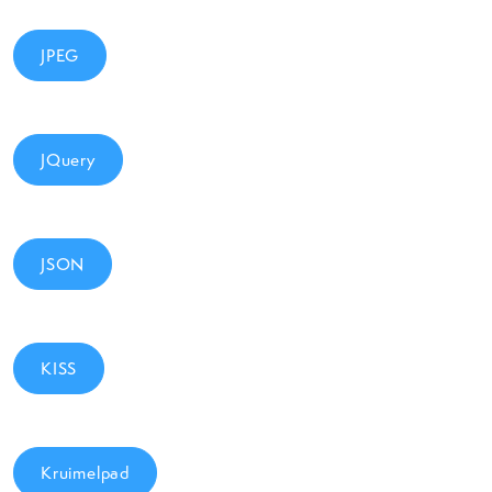
JPEG
JQuery
JSON
KISS
Kruimelpad