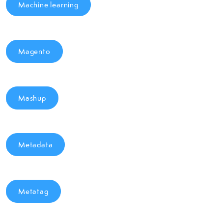
Machine learning
Magento
Mashup
Metadata
Metatag