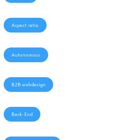
Aspect ratio
Autonomous
B2B webdesign
Back-End