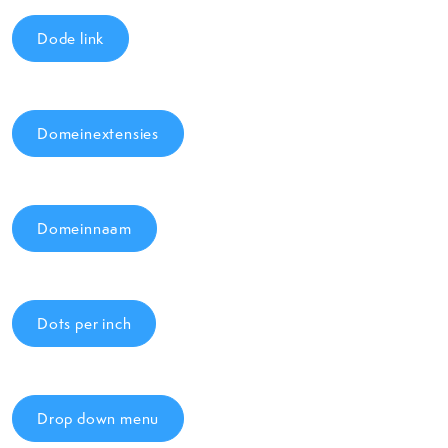
Dode link
Domeinextensies
Domeinnaam
Dots per inch
Drop down menu