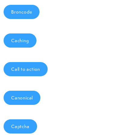
Broncode
Caching
Call to action
Canonical
Captcha