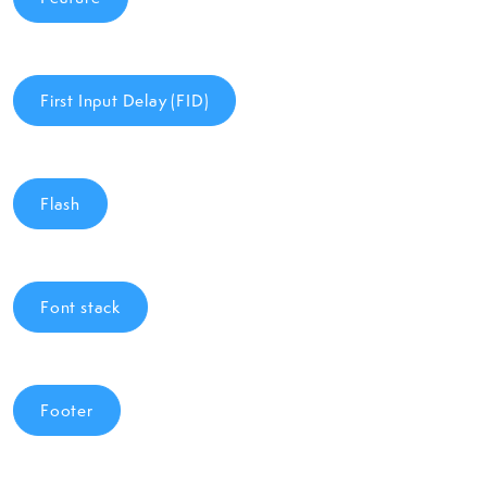
First Input Delay (FID)
Flash
Font stack
Footer