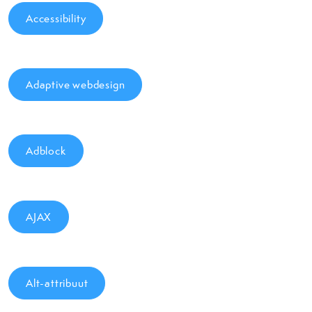
Accessibility
Adaptive webdesign
Adblock
AJAX
Alt-attribuut