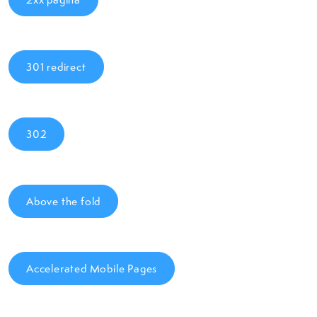
301 redirect
302
Above the fold
Accelerated Mobile Pages