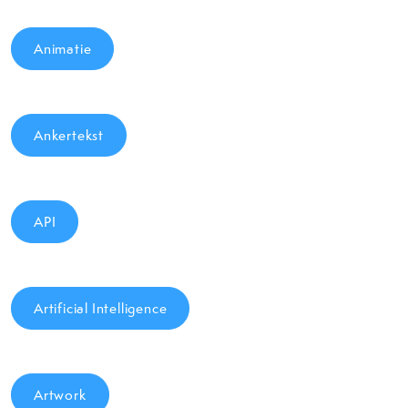
Animatie
Ankertekst
API
Artificial Intelligence
Artwork