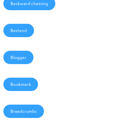
Backward chaining
Bestand
Blogger
Bookmark
Breadcrumbs