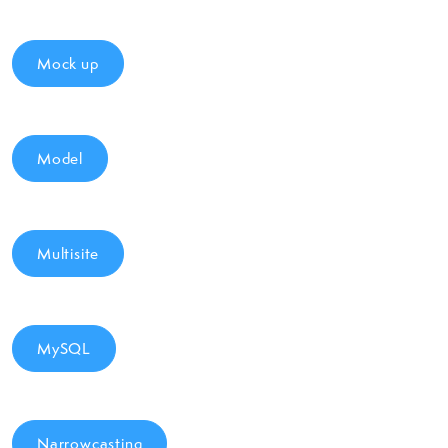
Mock up
Model
Multisite
MySQL
Narrowcasting