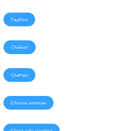
Caption
Chatbot
Chatten
Chrome extensie
Client-side scripting