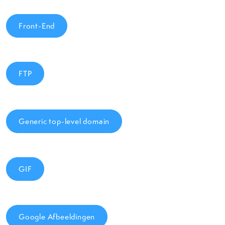
Front-End
FTP
Generic top-level domain
GIF
Google Afbeeldingen