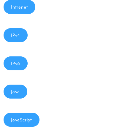
Intranet
IPv4
IPv6
Java
JavaScript