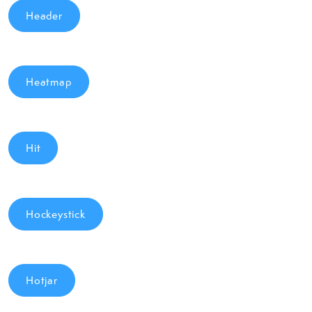
Header
Heatmap
Hit
Hockeystick
Hotjar