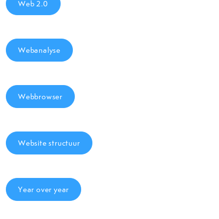
Web 2.0
Webanalyse
Webbrowser
Website structuur
Year over year