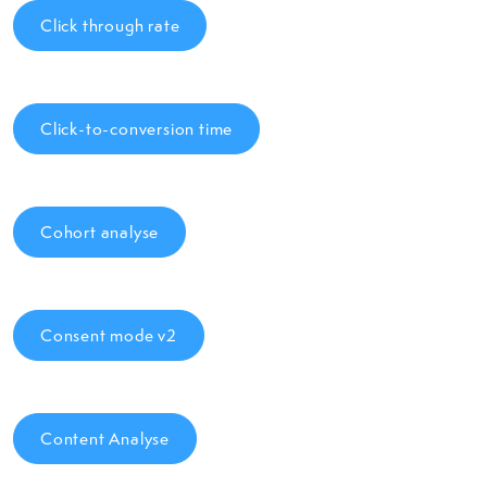
Click through rate
Click-to-conversion time
Cohort analyse
Consent mode v2
Content Analyse