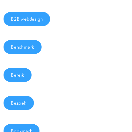
B2B webdesign
Benchmark
Bereik
Bezoek
Bookmark