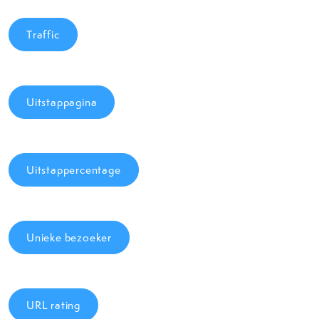
Traffic
Uitstappagina
Uitstappercentage
Unieke bezoeker
URL rating