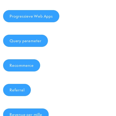
Progressieve Web Apps
Query parameter
Recommerce
Referral
Revenue per mille