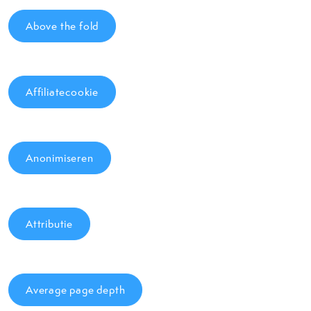
Above the fold
Affiliatecookie
Anonimiseren
Attributie
Average page depth