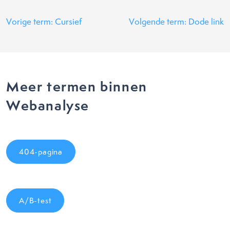
Vorige term: Cursief
Volgende term: Dode link
Meer termen binnen
Webanalyse
404-pagina
A/B-test