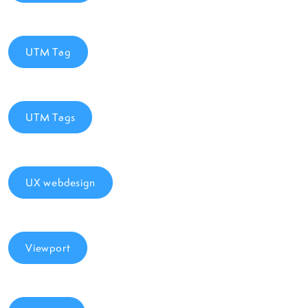
UTM Tag
UTM Tags
UX webdesign
Viewport