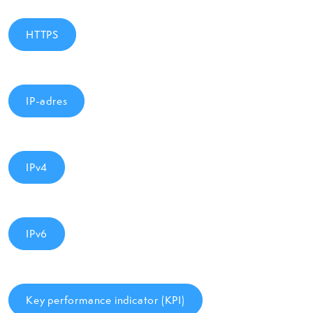
HTTPS
IP-adres
IPv4
IPv6
Key performance indicator (KPI)