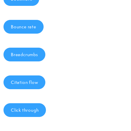
Bounce rate
Breadcrumbs
Citation flow
Click through