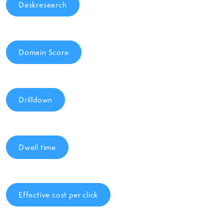
Deskresearch
Domain Score
Drilldown
Dwell time
Effective cost per click