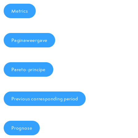
Metrics
Paginaweergave
Pareto-principe
Previous corresponding period
Prognose